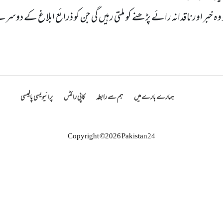
وہ خبر اور ناقدانہ رائے پڑھنے کو ملتی رہیں‌ گی جن کو ذرائع ابلاغ کے
ہمارے بارے میں
ہم سے رابطہ
کاپی رائٹس
پرائیویسی پالیسی
Copyright ©2026 Pakistan24