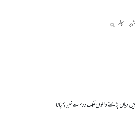
شوبز
کالم
ار ہیں وہاں پڑھنے والوں‌ تک درست خبر پہنچانا