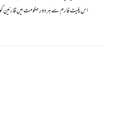
اس پلیٹ فارم سے ہر دورِ حکومت میں قارئین کو 