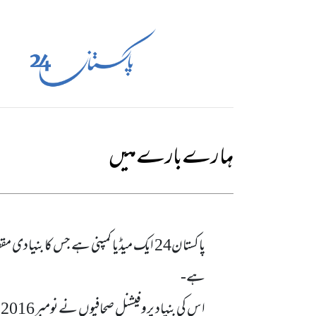
ہمارے بارے میں
پاکستان24 ایک میڈیا کمپنی ہے جس کا بن
ہے-
اس کی بنیاد پروفیشنل صحافیو‌ں نے نومبر 2016 میں رکھی تھی-