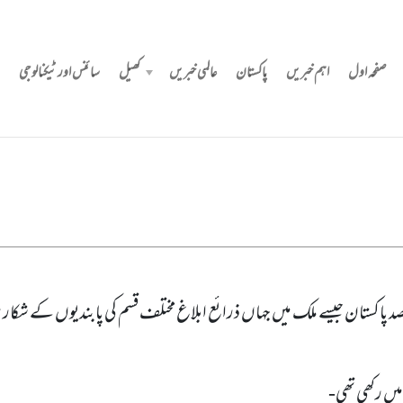
صفحہ اول
اہم خبریں
پاکستان
عالمی خبریں
کھیل
سائنس اور ٹیکنالوجی
یادی مقصد پاکستان جیسے ملک میں‌ جہاں ذرائع ابلاغ مختلف قسم کی پابندیوں کے شک