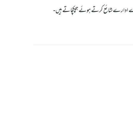
 دوسرے ادارے شائع کرتے ہوئے ہچکچاتے ہیں-