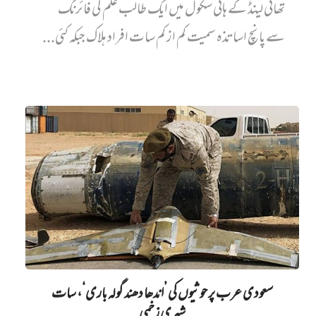
تھائی لینڈ کے ہائی سکول میں ایک طالب علم کی فائرنگ
سے پانچ اساتذہ سمیت کم از کم سات افراد ہلاک جبکہ کئی...
سعودی عرب پر حوثیوں کی ’اندھا دھند گولہ باری‘، سات
شہری زخمی