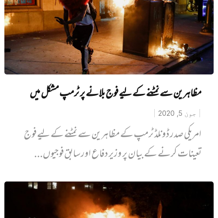
مظاہرین سے نمٹنے کے لیے فوج بلانے پر ٹرمپ مشکل میں
جون 5, 2020
امریکی صدر ڈونلڈ ٹرمپ کے مظاہرین سے نمٹنے کے لیے فوج
تعینات کرنے کے بیان پر وزیر دفاع اور سابق فوجیوں...