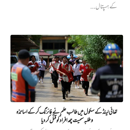
کے ہسپتال...
تھائی لینڈ کے سکول میں طالب علم نے فائرنگ کر کے اساتذہ
و طلبہ سمیت چھ افراد کو قتل کر دیا