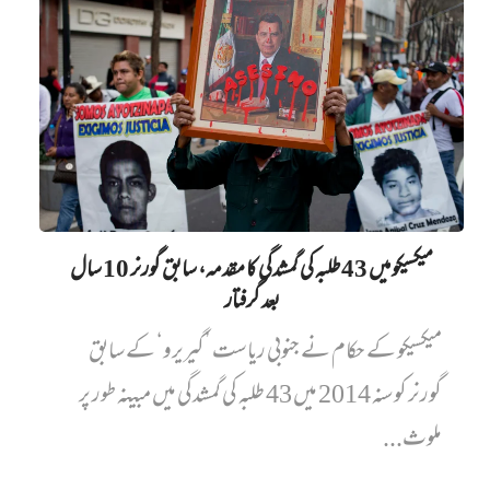
میکسیکو میں 43 طلبہ کی گمشدگی کا مقدمہ، سابق گورنر 10 سال
بعد گرفتار
میکسیکو کے حکام نے جنوبی ریاست ’گیریرو‘ کے سابق
گورنر کو سنہ 2014 میں 43 طلبہ کی گمشدگی میں مبینہ طور پر
ملوث...