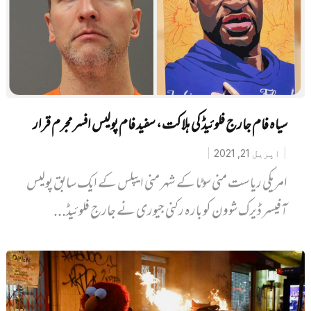
سیاہ فام جارج فلوئیڈ کی ہلاکت، سفید فام پولیس افسر مجرم قرار
اپریل 21, 2021
امریکی ریاست منی سوٹا کے شہر منی ایپلس کے ایک سابق پولیس
آفیسر ڈیرک شوون کو بارہ رکنی جیوری نے جارج فلوئیڈ...