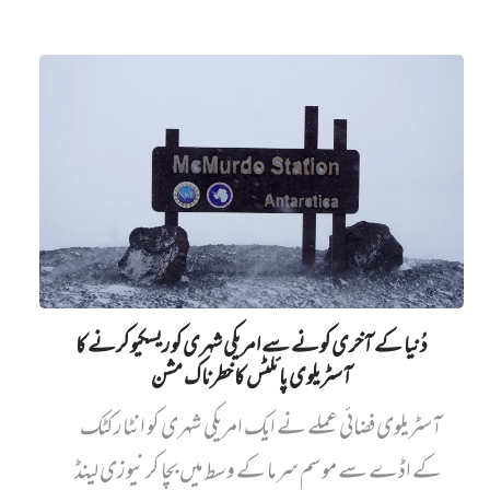
دُنیا کے آخری کونے سے امریکی شہری کو ریسکیو کرنے کا
آسٹریلوی پائلٹس کا خطرناک مشن
آسٹریلوی فضائی عملے نے ایک امریکی شہری کو انٹارکٹک
کے اڈے سے موسم سرما کے وسط میں بچا کر نیوزی لینڈ