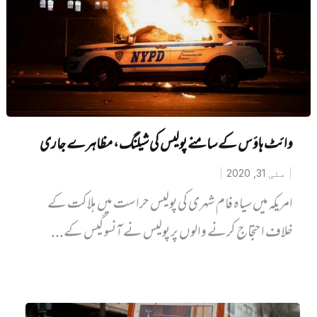
وائٹ ہاؤس کے سامنے پولیس کی شیلنگ، مظاہرے جاری
مئی 31, 2020
امریکہ میں سیاہ فام شہری کی پولیس حراست میں ہلاکت کے
خلاف احتجاج کرنے والوں پر پولیس نے آنسو گیس کے...