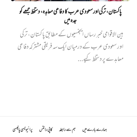
پاکستان، ترکی اور سعودی عرب کا دفاعی معاہدہ، دستخط جمعے کو
جدہ میں
بین الاقوامی خبر رساں ایجنسیوں کے مطابق پاکستان، ترکی
اور سعودی عرب کے درمیان ایک سہ فریقی مشترکہ دفاعی
معاہدے پر دستخط کیے...
ہمارے بارے میں
ہم سے رابطہ
کاپی رائٹس
پرائیویسی پالیسی