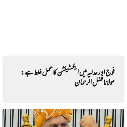
فوج اور عدلیہ میں ایکسٹینشن کا عمل غلط ہے:
مولانا فضل الرحمان