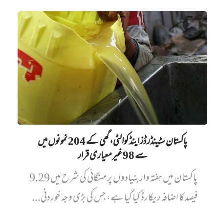
پاکستان سٹینڈرڈز اینڈ کوالٹی، گھی کے 204 نمونوں میں‌
سے 98 غیرمعیاری قرار
پاکستان میں ہفتہ وار بنیادوں پر مہنگائی کی شرح میں 9.29
فیصد کا اضافہ ریکارڈ کیا گیا ہے، جس کی بڑی وجہ خوردنی...