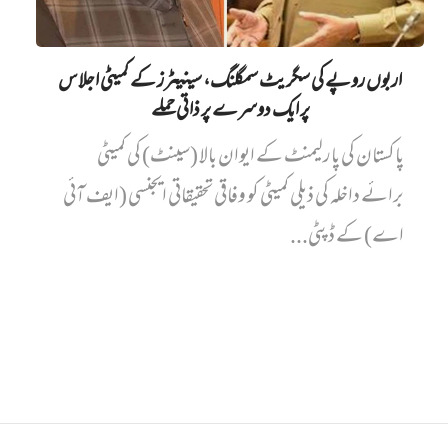
اربوں روپے کی سگریٹ سمگلنگ، سینیٹرز کے کمیٹی اجلاس
پر ایک دوسرے پر ذاتی حملے
پاکستان کی پارلیمنٹ کے ایوان بالا (سینٹ) کی کمیٹی
برائے داخلہ کی ذیلی کمیٹی کو وفاقی تحقیقاتی ایجنسی (ایف آئی
اے) کے ڈپٹی...