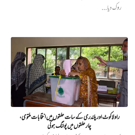
روک دیا...
راولاکوٹ اور پلندری کے سات حلقوں میں انتخابات ملتوی،
چار حلقوں میں پولنگ ہوگی