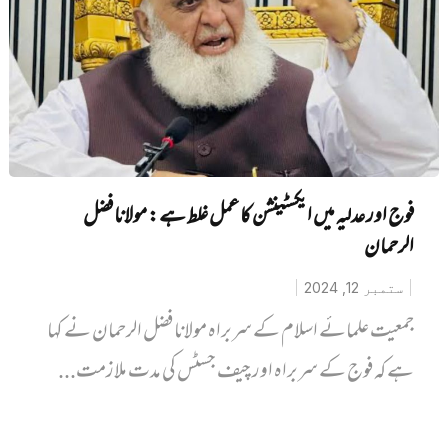
فوج اور عدلیہ میں ایکسٹینشن کا عمل غلط ہے: مولانا فضل
الرحمان
ستمبر 12, 2024
جمعیت علمائے اسلام کے سربراہ مولانا فضل الرحمان نے کہا
ہے کہ فوج کے سربراہ اور چیف جسٹس کی مدت ملازمت...