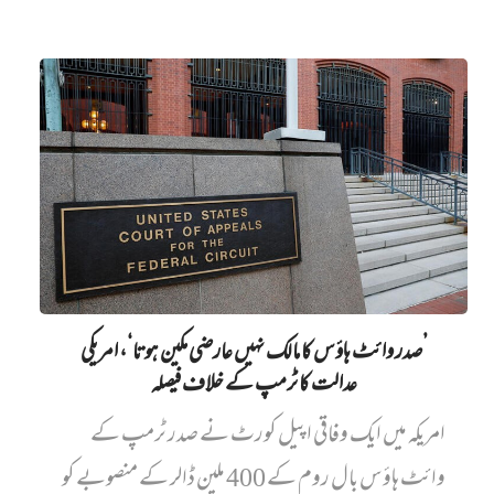
’صدر وائٹ ہاؤس کا مالک نہیں‌ عارضی مکین ہوتا‘، امریکی
عدالت کا ٹرمپ کے خلاف فیصلہ
امریکہ میں ایک وفاقی اپیل کورٹ نے صدر ٹرمپ کے
وائٹ ہاؤس بال روم کے 400 ملین ڈالر کے منصوبے کو