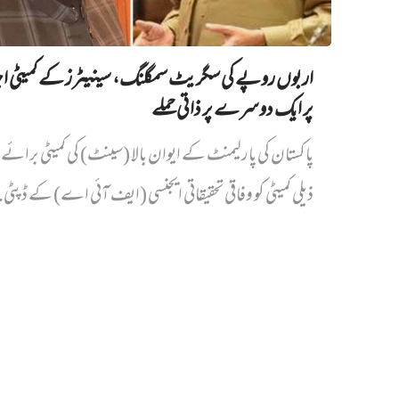
اربوں روپے کی سگریٹ سمگلنگ، سینیٹرز کے کمیٹی ا
پر ایک دوسرے پر ذاتی حملے
پاکستان کی پارلیمنٹ کے ایوان بالا (سینٹ) کی کمیٹی برائے د
ذیلی کمیٹی کو وفاقی تحقیقاتی ایجنسی (ایف آئی اے) کے ڈپٹی.