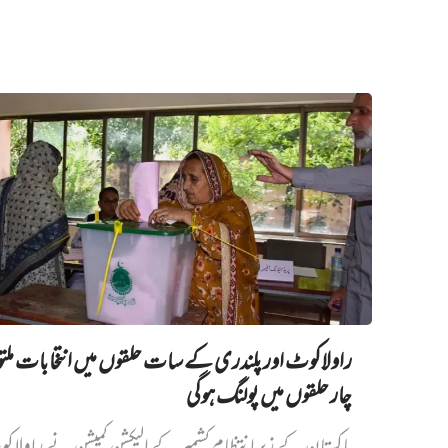
راولاکوٹ اور پلندری کے سات حلقوں میں انتخابات مل
چار حلقوں میں پولنگ ہوگی