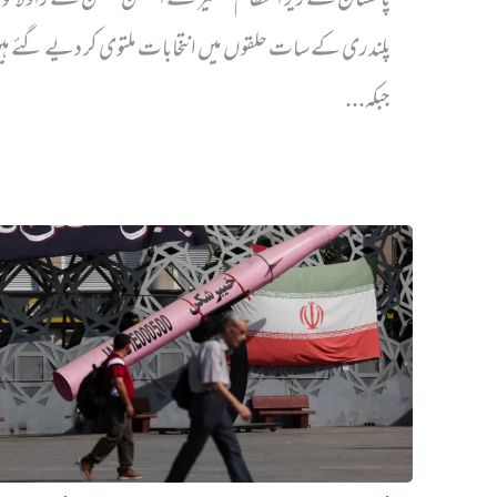
پاکستان کے زیر انتظام کشمیر کے الیکشن کمیشن نے راولاک
پلندری کے سات حلقوں میں انتخابات ملتوی کر دیے گئے ہ
جبکہ...