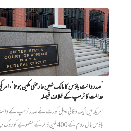
’صدر وائٹ ہاؤس کا مالک نہیں‌ عارضی مکین ہوتا‘، امریک
عدالت کا ٹرمپ کے خلاف فیصلہ
امریکہ میں ایک وفاقی اپیل کورٹ نے صدر ٹرمپ کے وائ
ہاؤس بال روم کے 400 ملین ڈالر کے منصوبے کو روک دیا...