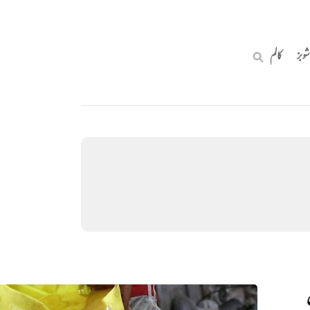
شوبز
کالم