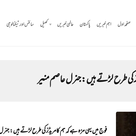
صفحہ اول
اہم خبریں
پاکستان
عالمی خبریں
کھیل
سائنس اور ٹیکنالوجی
ڈز کی طرح لڑتے ہیں: جنرل عاصم منیر
فوج میں یہی مزہ ہے کہ ہم کامریڈز کی طرح لڑتے ہیں: جنرل