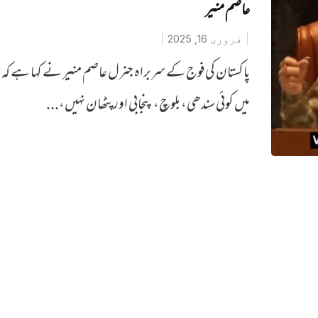
عاصم منیر
فروری 16, 2025
پاکستان کی فوج کے سربراہ جنرل عاصم منیر نے کہا ہے کہ 
میں کوئی سندھی، بلوچ، پنجابی اور پٹھان نہیں،...