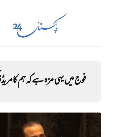
فوج میں یہی مزہ ہے کہ ہم کامری