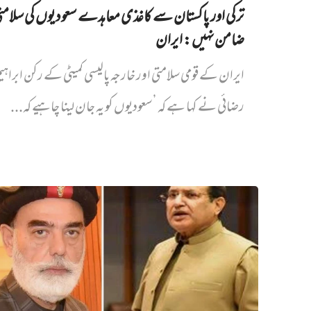
ترکی اور پاکستان سے کاغذی معاہدے سعودیوں کی سلام
ضامن نہیں‌: ایران
ایران کے قومی سلامتی اور خارجہ پالیسی کمیٹی کے رکن ابراہی
رضائی نے کہا ہے کہ ’سعودیوں کو یہ جان لینا چاہیے کہ...