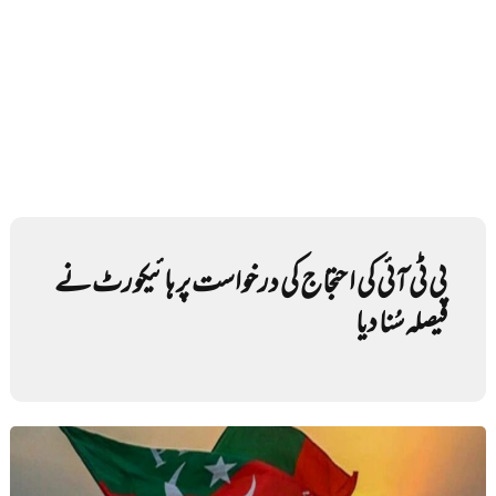
پی ٹی آئی کی احتجاج کی درخواست پر ہائیکورٹ نے
فیصلہ سُنا دیا