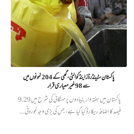
پاکستان سٹینڈرڈز اینڈ کوالٹی، گھی کے 204 نمونوں میں‌
سے 98 غیرمعیاری قرار
پاکستان میں ہفتہ وار بنیادوں پر مہنگائی کی شرح میں 9.29
فیصد کا اضافہ ریکارڈ کیا گیا ہے، جس کی بڑی وجہ خوردنی...