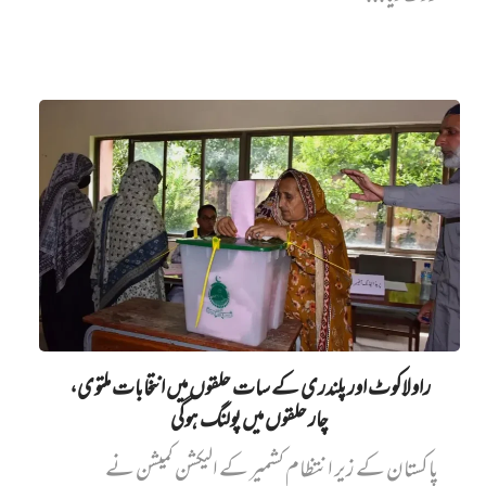
راولاکوٹ اور پلندری کے سات حلقوں میں انتخابات ملتوی،
چار حلقوں میں پولنگ ہوگی
پاکستان کے زیر انتظام کشمیر کے الیکشن کمیشن نے