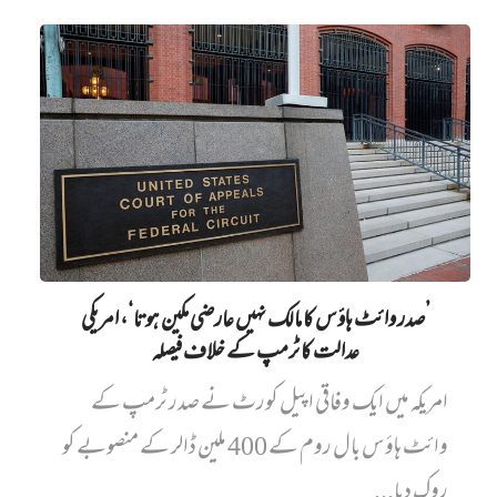
’صدر وائٹ ہاؤس کا مالک نہیں‌ عارضی مکین ہوتا‘، امریکی
عدالت کا ٹرمپ کے خلاف فیصلہ
امریکہ میں ایک وفاقی اپیل کورٹ نے صدر ٹرمپ کے
وائٹ ہاؤس بال روم کے 400 ملین ڈالر کے منصوبے کو
روک دیا...