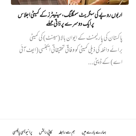
اربوں روپے کی سگریٹ سمگلنگ، سینیٹرز کے کمیٹی اجلاس
پر ایک دوسرے پر ذاتی حملے
پاکستان کی پارلیمنٹ کے ایوان بالا (سینٹ) کی کمیٹی
برائے داخلہ کی ذیلی کمیٹی کو وفاقی تحقیقاتی ایجنسی (ایف آئی
اے) کے ڈپٹی...
ہمارے بارے میں
ہم سے رابطہ
کاپی رائٹس
پرائیویسی پالیسی