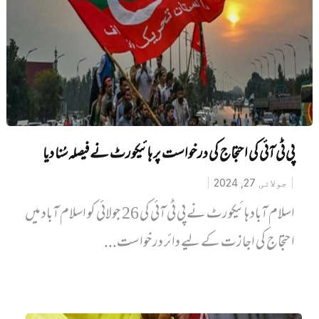
پی ٹی آئی کی احتجاج کی درخواست پر ہائیکورٹ نے فیصلہ سُنا دیا
جولائی 27, 2024
اسلام آباد ہائیکورٹ نے پی ٹی آئی کی 26 جولائی کو اسلام آباد میں
احتجاج کی اجازت کے لیے دائر درخواست...