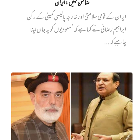
ضامن نہیں‌: ایران
ایران کے قومی سلامتی اور خارجہ پالیسی کمیٹی کے رکن
ابراہیم رضائی نے کہا ہے کہ ’سعودیوں کو یہ جان لینا
چاہیے کہ...