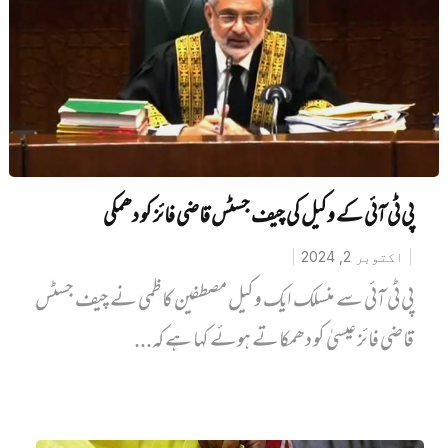
پی ٹی آئی کے وکیل کی چیف جسٹس قاضی فائز کو دھمکی
اکتوبر 2, 2024
پی ٹی آئی سے منسلک ایک وکیل مصطفین کاظمی نے چیف جسٹس
قاضی فائز عیسیٰ کو دھمکاتے ہوئے کہا ہے کہ...