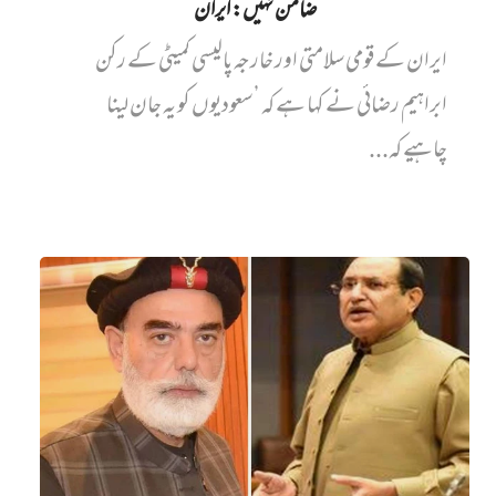
ضامن نہیں‌: ایران
ایران کے قومی سلامتی اور خارجہ پالیسی کمیٹی کے رکن
ابراہیم رضائی نے کہا ہے کہ ’سعودیوں کو یہ جان لینا
چاہیے کہ...