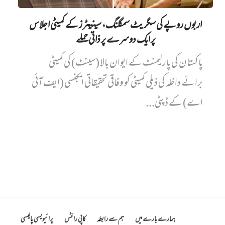
اربوں روپے کی سگریٹ سمگلنگ، سینیٹرز کے کمیٹی اجلاس
پر ایک دوسرے پر ذاتی حملے
پاکستان کی پارلیمنٹ کے ایوان بالا (سینٹ) کی کمیٹی
برائے داخلہ کی ذیلی کمیٹی کو وفاقی تحقیقاتی ایجنسی (ایف آئی
اے) کے ڈپٹی...
ہمارے بارے میں
ہم سے رابطہ
کاپی رائٹس
پرائیویسی پالیسی