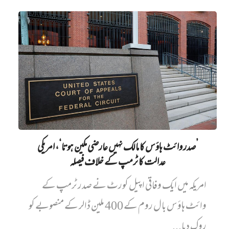
’صدر وائٹ ہاؤس کا مالک نہیں‌ عارضی مکین ہوتا‘، امریکی
عدالت کا ٹرمپ کے خلاف فیصلہ
امریکہ میں ایک وفاقی اپیل کورٹ نے صدر ٹرمپ کے
وائٹ ہاؤس بال روم کے 400 ملین ڈالر کے منصوبے کو
روک دیا...