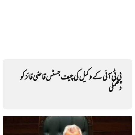
پی ٹی آئی کے وکیل کی چیف جسٹس قاضی فائز کو
دھمکی