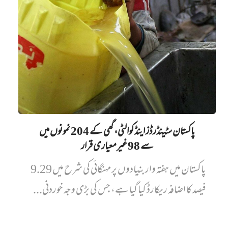
پاکستان سٹینڈرڈز اینڈ کوالٹی، گھی کے 204 نمونوں میں‌
سے 98 غیرمعیاری قرار
پاکستان میں ہفتہ وار بنیادوں پر مہنگائی کی شرح میں 9.29
فیصد کا اضافہ ریکارڈ کیا گیا ہے، جس کی بڑی وجہ خوردنی...