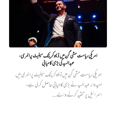
امریکی ریاست مشی گن میں ڈیموکریٹک سینیٹ پرائمری،
عبدالسید کی بڑی کامیابی
امریکی ریاست مشی گن میں ڈیموکریٹک سینیٹ پرائمری میں‌
امیدوار عبدالسید نے بڑی کامیابی حاصل کر لی ہے-
اسرائیل پر تنقید کرنے والے...