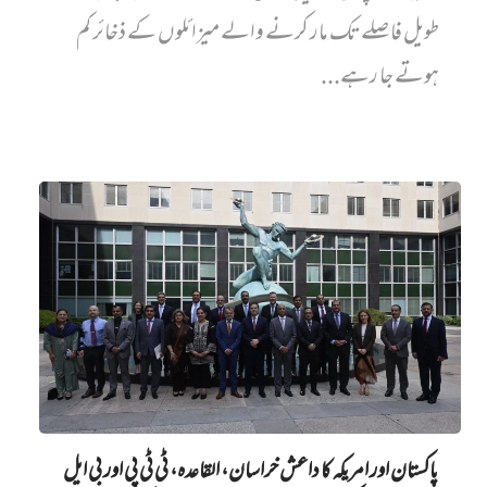
طویل فاصلے تک مار کرنے والے میزائلوں کے ذخائر کم
ہوتے جا رہے...
پاکستان اور امریکہ کا داعش خراسان، القاعدہ، ٹی ٹی پی اور بی ایل