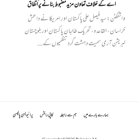
اے کے خلاف تعاون مزید مضبوط بنانے پر اتفاق
واشنگٹن: سید فیصل علی پاکستان اور امریکا نے داعش
خراسان، القاعدہ، تحریک طالبان پاکستان اور بلوچستان
لبریشن آرمی سمیت دہشت گرد تنظیموں کے...
ہمارے بارے میں
ہم سے رابطہ
کاپی رائٹس
پرائیویسی پالیسی