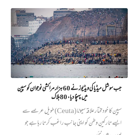
جب سوشل میڈیا کی ویڈیوز نے 60 ہزار مراکشی نوجوان کو سپین
میں پہنچا دیا، 80 ہلاک
سپین کا خودمختار علاقہ سیوٹا (Ceuta) طویل عرصے سے
ایسے تارکینِ وطن کو اپنی جانب راغب کرتا رہا ہے جو