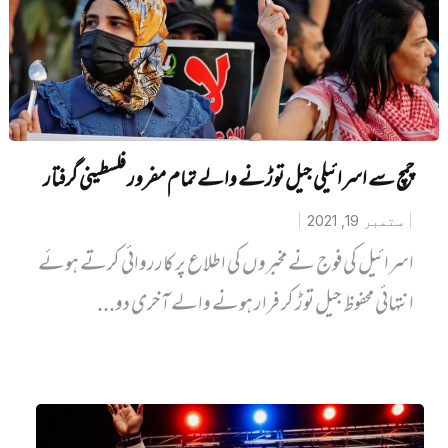
چمچ سے اسرائیلی جیل توڑنے والے تمام مفرور فلسطینی گرفتار
ستمبر 19, 2021
اسرائیل کی فوج نے مخبروں کی اطلاع پر کارروائی کرتے ہوئے
انتہائی محفوظ جیل توڑ کر فرار ہونے والے آخری دو...