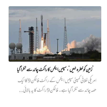
’زمین کو خطرہ نہیں‘، سپیس ایکس کا راکٹ چاند سے ٹکرا گیا
امریکی خلائی کمپنی سپیس ایکس کے راکٹ فالکن 9 کا ایک
حصہ چاند سے ٹکرا گیا ہے۔ فالکن 9 راکٹ کا یہ بالائی...