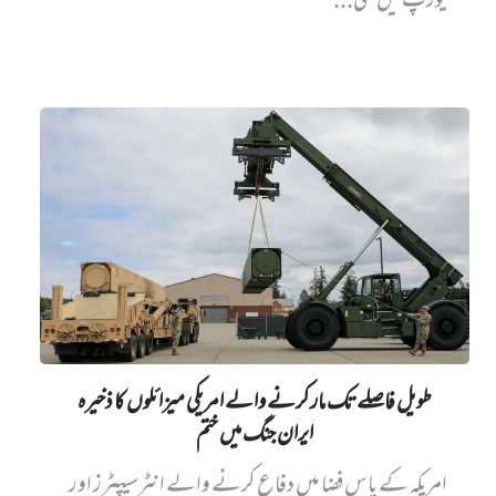
یورپ میں نئی...
طویل فاصلے تک مار کرنے والے امریکی میزائلوں کا ذخیرہ
ایران جنگ میں‌ ختم
امریکہ کے پاس فضا میں دفاع کرنے والے انٹرسیپٹرز اور