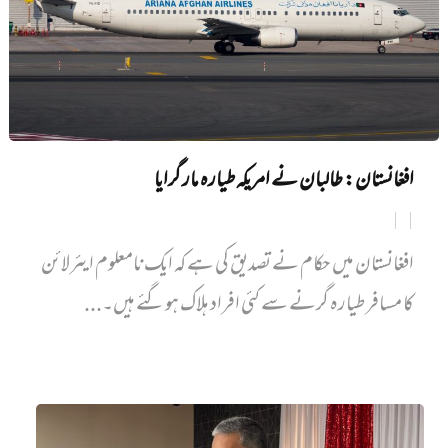
افغانستان: طالبان نے امریکہ طیارہ مار گرایا
افغانستان میں حکام نے تصدیق کی ہے کہ ایک نامعلوم ایئرلائن
کا مسافر طیارہ گرنے سے کئی افراد ہلاک ہوگئے ہیں۔...