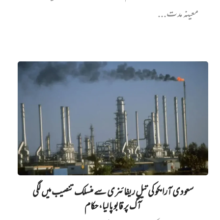
معینہ مدت...
سعودی آرامکو کی تیل ریفائنری سے منسلک تنصیب میں‌ لگی
آگ پر قابو پا لیا، حکام