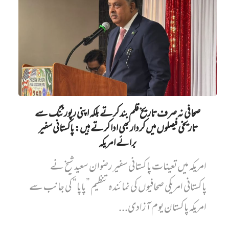
صحافی نہ صرف تاریخ قلم بند کرتے بلکہ اپنی رپورٹنگ سے
تاریخی فیصلوں میں کردار بھی ادا کرتے ہیں: پاکستانی سفیر
برائے امریکہ
امریکہ میں تعینات پاکستانی سفیر رضوان سعید شیخ نے
پاکستانی امریکی صحافیوں کی نمائندہ تنظیم ”پاپا“ کی جانب سے
امریکہ پاکستان یوم آزادی...