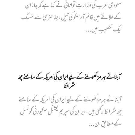
سعودی عرب کی وزارتِ توانائی نے کہا ہے کہ جازان
کے علاقے میں قائم آرامکو کی تیل ریفائنری سے منسلک
ایک تنصیب میں...
آبنائے ہرمز کھولنے کے لیے ایران کی امریکہ کے سامنے چھ
شرائط
آبنائے ہرمز کھولنے کے لیے ایران کی امریکہ کے سامنے
چھ شرائط رکھی ہیں- ایران کی سپریم نیشنل سکیورٹی کونسل
کے مطابق ان...