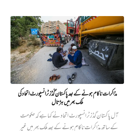
مذاکرات ناکام ہونے کے بعد پاکستان گُڈز ٹرانسپورٹ اتحاد کی
ملک بھر میں ہڑتال
آل پاکستان گڈز ٹرانسپورٹ اتحاد نے کہا ہے کہ حکومت
کے ساتھ مذاکرات ناکام ہونے کے بعد ملک بھر میں غیر