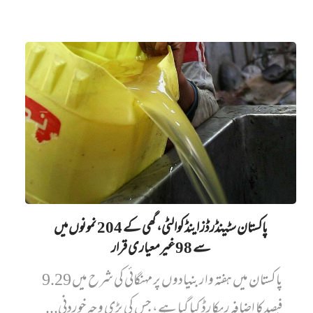
پاکستان سٹینڈرڈز اینڈ کوالٹی، گھی کے 204 نمونوں میں‌
سے 98 غیرمعیاری قرار
پاکستان میں ہفتہ وار بنیادوں پر مہنگائی کی شرح میں 9.29
فیصد کا اضافہ ریکارڈ کیا گیا ہے، جس کی بڑی وجہ خوردنی...