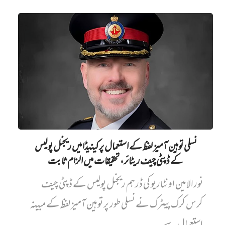
نسلی توہین آمیز لفظ کے استعمال پر کینیڈا میں ریجنل پولیس
کے ڈپٹی چیف ریٹائر، تحقیقات میں الزام ثابت
نورالامین اونٹاریو کی ڈرہم ریجنل پولیس کے ڈپٹی چیف
کرس کرک پیٹرک نے نسلی طور پر توہین آمیز لفظ کے مبینہ