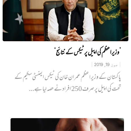
’وزیراعظم کی اپیل پر ٹیکس کے نتائج‘
جون 19, 2019
پاکستان کے وزیراعظم عمران خان کی ٹیکس ایمنسٹی سکیم کے
تحت کی اپیل پر صرف 250 افراد نے حصہ لیا ہے...