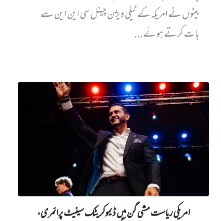
بیٹوں نے امریکہ کے ٹیلی ویژن چینل سی این این سے
بات کرتے ہوئے...
امریکی ریاست مشی گن میں ڈیموکریٹک سینیٹ پرائمری،