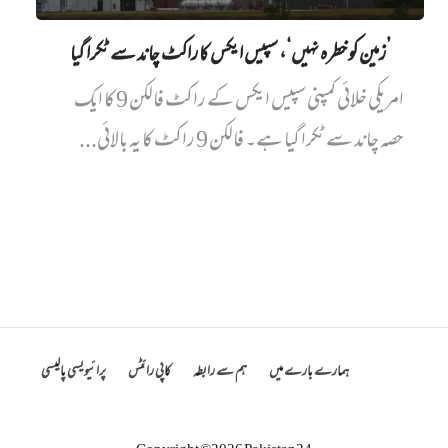
’زمین کو خطرہ نہیں‘، سپیس ایکس کا راکٹ چاند سے ٹکرا گیا
امریکی خلائی کمپنی سپیس ایکس کے راکٹ فالکن 9 کا ایک
حصہ چاند سے ٹکرا گیا ہے۔ فالکن 9 راکٹ کا یہ بالائی...
ہمارے بارے میں
ہم سے رابطہ
کاپی رائٹس
پرائیویسی پالیسی