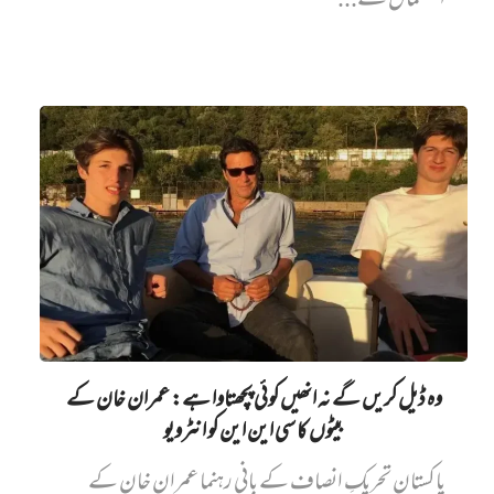
استعمال سے...
وہ ڈیل کریں گے نہ انھیں کوئی پچھتاوا ہے: عمران خان کے
بیٹوں کا سی این این کو انٹرویو
پاکستان تحریکِ انصاف کے بانی رہنما عمران خان کے