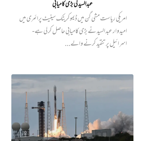
عبدالسید کی بڑی کامیابی
امریکی ریاست مشی گن میں ڈیموکریٹک سینیٹ پرائمری میں‌
امیدوار عبدالسید نے بڑی کامیابی حاصل کر لی ہے-
اسرائیل پر تنقید کرنے والے...