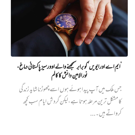
’ایم اے اور ایویں‌‘ کو برابر سمجھنے والے اوورسیز پاکستانی دماغ،
نور الامین دانش کا کالم
جس ملک میں آپ پیدا ہوئے ہوں اسے چھوڑنا شاید زندگی
کا مشکل ترین مرحلہ ہوتا ہے،لیکن گردش ایام سب کچھ
کرواتے ہیں۔...