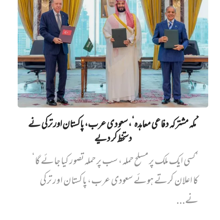
’مکہ مشترکہ دفاعی معاہدہ‘، سعودی عرب، پاکستان اور ترکی نے
دستخط کر دیے
’کسی ایک ملک پر مسلح حملہ، سب پر حملہ تصور کیا جائے گا‘
کا اعلان کرتے ہوئے سعودی عرب، پاکستان اور ترکی
نے...