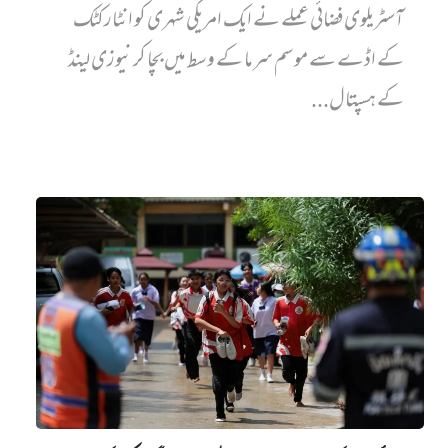
آسٹریلوی فضائی عملے نے ایک امریکی شہری کو انٹارکٹک
کے اڈے سے موسم سرما کے وسط میں بچا کر نیوزی لینڈ
کے ہسپتال...