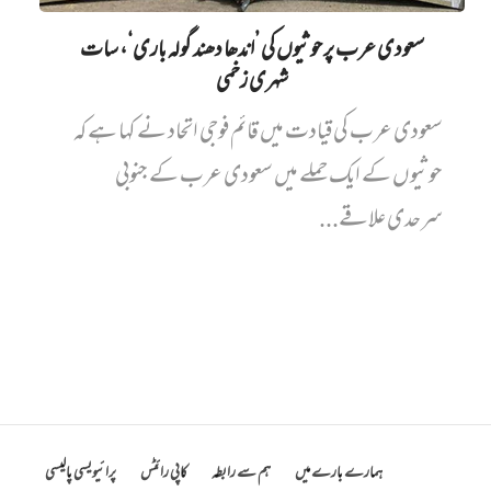
سعودی عرب پر حوثیوں کی ’اندھا دھند گولہ باری‘، سات
شہری زخمی
سعودی عرب کی قیادت میں قائم فوجی اتحاد نے کہا ہے کہ
حوثیوں کے ایک حملے میں سعودی عرب کے جنوبی
سرحدی علاقے...
ہمارے بارے میں
ہم سے رابطہ
کاپی رائٹس
پرائیویسی پالیسی