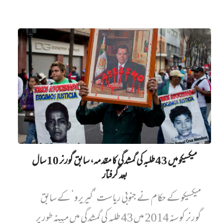
میکسیکو میں 43 طلبہ کی گمشدگی کا مقدمہ، سابق گورنر 10 سال
بعد گرفتار
میکسیکو کے حکام نے جنوبی ریاست ’گیریرو‘ کے سابق
گورنر کو سنہ 2014 میں 43 طلبہ کی گمشدگی میں مبینہ طور پر