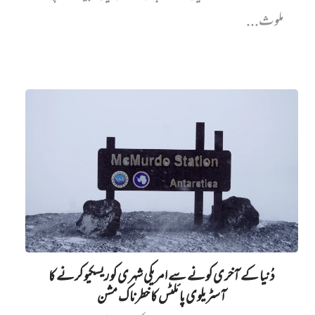
ملوث...
دُنیا کے آخری کونے سے امریکی شہری کو ریسکیو کرنے کا
آسٹریلوی پائلٹس کا خطرناک مشن