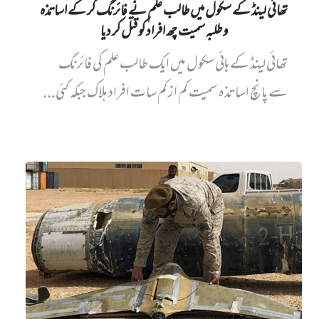
تھائی لینڈ کے سکول میں طالب علم نے فائرنگ کر کے اساتذہ
و طلبہ سمیت چھ افراد کو قتل کر دیا
تھائی لینڈ کے ہائی سکول میں ایک طالب علم کی فائرنگ
سے پانچ اساتذہ سمیت کم از کم سات افراد ہلاک جبکہ کئی...