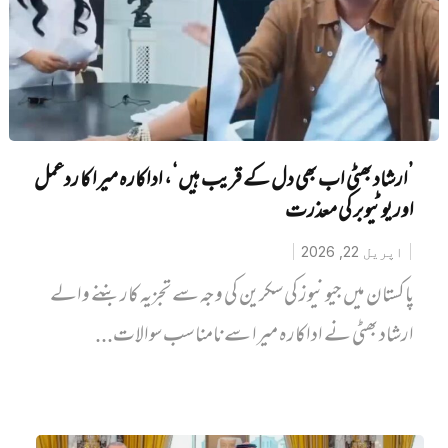
’ارشاد بھٹی اب بھی دل کے قریب ہیں‘، اداکارہ میرا کا ردعمل
اور یوٹیوبر کی معذرت
اپریل 22, 2026
پاکستان میں‌ جیو نیوز کی سکرین کی وجہ سے تجزیہ کار بننے والے
ارشاد بھٹی نے اداکارہ میرا سے نامناسب سوالات...