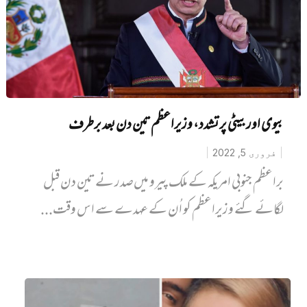
بیوی اور بیٹی پر تشدد، وزیراعظم تین دن بعد برطرف
فروری 5, 2022
براعظم جنوبی امریکہ کے ملک پیرو میں‌صدر نے تین دن قبل
لگائے گئے وزیراعظم کو اُن کے عہدے سے اس وقت...