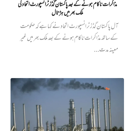
مذاکرات ناکام ہونے کے بعد پاکستان گُڈز ٹرانسپورٹ اتحاد کی
ملک بھر میں ہڑتال
آل پاکستان گڈز ٹرانسپورٹ اتحاد نے کہا ہے کہ حکومت
کے ساتھ مذاکرات ناکام ہونے کے بعد ملک بھر میں غیر
معینہ مدت...