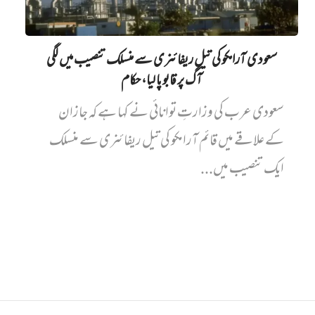
سعودی آرامکو کی تیل ریفائنری سے منسلک تنصیب میں‌ لگی
آگ پر قابو پا لیا، حکام
سعودی عرب کی وزارتِ توانائی نے کہا ہے کہ جازان
کے علاقے میں قائم آرامکو کی تیل ریفائنری سے منسلک
ایک تنصیب میں...