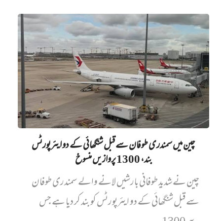
چین میں‌ سمندری طوفان سے قبل شنگھائی کے دو ایئرپورٹس
بند، 1300 پروازیں‌ منسوخ
چین نے شدید طوفانی بارشیں لانے والے سمندری طوفان
سے قبل شنگھائی کے دو ایئرپورٹس کو بند کر دیا ہے جس