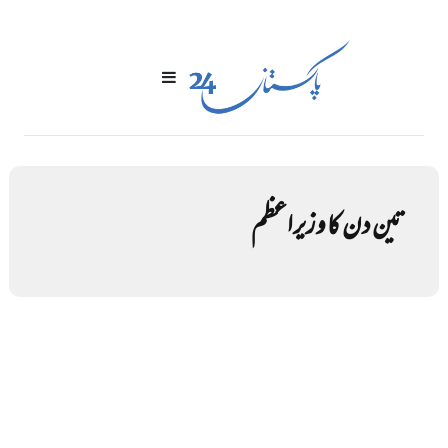
تین دن کا وزیراعظم