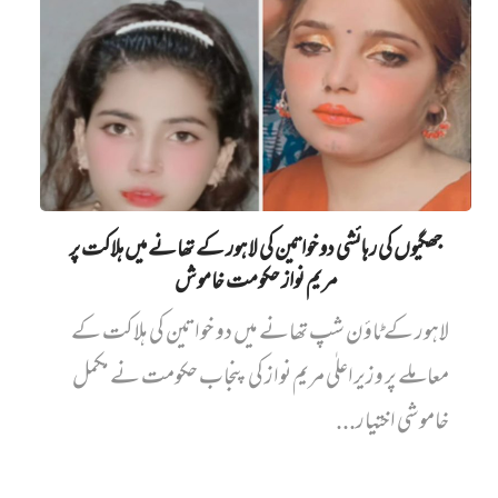
جھگیوں کی رہائشی دو خواتین کی لاہور کے تھانے میں‌ ہلاکت پر
مریم نواز حکومت خاموش
لاہور کے ٹاؤن شپ تھانے میں دو خواتین کی ہلاکت کے
معاملے پر وزیراعلٰی مریم نواز کی پنجاب حکومت نے مکمل
خاموشی اختیار...