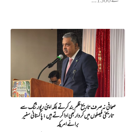
سے 1300...
صحافی نہ صرف تاریخ قلم بند کرتے بلکہ اپنی رپورٹنگ سے
تاریخی فیصلوں میں کردار بھی ادا کرتے ہیں: پاکستانی سفیر
برائے امریکہ