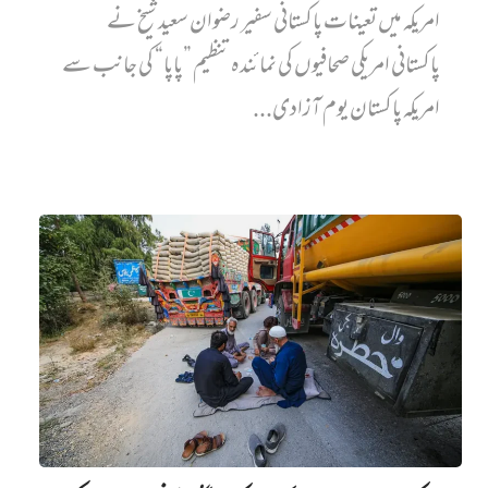
امریکہ میں تعینات پاکستانی سفیر رضوان سعید شیخ نے
پاکستانی امریکی صحافیوں کی نمائندہ تنظیم ”پاپا“ کی جانب سے
امریکہ پاکستان یوم آزادی...