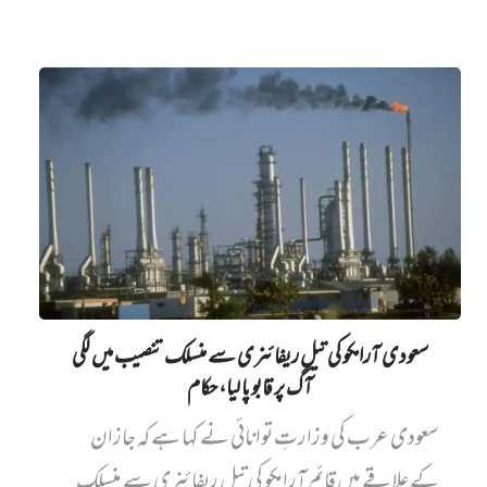
سعودی آرامکو کی تیل ریفائنری سے منسلک تنصیب میں‌ لگی
آگ پر قابو پا لیا، حکام
سعودی عرب کی وزارتِ توانائی نے کہا ہے کہ جازان
کے علاقے میں قائم آرامکو کی تیل ریفائنری سے منسلک