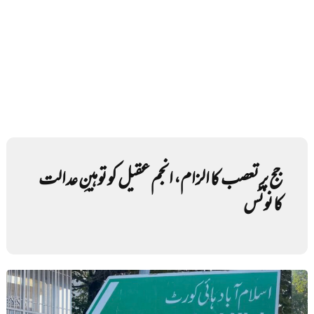
جج پر تعصب کا الزام، انجم عقیل کو توہینِ عدالت
کا نوٹس