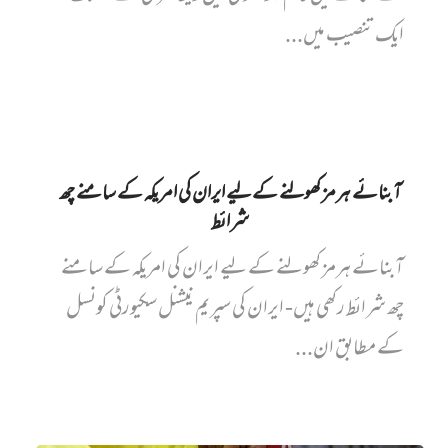
ایک تنصیب میں...
آبنائے ہرمز کھولنے کے لیے ایران کی امریکہ کے سامنے چھ
شرائط
آبنائے ہرمز کھولنے کے لیے ایران کی امریکہ کے سامنے
چھ شرائط رکھی ہیں- ایران کی سپریم نیشنل سکیورٹی کونسل
کے مطابق ان...