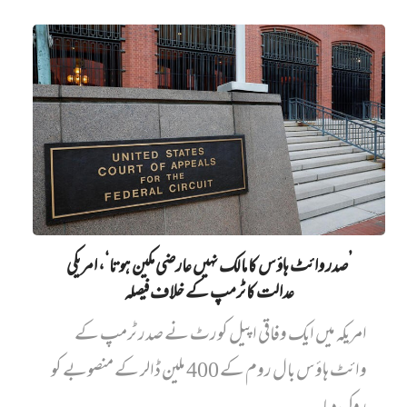
’صدر وائٹ ہاؤس کا مالک نہیں‌ عارضی مکین ہوتا‘، امریکی
عدالت کا ٹرمپ کے خلاف فیصلہ
امریکہ میں ایک وفاقی اپیل کورٹ نے صدر ٹرمپ کے
وائٹ ہاؤس بال روم کے 400 ملین ڈالر کے منصوبے کو