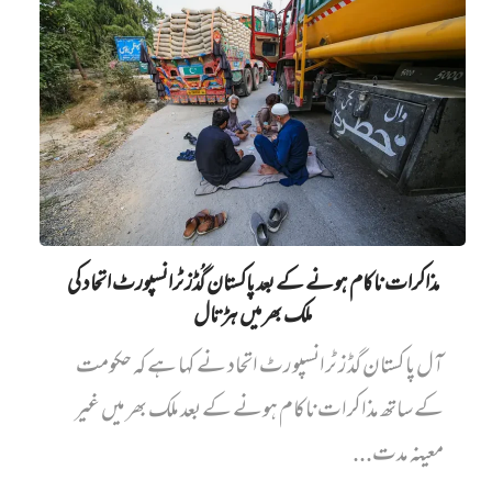
مذاکرات ناکام ہونے کے بعد پاکستان گُڈز ٹرانسپورٹ اتحاد کی
ملک بھر میں ہڑتال
آل پاکستان گڈز ٹرانسپورٹ اتحاد نے کہا ہے کہ حکومت
کے ساتھ مذاکرات ناکام ہونے کے بعد ملک بھر میں غیر
معینہ مدت...