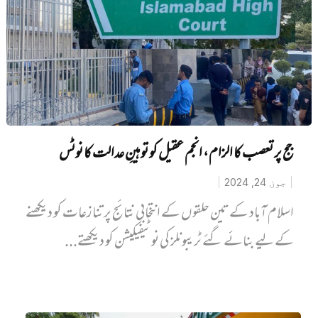
جج پر تعصب کا الزام، انجم عقیل کو توہینِ عدالت کا نوٹس
جون 24, 2024
اسلام آباد کے تین حلقوں کے انتخابی نتائج پر تنازعات کو دیکھنے
کے لیے بنائے گئے ٹریبونلز کی نوٹیفیکیشن کو دیکھتے...