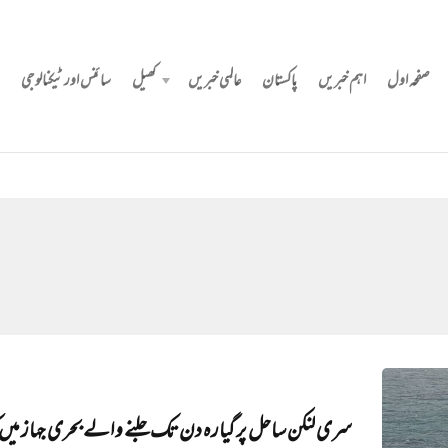
صفحہ اول
اہم خبریں
پاکستان
عالمی خبریں
کھیل
سائنس اور ٹیکنالوجی
سری لنکن ساحل پر گیارہ دن تک جلنے والے بحری جہاز میں‌ک