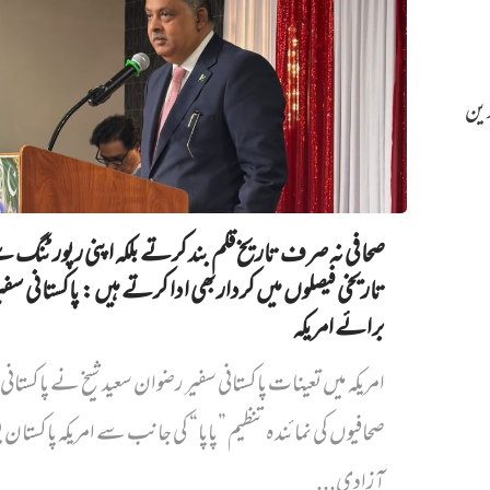
رین
صحافی نہ صرف تاریخ قلم بند کرتے بلکہ اپنی رپورٹنگ 
تاریخی فیصلوں میں کردار بھی ادا کرتے ہیں: پاکستانی سفی
برائے امریکہ
امریکہ میں تعینات پاکستانی سفیر رضوان سعید شیخ نے پاکستانی 
صحافیوں کی نمائندہ تنظیم ”پاپا“ کی جانب سے امریکہ پاکستان 
آزادی...