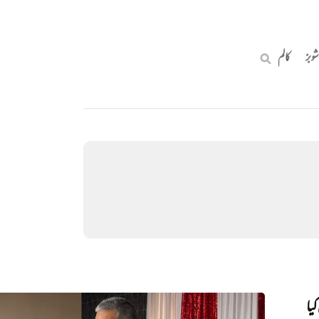
شوبز
کالم
یا