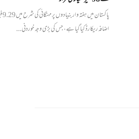
پاکستان میں ہ
اضافہ ریکارڈ کیا گیا ہے، جس کی بڑی وجہ خوردنی...