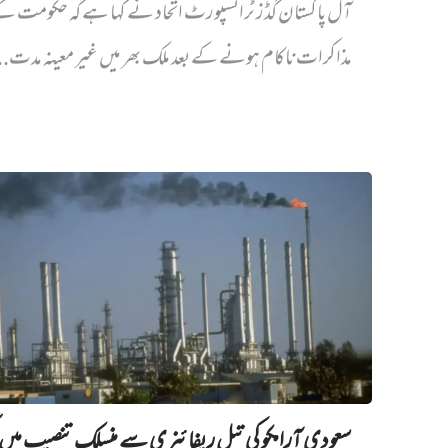
آل پاکستان گڈز ٹرانسپورٹ اتحاد نے کہا ہے کہ حکومت ک
مذاکرات ناکام ہونے کے بعد ملک بھر میں غیر معینہ مدت..
سعودی آرامکو کی تیل ریفائنری سے منسلک تنصیب میں‌ ل