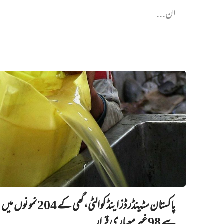
ان...
پاکستان سٹینڈرڈز اینڈ کوالٹی، گھی کے 204 نمونوں میں‌
سے 98 غیرمعیاری قرار