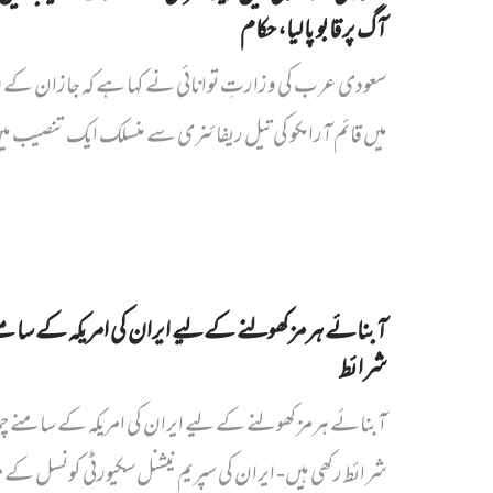
آگ پر قابو پا لیا، حکام
سعودی عرب کی وزارتِ توانائی نے کہا ہے کہ جازان کے 
میں قائم آرامکو کی تیل ریفائنری سے منسلک ایک تنصیب می
آبنائے ہرمز کھولنے کے لیے ایران کی امریکہ کے سامن
شرائط
آبنائے ہرمز کھولنے کے لیے ایران کی امریکہ کے سامنے چ
شرائط رکھی ہیں- ایران کی سپریم نیشنل سکیورٹی کونسل کے 