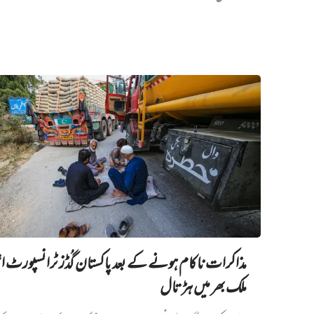
مذاکرات ناکام ہونے کے بعد پاکستان گُڈز ٹرانسپورٹ اتح
ملک بھر میں ہڑتال