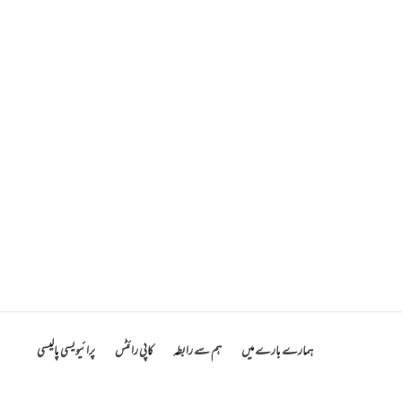
ہمارے بارے میں
ہم سے رابطہ
کاپی رائٹس
پرائیویسی پالیسی