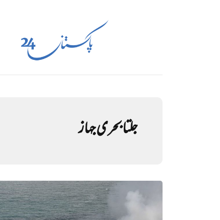
جلتا بحری جہاز