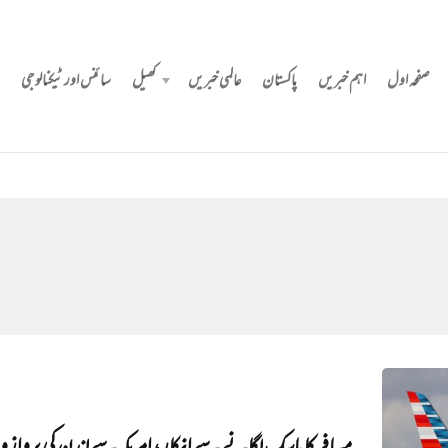
صفحہ اول
اہم خبریں
پاکستان
عالمی خبریں
کھیل
سائنس اور ٹیکنالوجی