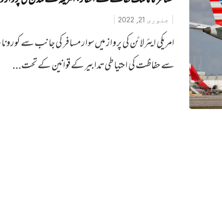
مسافر کا ماسک لگانے سے انکار، امریکہ سے لندن کی پرواز 
جنوری 21, 2022
امریکی ایئرلائن کی پرواز میں سوار مسافر کی جانب سے کورونا و
سے حفاظت کی احتیاطی تدابیر کے قوانین کے تحت...