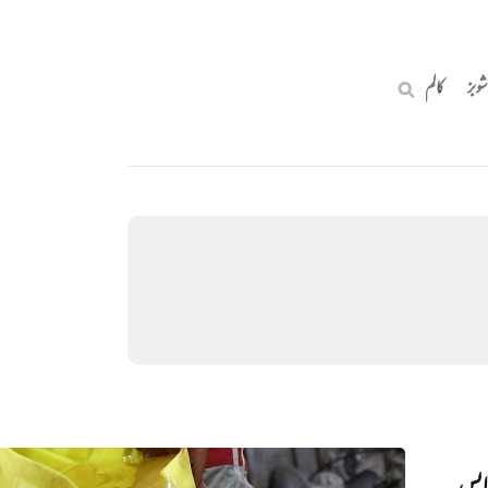
شوبز
کالم