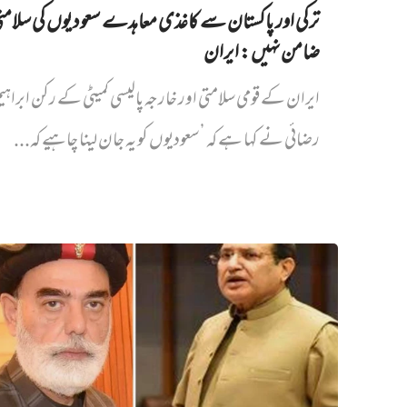
ترکی اور پاکستان سے کاغذی معاہدے سعودیوں کی سلام
ضامن نہیں‌: ایران
ایران کے قومی سلامتی اور خارجہ پالیسی کمیٹی کے رکن ابراہی
رضائی نے کہا ہے کہ ’سعودیوں کو یہ جان لینا چاہیے کہ...