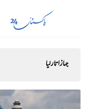
جہاز اتار لیا