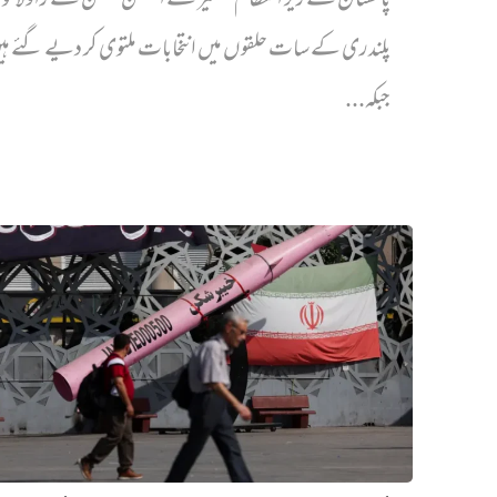
پاکستان کے زیر انتظام کشمیر کے الیکشن کمیشن نے راولاک
پلندری کے سات حلقوں میں انتخابات ملتوی کر دیے گئے ہ
جبکہ...