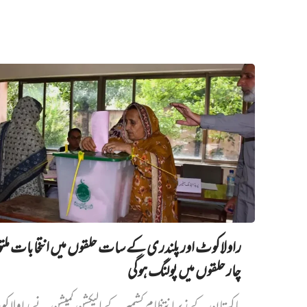
راولاکوٹ اور پلندری کے سات حلقوں میں انتخابات مل
چار حلقوں میں پولنگ ہوگی