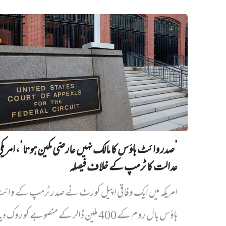
’صدر وائٹ ہاؤس کا مالک نہیں‌ عارضی مکین ہوتا‘، امریک
عدالت کا ٹرمپ کے خلاف فیصلہ
امریکہ میں ایک وفاقی اپیل کورٹ نے صدر ٹرمپ کے وائ
ہاؤس بال روم کے 400 ملین ڈالر کے منصوبے کو روک دیا...