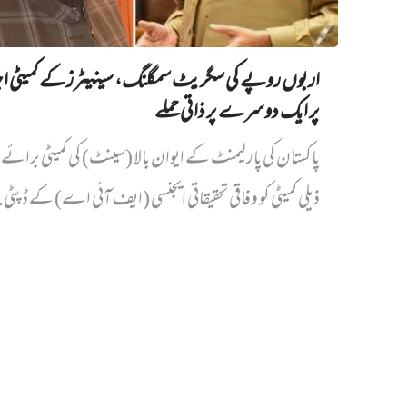
اربوں روپے کی سگریٹ سمگلنگ، سینیٹرز کے کمیٹی ا
پر ایک دوسرے پر ذاتی حملے
پاکستان کی پارلیمنٹ کے ایوان بالا (سینٹ) کی کمیٹی برائے د
ذیلی کمیٹی کو وفاقی تحقیقاتی ایجنسی (ایف آئی اے) کے ڈپٹی.