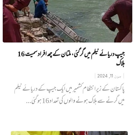
‎جیپ دریائے نیلم میں گر گئی، ملتان کے چھ افراد سمیت 16
ہلاک
جون 11, 2024
پاکستان کے زیرانتظام کشمیر میں ایک جیپ کے دریائے نیلم
میں گرنے سے ہلاک ہونے والوں کی تعداد 16 ہو گئی...