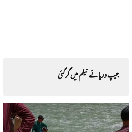
جیپ دریائے نیلم میں گر گئی