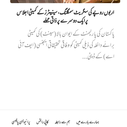
اربوں روپے کی سگریٹ سمگلنگ، سینیٹرز کے کمیٹی اجلاس
پر ایک دوسرے پر ذاتی حملے
پاکستان کی پارلیمنٹ کے ایوان بالا (سینٹ) کی کمیٹی
برائے داخلہ کی ذیلی کمیٹی کو وفاقی تحقیقاتی ایجنسی (ایف آئی
اے) کے ڈپٹی...
ہمارے بارے میں
ہم سے رابطہ
کاپی رائٹس
پرائیویسی پالیسی