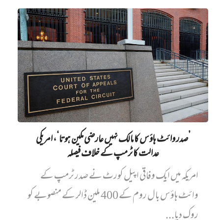
’صدر وائٹ ہاؤس کا مالک نہیں‌ عارضی مکین ہوتا‘، امریکی
عدالت کا ٹرمپ کے خلاف فیصلہ
امریکہ میں ایک وفاقی اپیل کورٹ نے صدر ٹرمپ کے
وائٹ ہاؤس بال روم کے 400 ملین ڈالر کے منصوبے کو
روک دیا...