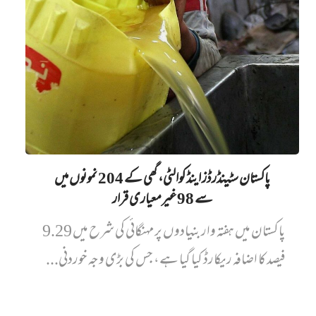
پاکستان سٹینڈرڈز اینڈ کوالٹی، گھی کے 204 نمونوں میں‌
سے 98 غیرمعیاری قرار
پاکستان میں ہفتہ وار بنیادوں پر مہنگائی کی شرح میں 9.29
فیصد کا اضافہ ریکارڈ کیا گیا ہے، جس کی بڑی وجہ خوردنی...