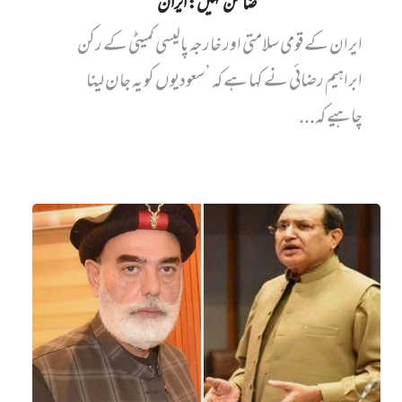
ضامن نہیں‌: ایران
ایران کے قومی سلامتی اور خارجہ پالیسی کمیٹی کے رکن
ابراہیم رضائی نے کہا ہے کہ ’سعودیوں کو یہ جان لینا
چاہیے کہ...