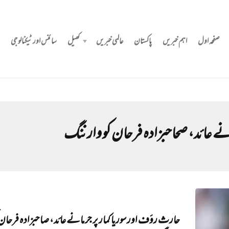
صفحہ اول
اہم خبریں
پاکستان
عالمی خبریں
کھیل
سائنس اور ٹیکنالوجی
نے عائد، صحاحبزادہ فرحان کو وارننگ
حارث رؤف اور سوریا کمار پر جرمانے عائد، صاحبزادہ فرحان 