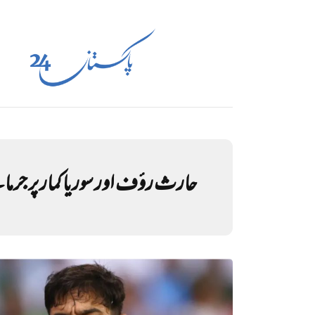
حارث رؤف اور سوریا کمار پر جرما