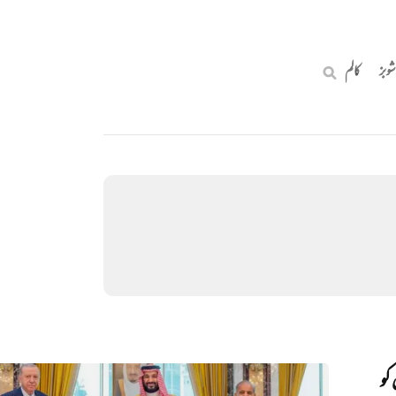
شوبز
کالم
کو