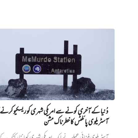
دُنیا کے آخری کونے سے امریکی شہری کو ریسکیو کرنے ک
آسٹریلوی پائلٹس کا خطرناک مشن