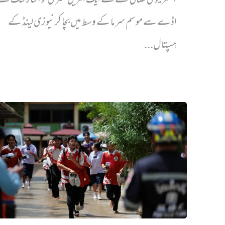
آسٹریلوی فضائی عملے نے ایک امریکی شہری کو انٹارکٹک ک
اڈے سے موسم سرما کے وسط میں بچا کر نیوزی لینڈ کے
ہسپتال...