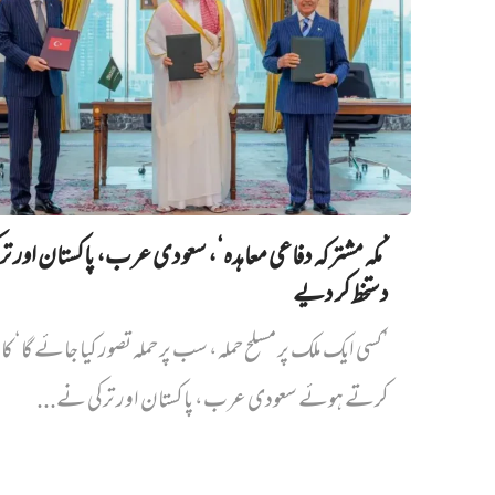
’مکہ مشترکہ دفاعی معاہدہ‘، سعودی عرب، پاکستان اور ت
دستخط کر دیے
’کسی ایک ملک پر مسلح حملہ، سب پر حملہ تصور کیا جائے گا‘ کا
کرتے ہوئے سعودی عرب، پاکستان اور ترکی نے...