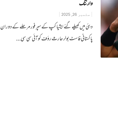
وارننگ
ستمبر 26, 2025
دبئی میں کھیلے گئے ایشیا کپ کے سپر فور مرحلے کے دوران
پاکستانی فاسٹ بولر حارث رؤف کو آئی سی سی...