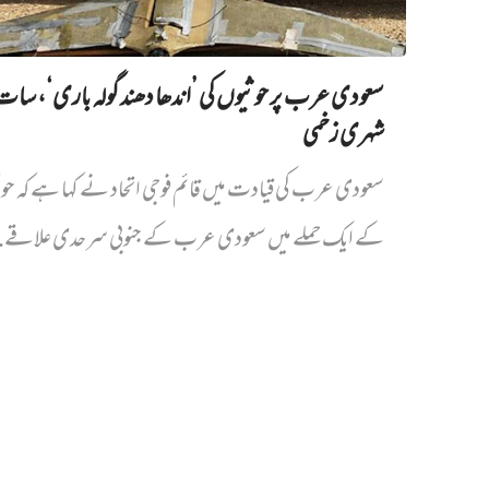
سعودی عرب پر حوثیوں کی ’اندھا دھند گولہ باری‘، سات
شہری زخمی
سعودی عرب کی قیادت میں قائم فوجی اتحاد نے کہا ہے کہ حو
کے ایک حملے میں سعودی عرب کے جنوبی سرحدی علاقے..