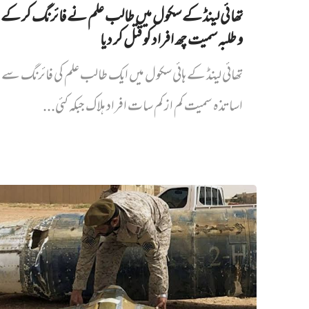
تھائی لینڈ کے سکول میں طالب علم نے فائرنگ کر کے 
و طلبہ سمیت چھ افراد کو قتل کر دیا
تھائی لینڈ کے ہائی سکول میں ایک طالب علم کی فائرنگ سے پ
اساتذہ سمیت کم از کم سات افراد ہلاک جبکہ کئی...