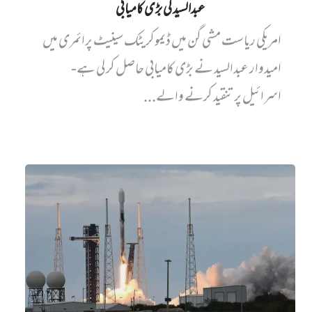
عبدالسید کی بڑی کامیابی
امریکی ریاست مشی گن میں ڈیموکریٹک سینیٹ پرائمری میں‌
امیدوار عبدالسید نے بڑی کامیابی حاصل کر لی ہے-
اسرائیل پر تنقید کرنے والے...