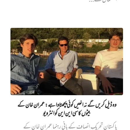
استعمال سے...
وہ ڈیل کریں گے نہ انھیں کوئی پچھتاوا ہے: عمران خان کے
بیٹوں کا سی این این کو انٹرویو
پاکستان تحریکِ انصاف کے بانی رہنما عمران خان کے