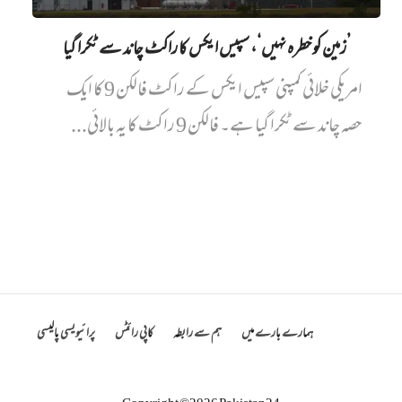
’زمین کو خطرہ نہیں‘، سپیس ایکس کا راکٹ چاند سے ٹکرا گیا
امریکی خلائی کمپنی سپیس ایکس کے راکٹ فالکن 9 کا ایک
حصہ چاند سے ٹکرا گیا ہے۔ فالکن 9 راکٹ کا یہ بالائی...
ہمارے بارے میں
ہم سے رابطہ
کاپی رائٹس
پرائیویسی پالیسی