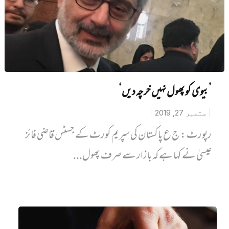
’بیوی کو پھول نہیں خرچہ دیں‘
ستمبر 27, 2019
رپورٹ : ج ع پاکستان کی سپریم کورٹ کے جسٹس قاضی فائز
عیسیٰ نے کہا ہے کہ بازار سے صرف پھول...