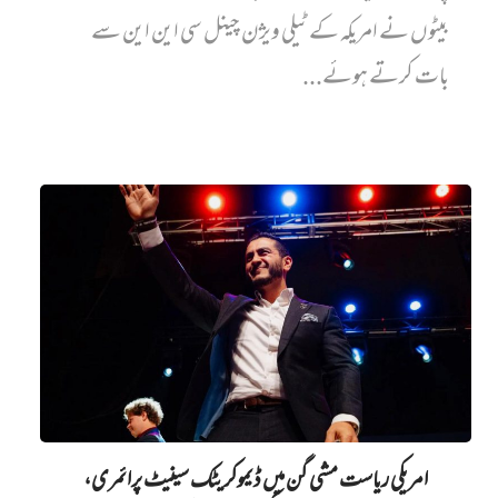
بیٹوں نے امریکہ کے ٹیلی ویژن چینل سی این این سے
بات کرتے ہوئے...
امریکی ریاست مشی گن میں ڈیموکریٹک سینیٹ پرائمری،