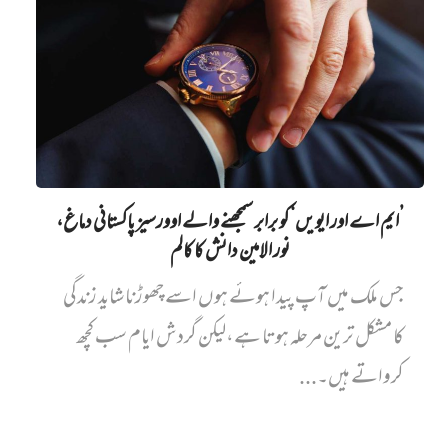
’ایم اے اور ایویں‌‘ کو برابر سمجھنے والے اوورسیز پاکستانی دماغ،
نور الامین دانش کا کالم
جس ملک میں آپ پیدا ہوئے ہوں اسے چھوڑنا شاید زندگی
کا مشکل ترین مرحلہ ہوتا ہے،لیکن گردش ایام سب کچھ
کرواتے ہیں۔...