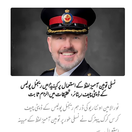
نسلی توہین آمیز لفظ کے استعمال پر کینیڈا میں ریجنل پولیس
کے ڈپٹی چیف ریٹائر، تحقیقات میں الزام ثابت
نورالامین اونٹاریو کی ڈرہم ریجنل پولیس کے ڈپٹی چیف
کرس کرک پیٹرک نے نسلی طور پر توہین آمیز لفظ کے مبینہ