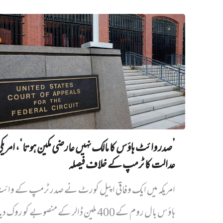
’صدر وائٹ ہاؤس کا مالک نہیں‌ عارضی مکین ہوتا‘، امریک
عدالت کا ٹرمپ کے خلاف فیصلہ
امریکہ میں ایک وفاقی اپیل کورٹ نے صدر ٹرمپ کے وائ
ہاؤس بال روم کے 400 ملین ڈالر کے منصوبے کو روک دیا...