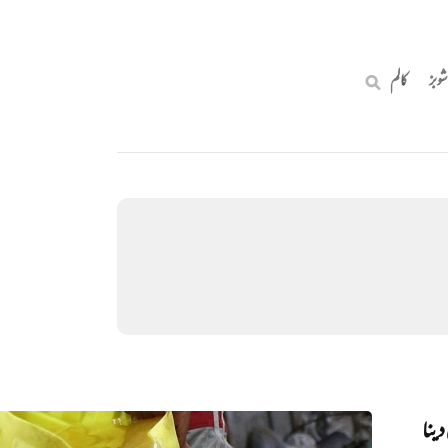
شوبز
کالم
دینا