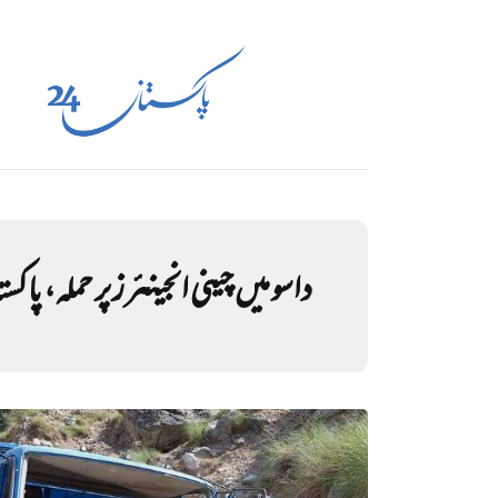
داسو میں چینی انجینئرز پر حملہ، پاکست