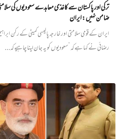
ترکی اور پاکستان سے کاغذی معاہدے سعودیوں کی سلام
ضامن نہیں‌: ایران
ایران کے قومی سلامتی اور خارجہ پالیسی کمیٹی کے رکن ابراہی
رضائی نے کہا ہے کہ ’سعودیوں کو یہ جان لینا چاہیے کہ...