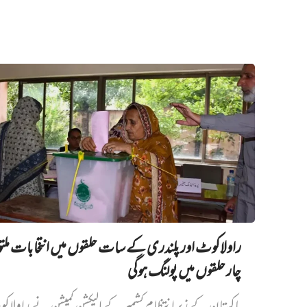
راولاکوٹ اور پلندری کے سات حلقوں میں انتخابات مل
چار حلقوں میں پولنگ ہوگی