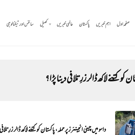
صفحہ اول
اہم خبریں
پاکستان
عالمی خبریں
کھیل
سائنس اور ٹیکنالوجی
ان کو کتنے لاکھ ڈالر زرِتلافی دینا پڑا؟
داسو میں چینی انجینئرز پر حملہ، پاکستان کو کتنے لاکھ ڈالر زرِتلافی 