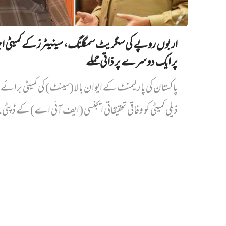
اربوں روپے کی سگریٹ سمگلنگ، سینیٹرز کے کمیٹی ا
پر ایک دوسرے پر ذاتی حملے
پاکستان کی پارلیمنٹ کے ایوان بالا (سینٹ) کی کمیٹی برائے د
ذیلی کمیٹی کو وفاقی تحقیقاتی ایجنسی (ایف آئی اے) کے ڈپٹی.