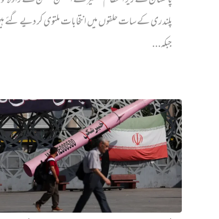
پاکستان کے زیر انتظام کشمیر کے الیکشن کمیشن نے راولاک
پلندری کے سات حلقوں میں انتخابات ملتوی کر دیے گئے ہ
جبکہ...