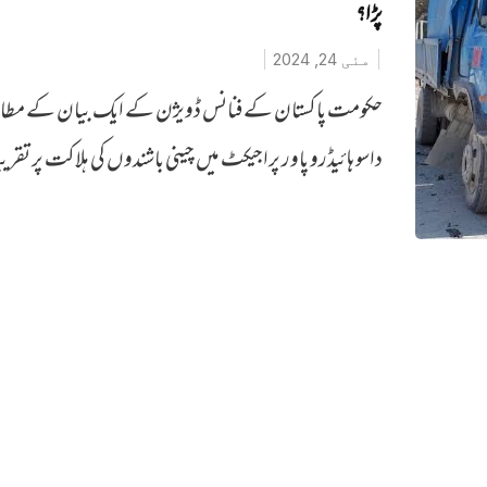
پڑا؟
مئی 24, 2024
حکومت پاکستان کے فنانس ڈویژن کے ایک بیان کے مطا
داسو ہائیڈرو پاور پراجیکٹ میں چینی باشندوں کی ہلاکت پر تقریب