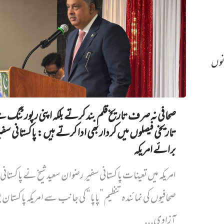
نوں
صحافی نہ صرف تاریخ قلم بند کرتے بلکہ اپنی رپورٹنگ 
تاریخی فیصلوں میں کردار بھی ادا کرتے ہیں: پاکستانی سفی
برائے امریکہ
امریکہ میں تعینات پاکستانی سفیر رضوان سعید شیخ نے پاکستانی 
صحافیوں کی نمائندہ تنظیم ”پاپا“ کی جانب سے امریکہ پاکستان 
آزادی...