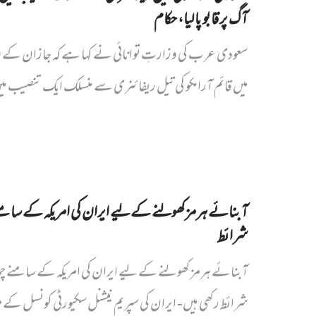
آگ پر قابو پا لیا، حکام
سعودی عرب کی وزارتِ توانائی نے کہا ہے کہ جازان کے 
میں قائم آرامکو کی تیل ریفائنری سے منسلک ایک تنصیب می
آبنائے ہرمز کھولنے کے لیے ایران کی امریکہ کے سامن
شرائط
آبنائے ہرمز کھولنے کے لیے ایران کی امریکہ کے سامنے چ
شرائط رکھی ہیں- ایران کی سپریم نیشنل سکیورٹی کونسل کے 