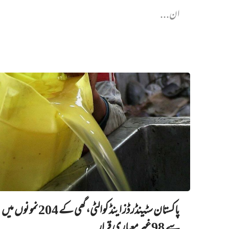
ان...
پاکستان سٹینڈرڈز اینڈ کوالٹی، گھی کے 204 نمونوں میں‌
سے 98 غیرمعیاری قرار