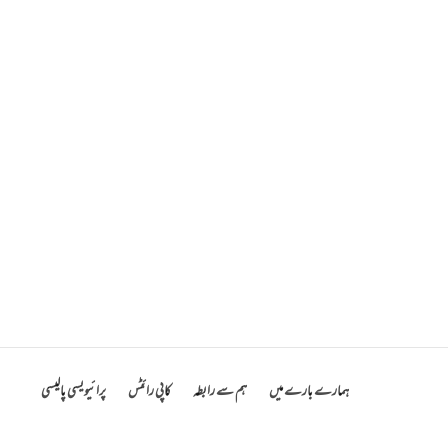
ہمارے بارے میں
ہم سے رابطہ
کاپی رائٹس
پرائیویسی پالیسی