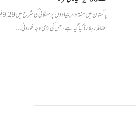
پاکستان میں ہ
اضافہ ریکارڈ کیا گیا ہے، جس کی بڑی وجہ خوردنی...