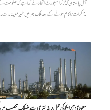
آل پاکستان گڈز ٹرانسپورٹ اتحاد نے کہا ہے کہ حکومت ک
مذاکرات ناکام ہونے کے بعد ملک بھر میں غیر معینہ مدت..
سعودی آرامکو کی تیل ریفائنری سے منسلک تنصیب میں‌ ل