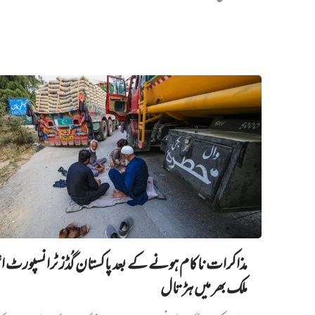
مذاکرات ناکام ہونے کے بعد پاکستان گُڈز ٹرانسپورٹ اتح
ملک بھر میں ہڑتال