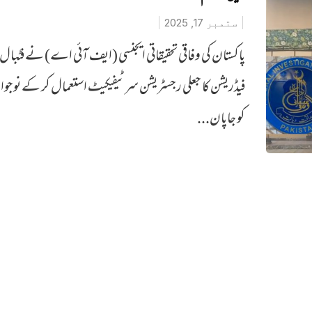
ستمبر 17, 2025
پاکستان کی وفاقی تحقیقاتی ایجنسی (ایف آئی اے) نے فٹبال
فیڈریشن کا جعلی رجسٹریشن سرٹیفیکیٹ استعمال کر کے نوجوا
کو جاپان...