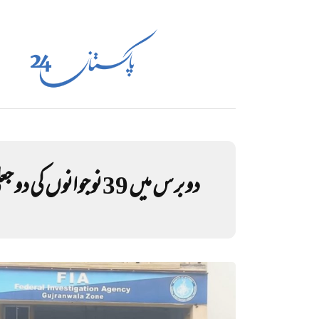
دو برس میں 39 نوجوانوں کی دو جعلی فٹبال ٹیمیں جاپان بھجوا دیں، ملزم گرفتار