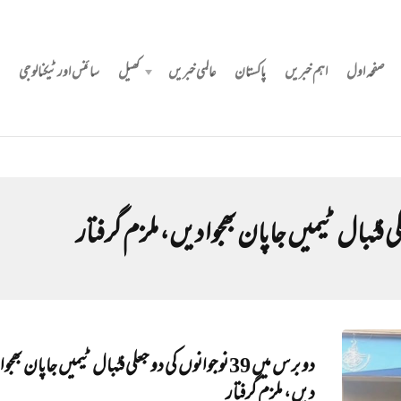
صفحہ اول
اہم خبریں
پاکستان
عالمی خبریں
کھیل
سائنس اور ٹیکنالوجی
دو برس میں 39 نوجوانوں کی دو جعلی فٹبال ٹیمیں جاپان بھجوا
دیں، ملزم گرفتار