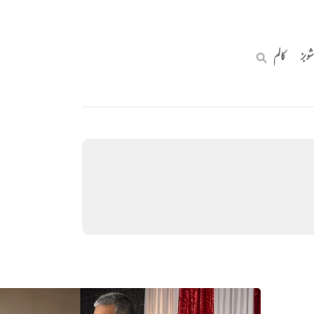
شوبز
کالم