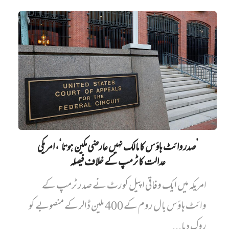
’صدر وائٹ ہاؤس کا مالک نہیں‌ عارضی مکین ہوتا‘، امریکی
عدالت کا ٹرمپ کے خلاف فیصلہ
امریکہ میں ایک وفاقی اپیل کورٹ نے صدر ٹرمپ کے
وائٹ ہاؤس بال روم کے 400 ملین ڈالر کے منصوبے کو
روک دیا...