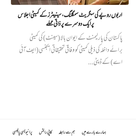
اربوں روپے کی سگریٹ سمگلنگ، سینیٹرز کے کمیٹی اجلاس
پر ایک دوسرے پر ذاتی حملے
پاکستان کی پارلیمنٹ کے ایوان بالا (سینٹ) کی کمیٹی
برائے داخلہ کی ذیلی کمیٹی کو وفاقی تحقیقاتی ایجنسی (ایف آئی
اے) کے ڈپٹی...
ہمارے بارے میں
ہم سے رابطہ
کاپی رائٹس
پرائیویسی پالیسی