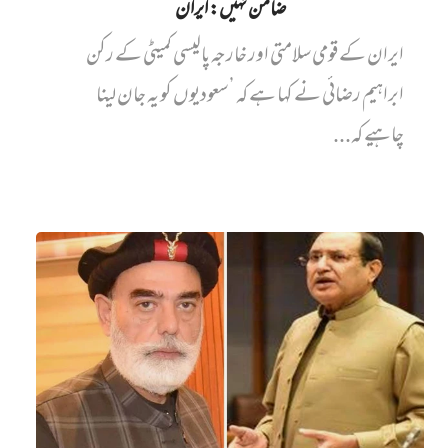
ضامن نہیں‌: ایران
ایران کے قومی سلامتی اور خارجہ پالیسی کمیٹی کے رکن
ابراہیم رضائی نے کہا ہے کہ ’سعودیوں کو یہ جان لینا
چاہیے کہ...