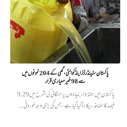
پاکستان سٹینڈرڈز اینڈ کوالٹی، گھی کے 204 نمونوں میں‌
سے 98 غیرمعیاری قرار
پاکستان میں ہفتہ وار بنیادوں پر مہنگائی کی شرح میں 9.29
فیصد کا اضافہ ریکارڈ کیا گیا ہے، جس کی بڑی وجہ خوردنی...