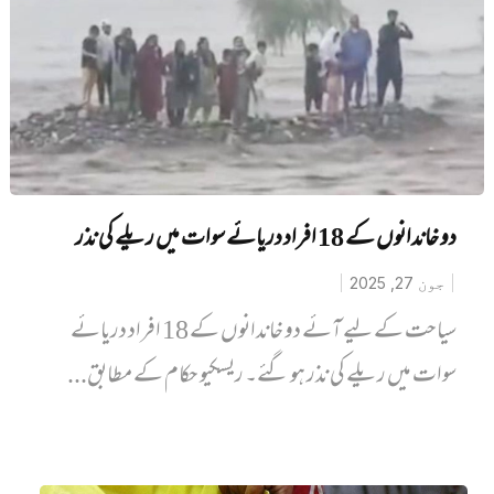
دو خاندانوں کے 18 افراد دریائے سوات میں ریلے کی نذر
جون 27, 2025
سیاحت کے لیے آئے دو خاندانوں کے 18 افراد دریائے
سوات میں ریلے کی نذر ہو گئے۔ ریسکیو حکام کے مطابق...