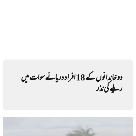
دو خاندانوں کے 18 افراد دریائے سوات میں
ریلے کی نذر