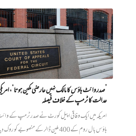
’صدر وائٹ ہاؤس کا مالک نہیں‌ عارضی مکین ہوتا‘، امریک
عدالت کا ٹرمپ کے خلاف فیصلہ
امریکہ میں ایک وفاقی اپیل کورٹ نے صدر ٹرمپ کے وائ
ہاؤس بال روم کے 400 ملین ڈالر کے منصوبے کو روک دیا...