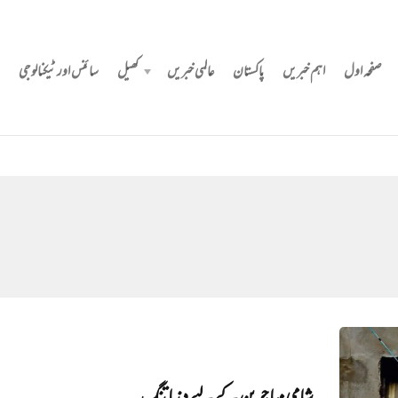
صفحہ اول
اہم خبریں
پاکستان
عالمی خبریں
کھیل
سائنس اور ٹیکنالوجی