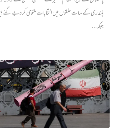
پاکستان کے زیر انتظام کشمیر کے الیکشن کمیشن نے راولاک
پلندری کے سات حلقوں میں انتخابات ملتوی کر دیے گئے ہ
جبکہ...