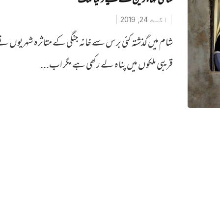
شامی مہاجرین کے لیے دنیا تنگ
اگست 24, 2019
شام میں گذشتہ کئی برس سے خانہ جنگی کے متاثرہ شہریوں ن
قریبی ملکوں میں پناہ لے رکھی ہے مگر اب...