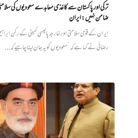
ترکی اور پاکستان سے کاغذی معاہدے سعودیوں کی سلام
ضامن نہیں‌: ایران
ایران کے قومی سلامتی اور خارجہ پالیسی کمیٹی کے رکن ابراہی
رضائی نے کہا ہے کہ ’سعودیوں کو یہ جان لینا چاہیے کہ...