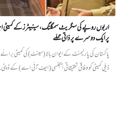
اربوں روپے کی سگریٹ سمگلنگ، سینیٹرز کے کمیٹی ا
پر ایک دوسرے پر ذاتی حملے
پاکستان کی پارلیمنٹ کے ایوان بالا (سینٹ) کی کمیٹی برائے د
ذیلی کمیٹی کو وفاقی تحقیقاتی ایجنسی (ایف آئی اے) کے ڈپٹی.