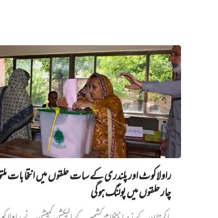
راولاکوٹ اور پلندری کے سات حلقوں میں انتخابات مل
چار حلقوں میں پولنگ ہوگی