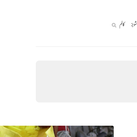
شوبز
کالم