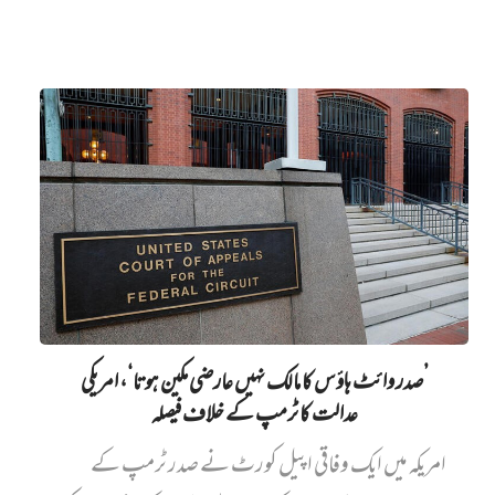
’صدر وائٹ ہاؤس کا مالک نہیں‌ عارضی مکین ہوتا‘، امریکی
عدالت کا ٹرمپ کے خلاف فیصلہ
امریکہ میں ایک وفاقی اپیل کورٹ نے صدر ٹرمپ کے