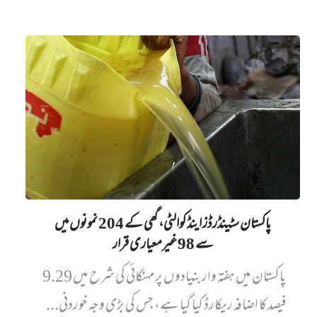
PAGINATION
پاکستان سٹینڈرڈز اینڈ کوالٹی، گھی کے 204 نمونوں میں‌
سے 98 غیرمعیاری قرار
پاکستان میں ہفتہ وار بنیادوں پر مہنگائی کی شرح میں 9.29
فیصد کا اضافہ ریکارڈ کیا گیا ہے، جس کی بڑی وجہ خوردنی...