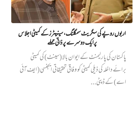
اربوں روپے کی سگریٹ سمگلنگ، سینیٹرز کے کمیٹی اجلاس
پر ایک دوسرے پر ذاتی حملے
پاکستان کی پارلیمنٹ کے ایوان بالا (سینٹ) کی کمیٹی
برائے داخلہ کی ذیلی کمیٹی کو وفاقی تحقیقاتی ایجنسی (ایف آئی
اے) کے ڈپٹی...