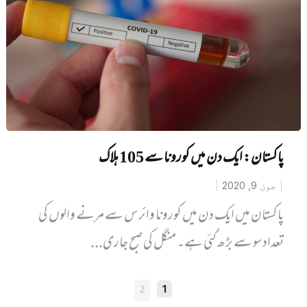
پاکستان: ایک دن میں کورونا سے 105 ہلاک
جون 9, 2020
پاکستان میں ایک دن میں کورونا وائرس سے مرنے والوں کی
تعداد سو سے بڑھ گئی ہے۔ منگل کی صبح جاری...
POSTS
2
1