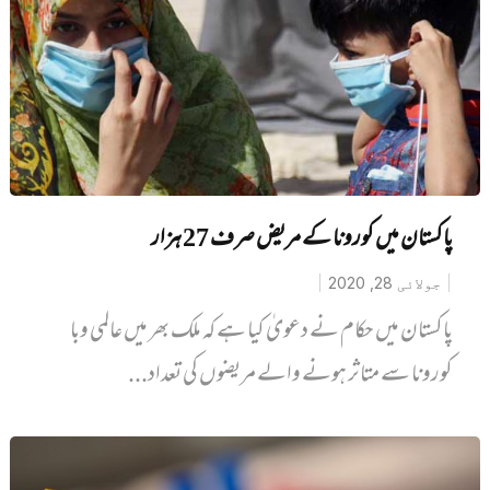
پاکستان میں کورونا کے مریض صرف 27 ہزار
جولائی 28, 2020
پاکستان میں حکام نے دعویٰ کیا ہے کہ ملک بھر میں عالمی وبا
کورونا سے متاثر ہونے والے مریضوں کی تعداد...