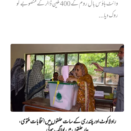
وائٹ ہاؤس بال روم کے 400 ملین ڈالر کے منصوبے کو
روک دیا...
راولاکوٹ اور پلندری کے سات حلقوں میں انتخابات ملتوی،
چار حلقوں میں پولنگ ہوگی