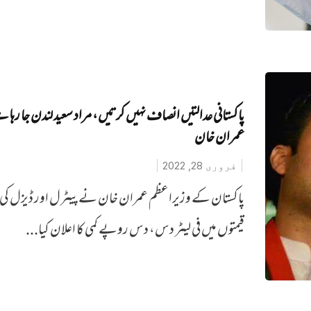
پاکستانی عدالتیں انصاف نہیں کرتیں، مراد سعید لندن جا رہا
عمران خان
فروری 28, 2022
پاکستان کے وزیراعظم عمران خان نے پیٹرل اور ڈیزل کی
قیمتوں میں فی لیٹر دس، دس روپے کمی کا اعلان کیا...