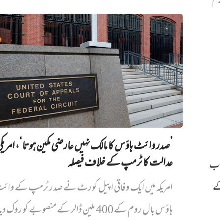
دم
’صدر وائٹ ہاؤس کا مالک نہیں‌ عارضی مکین ہوتا‘، امریک
عدالت کا ٹرمپ کے خلاف فیصلہ
طاب
کے
امریکہ میں ایک وفاقی اپیل کورٹ نے صدر ٹرمپ کے وائ
ہاؤس بال روم کے 400 ملین ڈالر کے منصوبے کو روک دیا...