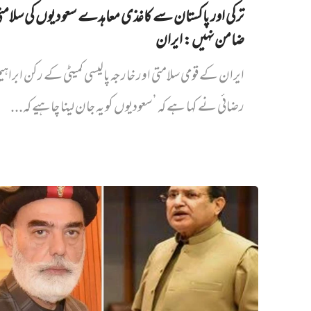
ترکی اور پاکستان سے کاغذی معاہدے سعودیوں کی سلام
ضامن نہیں‌: ایران
ایران کے قومی سلامتی اور خارجہ پالیسی کمیٹی کے رکن ابراہی
رضائی نے کہا ہے کہ ’سعودیوں کو یہ جان لینا چاہیے کہ...