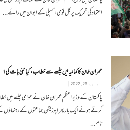
پاکستان میًں وزیراعظم عمران خان کے خلاف اپوزیشن کی ع
اعتماد کی تحریک پر کل قومی اسمبلی کے ایوان میں رائے...
عمران خان کا کمالیہ میں جلسے سے خطاب، کیا نئی بات کی؟
مارچ 26, 2022
پاکستان کے وزیراعظم عمران خان نے عوامی جلسے میں خ
کرتے ہوئے ایک بار پھر اپوزیشن جماعتوں کے رہنماؤں 
نام...