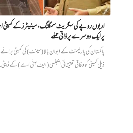
اربوں روپے کی سگریٹ سمگلنگ، سینیٹرز کے کمیٹی ا
پر ایک دوسرے پر ذاتی حملے
پاکستان کی پارلیمنٹ کے ایوان بالا (سینٹ) کی کمیٹی برائے د
ذیلی کمیٹی کو وفاقی تحقیقاتی ایجنسی (ایف آئی اے) کے ڈپٹی.