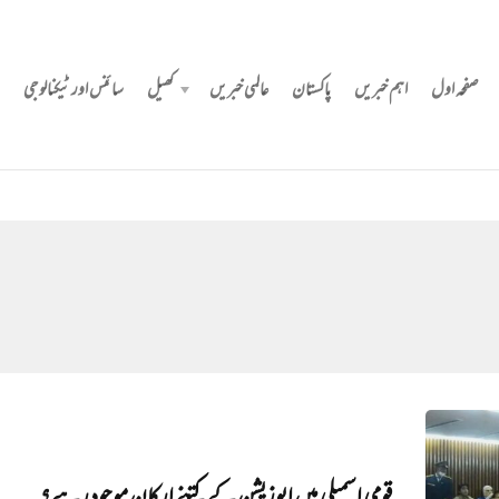
صفحہ اول
اہم خبریں
پاکستان
عالمی خبریں
کھیل
سائنس اور ٹیکنالوجی