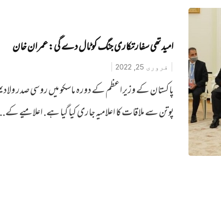
امید تھی سفارتکاری جنگ کو ٹال دے گی: عمران خان
فروری 25, 2022
پاکستان کے وزیراعظم کے دورہ ماسکو میں روسی صدر ولادیم
پوتن سے ملاقات کا اعلامیہ جاری کیا گیا ہے. اعلامیے کے..