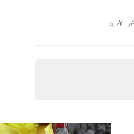
شوبز
کالم