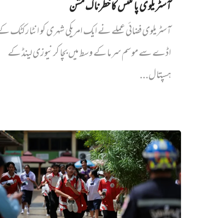
آسٹریلوی پائلٹس کا خطرناک مشن
آسٹریلوی فضائی عملے نے ایک امریکی شہری کو انٹارکٹک ک
اڈے سے موسم سرما کے وسط میں بچا کر نیوزی لینڈ کے
ہسپتال...