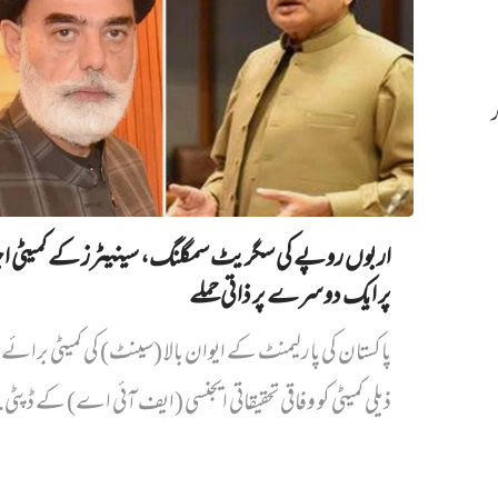
اربوں روپے کی سگریٹ سمگلنگ، سینیٹرز کے کمیٹی ا
پر ایک دوسرے پر ذاتی حملے
پاکستان کی پارلیمنٹ کے ایوان بالا (سینٹ) کی کمیٹی برائے د
ذیلی کمیٹی کو وفاقی تحقیقاتی ایجنسی (ایف آئی اے) کے ڈپٹی.