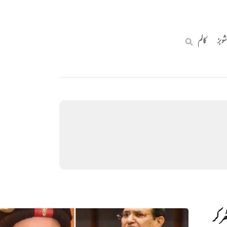
شوبز
کالم
ر کر