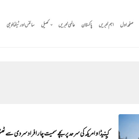
صفحہ اول
اہم خبریں
پاکستان
عالمی خبریں
کھیل
سائنس اور ٹیکنالوجی
کینیڈا و امریکہ کی سرحد پر بچے سمیت چار افراد سردی سے ٹھٹھ