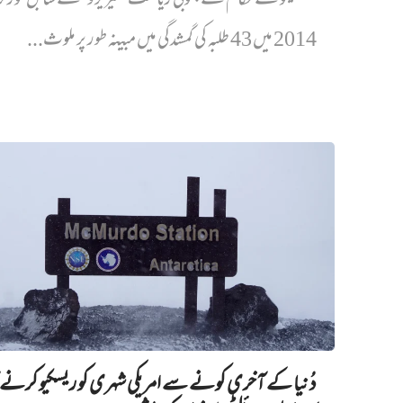
میکسیکو کے حکام نے جنوبی ریاست ’گیریرو‘ کے سابق گورنر ک
2014 میں 43 طلبہ کی گمشدگی میں مبینہ طور پر ملوث...
دُنیا کے آخری کونے سے امریکی شہری کو ریسکیو کرنے ک