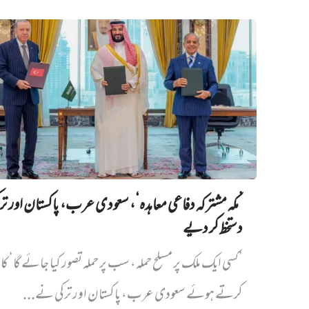
’مکہ مشترکہ دفاعی معاہدہ‘، سعودی عرب، پاکستان اور ت
دستخط کر دیے
’کسی ایک ملک پر مسلح حملہ، سب پر حملہ تصور کیا جائے گا‘ کا
کرتے ہوئے سعودی عرب، پاکستان اور ترکی نے...