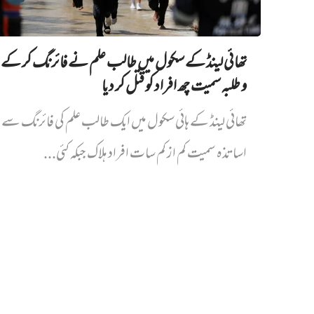
تھائی لینڈ کے سکول میں طالب علم نے فائرنگ کر کے 
و طلبہ سمیت چھ افراد کو قتل کر دیا
تھائی لینڈ کے ہائی سکول میں ایک طالب علم کی فائرنگ سے پ
اساتذہ سمیت کم از کم سات افراد ہلاک جبکہ کئی...