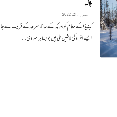
ہلاک
جنوری 21, 2022
کینیڈا کے حکام کو امریکہ کے ساتھ سرحد کے قریب سے چار
ایسے افراد کی لاشیں ملی ہیں جو بظاہر سردی...