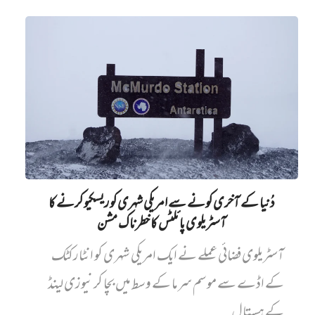
دُنیا کے آخری کونے سے امریکی شہری کو ریسکیو کرنے کا
آسٹریلوی پائلٹس کا خطرناک مشن
آسٹریلوی فضائی عملے نے ایک امریکی شہری کو انٹارکٹک
کے اڈے سے موسم سرما کے وسط میں بچا کر نیوزی لینڈ
کے ہسپتال...