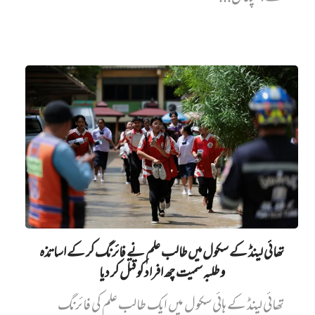
تھائی لینڈ کے سکول میں طالب علم نے فائرنگ کر کے اساتذہ
و طلبہ سمیت چھ افراد کو قتل کر دیا
تھائی لینڈ کے ہائی سکول میں ایک طالب علم کی فائرنگ