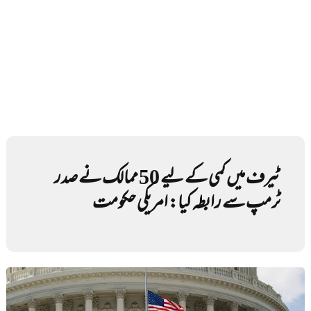
ٹیرف میں کمی کے لیے 50 ممالک نے صدر
ٹرمپ سے رابطہ کیا: امریکی حکومت