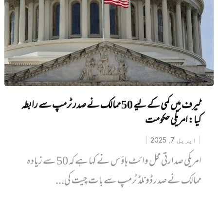
ٹیرف میں کمی کے لیے 50 ممالک نے صدر ٹرمپ سے رابطہ
کیا: امریکی حکومت
اپریل 7, 2025
امریکی صدارتی محل وائٹ ہاؤس نے کہا ہے کہ 50 سے زیادہ
ممالک نے صدر ڈونلڈ ٹرمپ سے بات چیت کی...