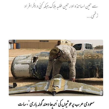
سے تین اساتذہ اور تین طلبہ ہلاک جبکہ کئی دیگر افراد
زخمی...
سعودی عرب پر حوثیوں کی ’اندھا دھند گولہ باری‘، سات