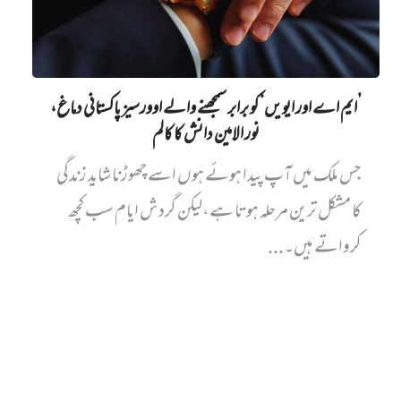
’ایم اے اور ایویں‌‘ کو برابر سمجھنے والے اوورسیز پاکستانی دماغ،
نور الامین دانش کا کالم
جس ملک میں آپ پیدا ہوئے ہوں اسے چھوڑنا شاید زندگی
کا مشکل ترین مرحلہ ہوتا ہے،لیکن گردش ایام سب کچھ
کرواتے ہیں۔...