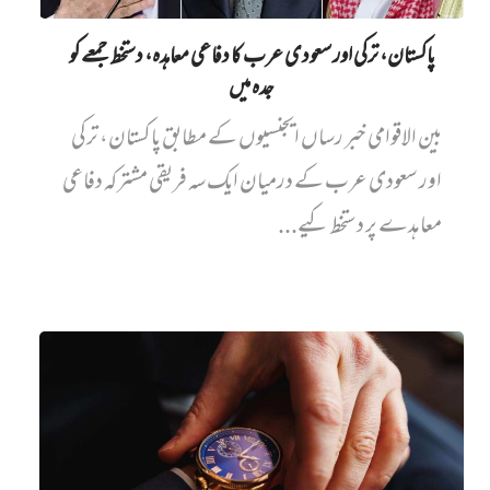
پاکستان، ترکی اور سعودی عرب کا دفاعی معاہدہ، دستخط جمعے کو
جدہ میں
بین الاقوامی خبر رساں ایجنسیوں کے مطابق پاکستان، ترکی
اور سعودی عرب کے درمیان ایک سہ فریقی مشترکہ دفاعی
معاہدے پر دستخط کیے...