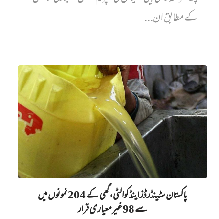
کے مطابق ان...
پاکستان سٹینڈرڈز اینڈ کوالٹی، گھی کے 204 نمونوں میں‌
سے 98 غیرمعیاری قرار