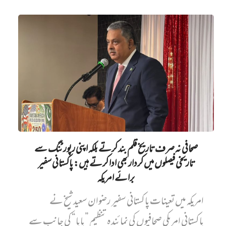
صحافی نہ صرف تاریخ قلم بند کرتے بلکہ اپنی رپورٹنگ سے
تاریخی فیصلوں میں کردار بھی ادا کرتے ہیں: پاکستانی سفیر
برائے امریکہ
امریکہ میں تعینات پاکستانی سفیر رضوان سعید شیخ نے
پاکستانی امریکی صحافیوں کی نمائندہ تنظیم ”پاپا“ کی جانب سے