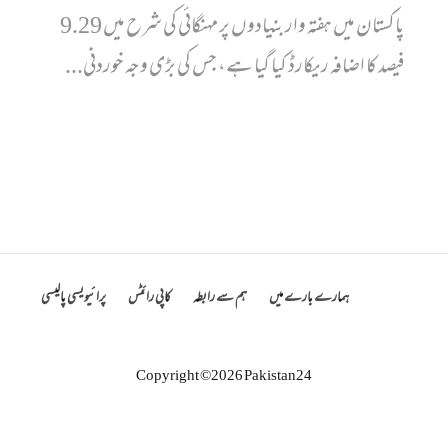
پاکستان میں ہفتہ وار بنیادوں پر مہنگائی کی شرح میں 9.29
فیصد کا اضافہ ریکارڈ کیا گیا ہے، جس کی بڑی وجہ خوردنی...
ہمارے بارے میں
ہم سے رابطہ
کاپی رائٹس
پرائیویسی پالیسی
Copyright ©2026 Pakistan24