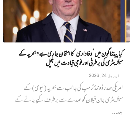
کیا پینٹاگون میں ‘وفاداری’ کا امتحان جاری ہے؟ بحریہ کے
سیکریٹری کی برطرفی اور فوجی قیادت میں ہلچل
اپریل 24, 2026
امریکی صدر ڈونلڈ ٹرمپ کی جانب سے بحریہ (نیوی) کے
سیکریٹری جان فیلان کو عہدے سے برطرف کیے جانے کے
بعد...