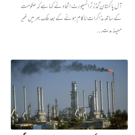
آل پاکستان گڈز ٹرانسپورٹ اتحاد نے کہا ہے کہ حکومت
کے ساتھ مذاکرات ناکام ہونے کے بعد ملک بھر میں غیر
معینہ مدت...