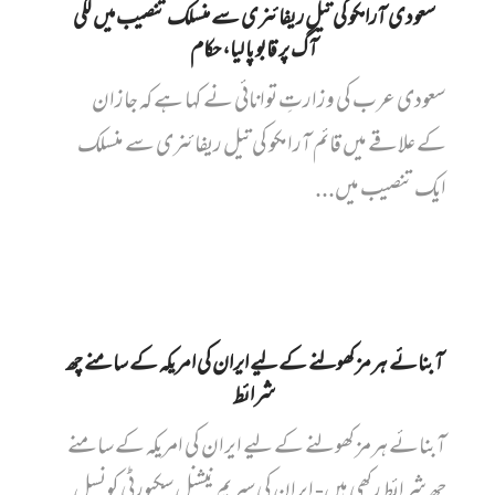
سعودی آرامکو کی تیل ریفائنری سے منسلک تنصیب میں‌ لگی
آگ پر قابو پا لیا، حکام
سعودی عرب کی وزارتِ توانائی نے کہا ہے کہ جازان
کے علاقے میں قائم آرامکو کی تیل ریفائنری سے منسلک
ایک تنصیب میں...
آبنائے ہرمز کھولنے کے لیے ایران کی امریکہ کے سامنے چھ
شرائط
آبنائے ہرمز کھولنے کے لیے ایران کی امریکہ کے سامنے
چھ شرائط رکھی ہیں- ایران کی سپریم نیشنل سکیورٹی کونسل