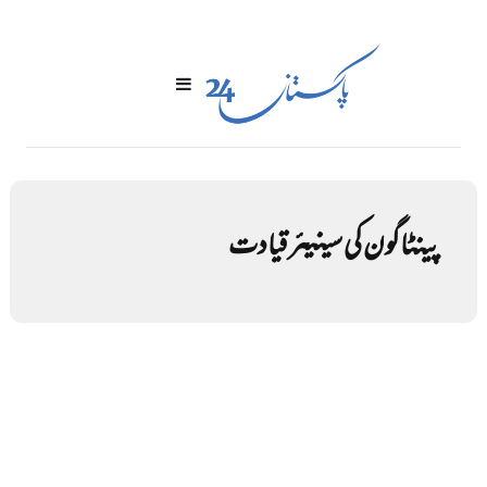
پینٹاگون کی سینیئر قیادت