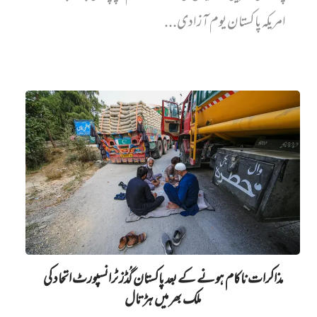
امریکہ پاکستان یوم آزادی...
مذاکرات ناکام ہونے کے بعد پاکستان گُڈز ٹرانسپورٹ اتحاد کی
ملک بھر میں ہڑتال