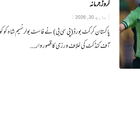
کروڑ جرمانہ
مارچ 30, 2026
‎پاکستان کرکٹ بورڈ (پی سی بی) نے فاسٹ بولر نسیم شاہ کو کو
آف کنڈکٹ کی خلاف ورزی کا قصور وار...