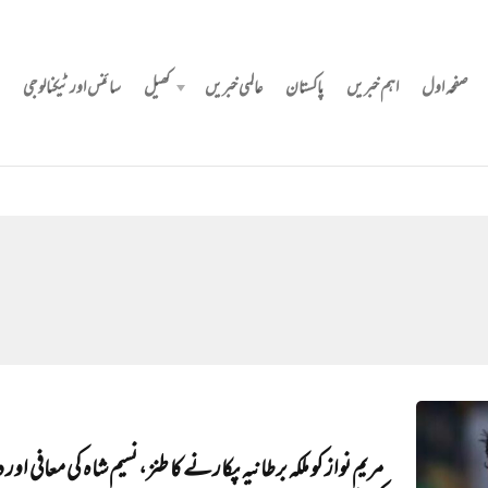
صفحہ اول
اہم خبریں
پاکستان
عالمی خبریں
کھیل
سائنس اور ٹیکنالوجی
مریم نواز کو ملکہ برطانیہ پکارنے کا طنز، نسیم شاہ کی معافی اور 