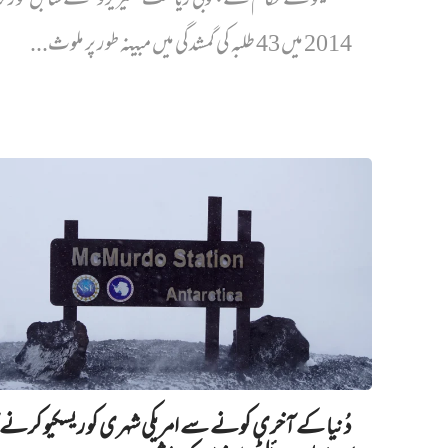
میکسیکو کے حکام نے جنوبی ریاست ’گیریرو‘ کے سابق گورنر ک
2014 میں 43 طلبہ کی گمشدگی میں مبینہ طور پر ملوث...
دُنیا کے آخری کونے سے امریکی شہری کو ریسکیو کرنے ک