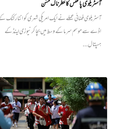
آسٹریلوی پائلٹس کا خطرناک مشن
آسٹریلوی فضائی عملے نے ایک امریکی شہری کو انٹارکٹک ک
اڈے سے موسم سرما کے وسط میں بچا کر نیوزی لینڈ کے
ہسپتال...