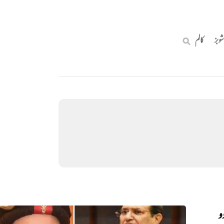
شوبز
کالم
دو