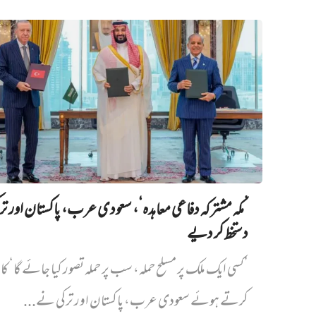
’مکہ مشترکہ دفاعی معاہدہ‘، سعودی عرب، پاکستان اور ت
دستخط کر دیے
’کسی ایک ملک پر مسلح حملہ، سب پر حملہ تصور کیا جائے گا‘ کا
کرتے ہوئے سعودی عرب، پاکستان اور ترکی نے...