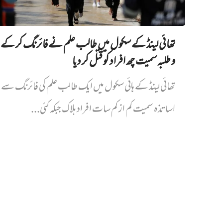
تھائی لینڈ کے سکول میں طالب علم نے فائرنگ کر کے 
و طلبہ سمیت چھ افراد کو قتل کر دیا
تھائی لینڈ کے ہائی سکول میں ایک طالب علم کی فائرنگ سے پ
اساتذہ سمیت کم از کم سات افراد ہلاک جبکہ کئی...