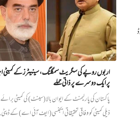
ڈ
اربوں روپے کی سگریٹ سمگلنگ، سینیٹرز کے کمیٹی ا
پر ایک دوسرے پر ذاتی حملے
پاکستان کی پارلیمنٹ کے ایوان بالا (سینٹ) کی کمیٹی برائے د
ذیلی کمیٹی کو وفاقی تحقیقاتی ایجنسی (ایف آئی اے) کے ڈپٹی.