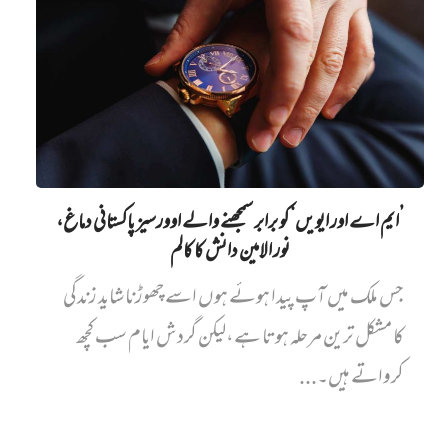
’ایم اے اور ایویں‌‘ کو برابر سمجھنے والے اوورسیز پاکستانی دماغ،
نور الامین دانش کا کالم
جس ملک میں آپ پیدا ہوئے ہوں اسے چھوڑنا شاید زندگی
کا مشکل ترین مرحلہ ہوتا ہے،لیکن گردش ایام سب کچھ
کرواتے ہیں۔...