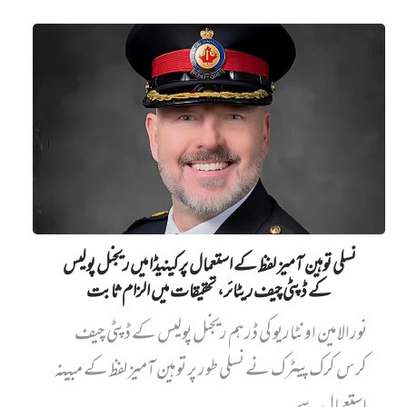
نسلی توہین آمیز لفظ کے استعمال پر کینیڈا میں ریجنل پولیس
کے ڈپٹی چیف ریٹائر، تحقیقات میں الزام ثابت
نورالامین اونٹاریو کی ڈرہم ریجنل پولیس کے ڈپٹی چیف
کرس کرک پیٹرک نے نسلی طور پر توہین آمیز لفظ کے مبینہ