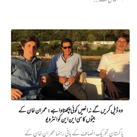
استعمال سے...
وہ ڈیل کریں گے نہ انھیں کوئی پچھتاوا ہے: عمران خان کے
بیٹوں کا سی این این کو انٹرویو
پاکستان تحریکِ انصاف کے بانی رہنما عمران خان کے