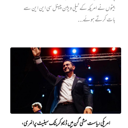
بیٹوں نے امریکہ کے ٹیلی ویژن چینل سی این این سے
بات کرتے ہوئے...
امریکی ریاست مشی گن میں ڈیموکریٹک سینیٹ پرائمری،