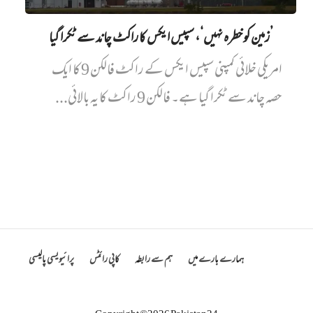
’زمین کو خطرہ نہیں‘، سپیس ایکس کا راکٹ چاند سے ٹکرا گیا
امریکی خلائی کمپنی سپیس ایکس کے راکٹ فالکن 9 کا ایک
حصہ چاند سے ٹکرا گیا ہے۔ فالکن 9 راکٹ کا یہ بالائی...
ہمارے بارے میں
ہم سے رابطہ
کاپی رائٹس
پرائیویسی پالیسی