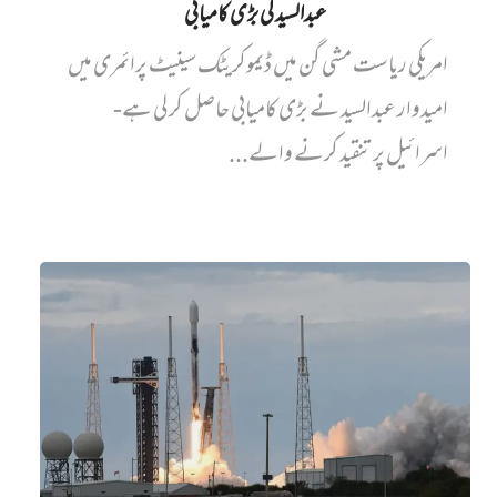
عبدالسید کی بڑی کامیابی
امریکی ریاست مشی گن میں ڈیموکریٹک سینیٹ پرائمری میں‌
امیدوار عبدالسید نے بڑی کامیابی حاصل کر لی ہے-
اسرائیل پر تنقید کرنے والے...