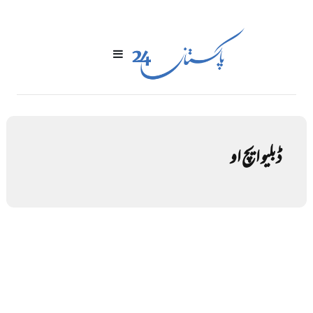
ڈبلیو ایچ او