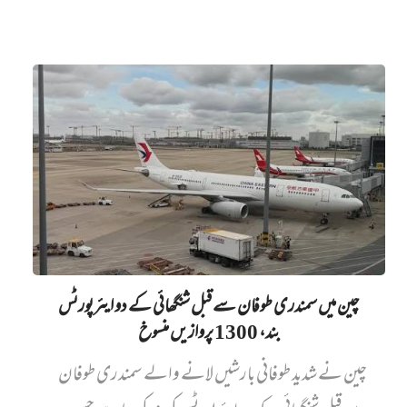
چین میں‌ سمندری طوفان سے قبل شنگھائی کے دو ایئرپورٹس
بند، 1300 پروازیں‌ منسوخ
چین نے شدید طوفانی بارشیں لانے والے سمندری طوفان