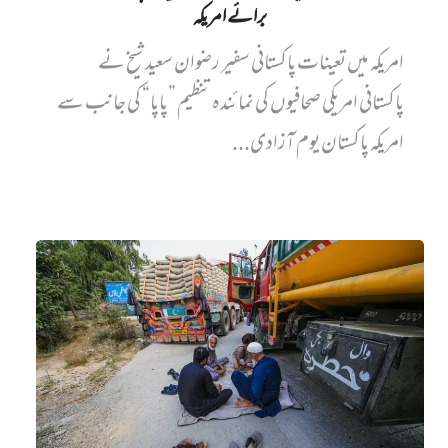
برائے امریکہ
امریکہ میں تعینات پاکستانی سفیر رضوان سعید شیخ نے
پاکستانی امریکی صحافیوں کی نمائندہ تنظیم ”پاپا“ کی جانب سے
امریکہ پاکستان یوم آزادی...