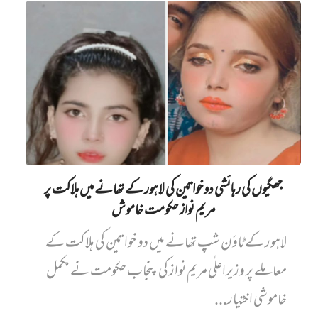
جھگیوں کی رہائشی دو خواتین کی لاہور کے تھانے میں‌ ہلاکت پر
مریم نواز حکومت خاموش
لاہور کے ٹاؤن شپ تھانے میں دو خواتین کی ہلاکت کے
معاملے پر وزیراعلٰی مریم نواز کی پنجاب حکومت نے مکمل
خاموشی اختیار...