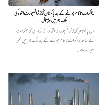
مذاکرات ناکام ہونے کے بعد پاکستان گُڈز ٹرانسپورٹ اتحاد کی
ملک بھر میں ہڑتال
آل پاکستان گڈز ٹرانسپورٹ اتحاد نے کہا ہے کہ حکومت
کے ساتھ مذاکرات ناکام ہونے کے بعد ملک بھر میں غیر
معینہ مدت...