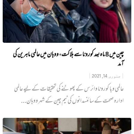
چین میں 8 ماہ بعد کورونا سے ہلاکت، ووہان میں عالمی ماہرین کی
آمد
جنوری 14, 2021
عالمی وبا کورونا وائرس کے پھوٹنے کی تحقیقات کے لیے عالمی
ادارہ صحت کے سائنسدانوں کی ٹیم چین کے شہر ووہان...