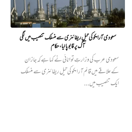
سعودی آرامکو کی تیل ریفائنری سے منسلک تنصیب میں‌ لگی
آگ پر قابو پا لیا، حکام
سعودی عرب کی وزارتِ توانائی نے کہا ہے کہ جازان
کے علاقے میں قائم آرامکو کی تیل ریفائنری سے منسلک
ایک تنصیب میں...