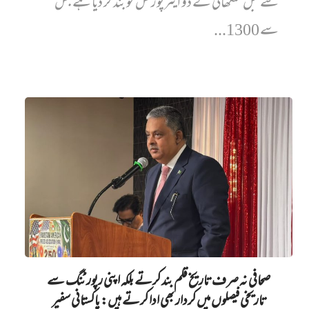
سے قبل شنگھائی کے دو ایئرپورٹس کو بند کر دیا ہے جس
سے 1300...
صحافی نہ صرف تاریخ قلم بند کرتے بلکہ اپنی رپورٹنگ سے
تاریخی فیصلوں میں کردار بھی ادا کرتے ہیں: پاکستانی سفیر