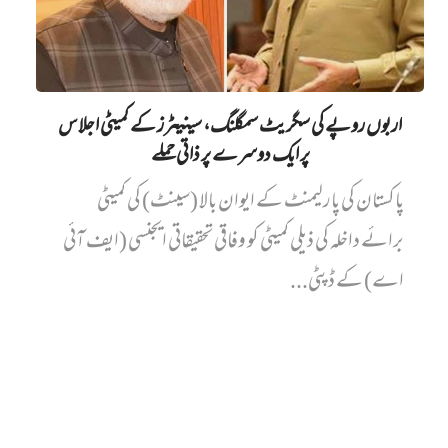
اربوں روپے کی سگریٹ سمگلنگ، سینیٹرز کے کمیٹی اجلاس
پر ایک دوسرے پر ذاتی حملے
پاکستان کی پارلیمنٹ کے ایوان بالا (سینٹ) کی کمیٹی
برائے داخلہ کی ذیلی کمیٹی کو وفاقی تحقیقاتی ایجنسی (ایف آئی
اے) کے ڈپٹی...