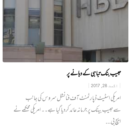
حبیب بنک تباہی کے دہانے پر
اگست 28, 2017
امریکی اسٹیٹ ڈپارٹمنٹ آف فنانشل سروس کی جانب
سےحبیب بینک پر جرمانہ عائد کردیا گیا ہے۔۔ امریکی محکمے نے
ایچ بی...