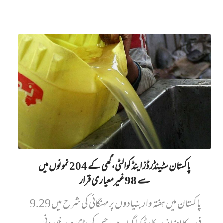
پاکستان سٹینڈرڈز اینڈ کوالٹی، گھی کے 204 نمونوں میں‌
سے 98 غیرمعیاری قرار
پاکستان میں ہفتہ وار بنیادوں پر مہنگائی کی شرح میں 9.29