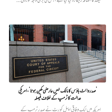
فیصد کا اضافہ ریکارڈ کیا گیا ہے، جس کی بڑی وجہ خوردنی...
’صدر وائٹ ہاؤس کا مالک نہیں‌ عارضی مکین ہوتا‘، امریکی
عدالت کا ٹرمپ کے خلاف فیصلہ
امریکہ میں ایک وفاقی اپیل کورٹ نے صدر ٹرمپ کے