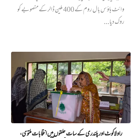
وائٹ ہاؤس بال روم کے 400 ملین ڈالر کے منصوبے کو
روک دیا...
راولاکوٹ اور پلندری کے سات حلقوں میں انتخابات ملتوی،