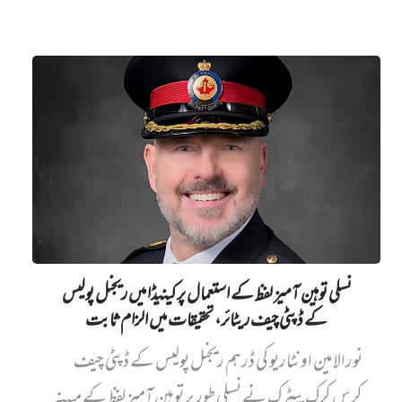
نسلی توہین آمیز لفظ کے استعمال پر کینیڈا میں ریجنل پولیس
کے ڈپٹی چیف ریٹائر، تحقیقات میں الزام ثابت
نورالامین اونٹاریو کی ڈرہم ریجنل پولیس کے ڈپٹی چیف
کرس کرک پیٹرک نے نسلی طور پر توہین آمیز لفظ کے مبینہ