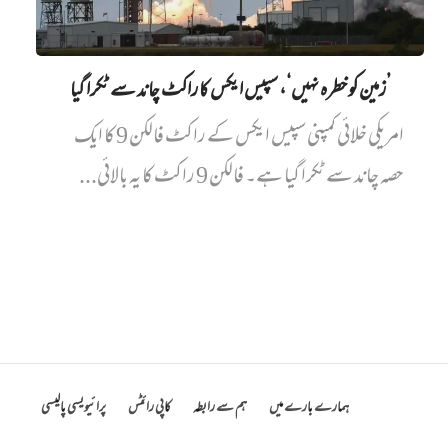
’زمین کو خطرہ نہیں‘، سپیس ایکس کا راکٹ چاند سے ٹکرا گیا
امریکی خلائی کمپنی سپیس ایکس کے راکٹ فالکن 9 کا ایک
حصہ چاند سے ٹکرا گیا ہے۔ فالکن 9 راکٹ کا یہ بالائی...
ہمارے بارے میں
ہم سے رابطہ
کاپی رائٹس
پرائیویسی پالیسی