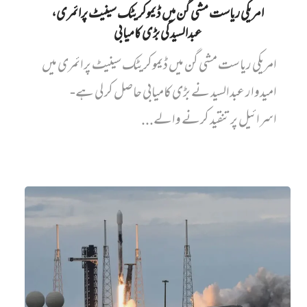
امریکی ریاست مشی گن میں ڈیموکریٹک سینیٹ پرائمری،
عبدالسید کی بڑی کامیابی
امریکی ریاست مشی گن میں ڈیموکریٹک سینیٹ پرائمری میں‌
امیدوار عبدالسید نے بڑی کامیابی حاصل کر لی ہے-
اسرائیل پر تنقید کرنے والے...