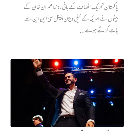
پاکستان تحریکِ انصاف کے بانی رہنما عمران خان کے
بیٹوں نے امریکہ کے ٹیلی ویژن چینل سی این این سے
بات کرتے ہوئے...