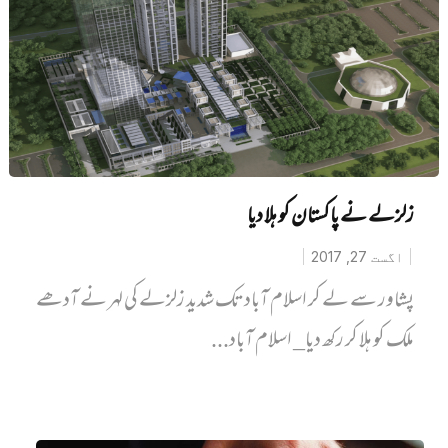
زلزلے نے پاکستان کو ہلا دیا
اگست 27, 2017
پشاور سے لے کر اسلام آباد تک شدید زلزلے کی لہر نے آدھے
ملک کو ہلا کر رکھ دیا_ اسلام آباد...