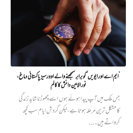
’ایم اے اور ایویں‌‘ کو برابر سمجھنے والے اوورسیز پاکستانی دماغ،
نور الامین دانش کا کالم
جس ملک میں آپ پیدا ہوئے ہوں اسے چھوڑنا شاید زندگی
کا مشکل ترین مرحلہ ہوتا ہے،لیکن گردش ایام سب کچھ
کرواتے ہیں۔...