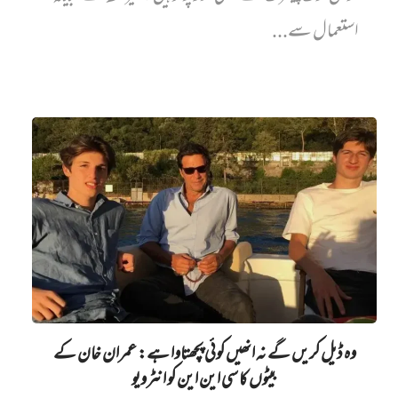
استعمال سے...
وہ ڈیل کریں گے نہ انھیں کوئی پچھتاوا ہے: عمران خان کے
بیٹوں کا سی این این کو انٹرویو