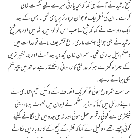
شیخ رشید نے آتے ہی کہا کہ بچہ پارٹی میرے لیے نشست خالی
کرے۔ ان کی نظر ایک نوجوان رپورٹر پر پڑی تھی۔ جس کے بعد
ایک دوست نے کہا کہ شیخ صاحب اس کو گود میں بٹھا لیں اور پھر شیخ
رشید نے بھی جوابی جگت ماری۔ جج تشریف لائے تو عدالت میں
دھکم پیل جاری تھی۔ عمران خان کچھ دیر بعد آئے اور جہانگیر ترین
کے ہمراہ کھڑے ہو کر عدالتی کارروائی دیکھتے رہے ساتھ میں چیونگم
بھی چباتے رہے۔
سماعت شروع ہوئی تو تحریک انصاف کے وکیل نعیم بخاری نے
اپنے دلائل میں کہا کہ وزیراعظم نے ایوان میں جھوٹ بولا، دبئی
فیکٹری سے کوئی رقم حاصل ہوئی اور نہ ہی جدہ میں مل لگانے کیلئے
کوئی پیسے تھے، وکیل نے کہا کہ قطر کے شیخ کے کاروبار میں لگانے