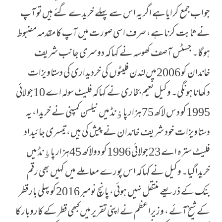
جواب جمع کرایاہے اگر یہ اس سے پہلے خریدے گئے ہیں تو آپ
نے ثابت کرناہے، صرف اسی صورت میں آپ کا مقدمہ مضبوط
ہوگا۔ جسٹس آصف کھوسہ نے کہاکہ دوسری جانب شریف
خاندان کو 2006میں لندن فلیٹوں کی خردیداری کی دستاویزات
دکھانا ہونگی۔ وکیل نعیم بخاری نے کہاکہ فلیٹ سولہ اے 10جولائی
1995کو دس لاکھ 75ہزار پاﺅنڈ میں نیلسن کمپنی نے خریدا، یہ
دستاویزات خود شریف خاندان نے پیش کی ہیں، تیسری جائیداد
فلیٹ سترہ اے 23جولائی 1996کو دولاکھ 45ہزار پاﺅنڈ میں
خریداگیا۔ وکیل نے کہاکہ اس پورے معاملے میں کہیں بھی رقم
بنک کے ذریعے منتقل نہیں ہوئی، پانچ نومبر 2016کو پہلی بار قطر
کے شیخ آئے ، وزیراعظم نے اپنی تقریر میں کبھی قطر کے کاروبار کا