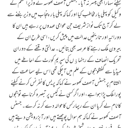
کیلئے سہارا بھی میسر نہ آیا۔ جسٹس آصف کھوسہ نے وزیراعظم کے
وکیل کو پہلی بار مخاطب کیا اور کہا کہ پہلی بار پنجاب میں وزیربننے سے
لے کر آج تک نوازشریف جن عوامی عہدوں پر رہے ہیں ان کا
دورانیہ اور تاریخیں عدالت میں پیش کریں، اسی طرح ان کے
بیرون ملک رہنے کاعرصہ بھی بتائیں۔ عدالتی وقفے کے دوران
تحریک انصاف کے رہنماﺅں کی سپریم کورٹ کے احاطے میں
میڈیا سے گفتگو ججوں کے علم میں آچکی تھی اس لیے سماعت کے
اختتام پر جسٹس آصف کھوسہ نے کہاکہ پریس کانفرنس کرنے کیلئے
پورا ملک پڑا ہوا ہے، اور اگر کسی نے کیس پر تبصرہ کرناہے تو ججوں
کانام لے کر یا ان کے ریمارکس کاحوالہ دے کر نہ کرے۔ جسٹس
آصف کھوسہ نے کہاکہ ہم سوال پوچھتے ہیں اور آبزرویشن دیتے ہیں