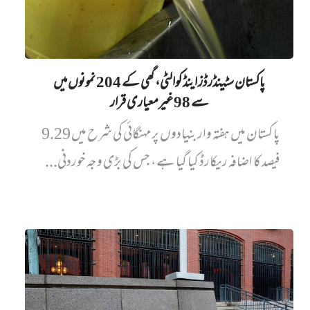
پاکستان سٹینڈرڈز اینڈ کوالٹی، گھی کے 204 نمونوں میں‌
سے 98 غیرمعیاری قرار
پاکستان میں ہفتہ وار بنیادوں پر مہنگائی کی شرح میں 9.29
فیصد کا اضافہ ریکارڈ کیا گیا ہے، جس کی بڑی وجہ خوردنی...