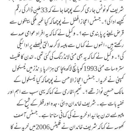
شریف کو نوٹس جاری کرکے پوچھا جائے کہ 33ملین ڈالر کی رقم
کیسے ادا کی؟۔جسٹس اعجاز افضل نے پوچھاکہ کیا غیر ملکی بینکوں سے
قرض لینے پر پابندی ہے؟۔ وکیل نے کہاکہ یہ افراد عوامی عہدے
رکھتے ہیں، انہوں نے کہاں سے پیسہ لاکر عدالتی فیصلے پر ادائیگی
کی؟۔ وکیل نے کہاکہ یہ بھی منی لانڈرنگ کی گئی تھی۔ لندن کا فلیٹ
سترہ سات مئی 1993کو پانچ لاکھ پچاسی ہزار پاﺅنڈز میں نیسکول
کمپنی نے خریدا۔ جسٹس اعجاز الاحسن نے پوچھاکہ کیا نیسکول کے
مالک حسین نواز تھے؟۔ نعیم بخاری نے کہاکہ یہی سب سے اہم اور
خفیہ بات ہے۔ شریف خاندان دبئی، جدہ اور قطر کے شیخ کے
پیسوںسے لندن جائیداد خریدنے کی کہانی سناتا ہے۔ جسٹس آصف
کھوسہ نے کہاکہ شریف خاندان نے فلیٹس 2006میں خریدنے کا