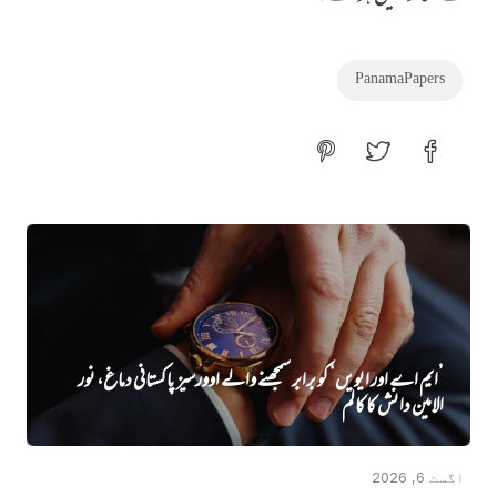
Panama Papers
’ایم اے اور ایویں‌‘ کو برابر سمجھنے والے اوورسیز پاکستانی دماغ، نور
الامین دانش کا کالم
اگست 6, 2026