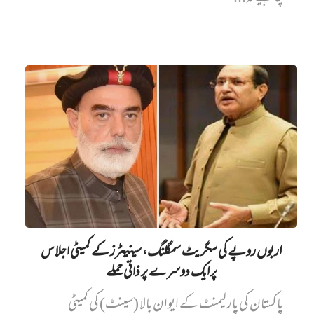
اربوں روپے کی سگریٹ سمگلنگ، سینیٹرز کے کمیٹی اجلاس
پر ایک دوسرے پر ذاتی حملے
پاکستان کی پارلیمنٹ کے ایوان بالا (سینٹ) کی کمیٹی