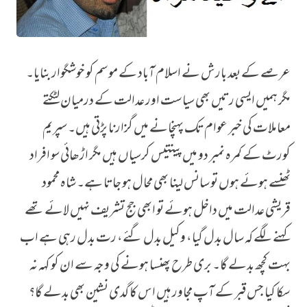
عرصے کے بعد بارش نے اسلام آباد کے موسم کو خوشگوار بنایا۔
پانامہ پیپرز کیس ۔ پھر کیا ہوا
مگر ہمیں ایسی رتیں بھی سیاست اور عدالت کے درمیان لٹکتے
معاملات کی خبر عوام تک پہنچانے میں گزارنا پڑتی ہیں۔ سپریم
کورٹ کے کمرہ نمبر دو میں پینتیس کرسیاں ہیں مگر اڑھائی سو افراد
ٹھنسے ہوئے ہوں تو سانس لینا بھی محال ہو جاتا ہے۔ شاہ محمود
قریشی عدالت میں داخل ہوئے تو ابھی جج تشریف نہیں لائے تھے
کہنے لگے کہ سال بدل گیا، وکیل بدل گئے، رت بدل رہی ہے اب
بہت کچھ بدلے گا۔ بری طرح پھنسا ہونے کی وجہ سے ان کو کہہ نہ
سکا کیا جس قبر کے آپ مجاور ہیں اس کا گدی نشین بھی بدلے گا؟