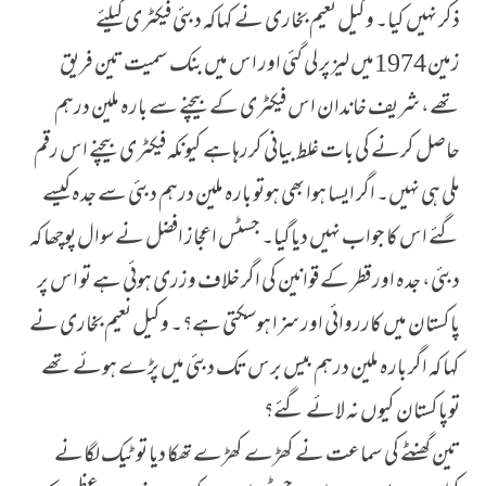
ذکر نہیں کیا۔ وکیل نعیم بخاری نے کہاکہ دبئی فیکٹری کیلئے
زمین 1974میں لیزپر لی گئی اور اس میں بنک سمیت تین فریق
تھے، شریف خاندان اس فیکٹری کے بیچنے سے بارہ ملین درہم
حاصل کرنے کی بات غلط بیانی کررہاہے کیونکہ فیکٹری بیچنے اس رقم
ملی ہی نہیں۔ اگر ایسا ہوا بھی ہوتو بارہ ملین درہم دبئی سے جدہ کیسے
گئے اس کا جواب نہیں دیاگیا۔ جسٹس اعجاز افضل نے سوال پوچھا کہ
دبئی، جدہ اور قطر کے قوانین کی اگر خلاف وزری ہوئی ہے تو اس پر
پاکستان میں کارروائی اور سزا ہوسکتی ہے؟۔ وکیل نعیم بخاری نے
کہا کہ اگر بارہ ملین درہم بیس برس تک دبئی میں پڑے ہوئے تھے
توپاکستان کیوں نہ لائے گئے؟
تین گھنٹے کی سماعت نے کھڑے کھڑے تھکا دیا تو ٹیک لگانے