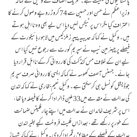
پاکستانیوں کی ملکیت ہے۔ تحریک انصاف کے وکیل نے کہاکہ
وزیراعظم نے حسن اور حسین سے 74 کروڑ روپے وصول کرنے کا
اعتراف کیا مگر اس پر ٹیکس نہیں دیا اس لیے بھی وہ نا اہل ہوتے
ہیں۔ وکیل نے کہا کہ حدیبیہ پیپرز ملز کیس میں لاہور ہائیکورٹ کے
فیصلے پر چیئرمین نیب نے سپریم کورٹ سے رجوع نہیں کیا اس
لیے ان کے خلاف مس کنڈکٹ کی کارروائی کرکے نااہل قرار دیا
جائے۔ جسٹس آصف کھوسہ نے کہاکہ ایسی کارروائی صرف سپریم
جوڈیشل کونسل ہی کرسکتی ہے۔ وکیل نعیم بخاری نے کہا کہ لندن
کی عدالت نے مقدمے میں33 ملین ڈالر ادا کرنے کا فیصلہ دیا تھا،
اس پر شریف خاندان نے عدالت میں اپنے چارفلیٹس ضمانت
کے طور پر رکھے تھے، بعدازاں فلیٹ فروخت کیے بغیر لندن
عدالت کے فیصلے کے مطابق رقم ادا کردی۔ وکیل نے کہاکہ شہباز