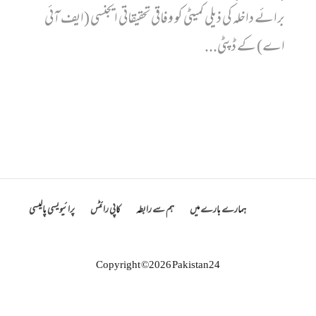
برائے داخلہ کی ذیلی کمیٹی کو وفاقی تحقیقاتی ایجنسی (ایف آئی
اے) کے ڈپٹی...
ہمارے بارے میں
ہم سے رابطہ
کاپی رائٹس
پرائیویسی پالیسی
Copyright ©2026 Pakistan24