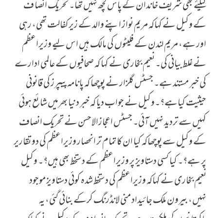
کیلئے بھی شریف خاندان کے پاس کچھ نہیں تھا۔ تحریک انصا ف
کے وکیل نے کہاکہ مریم نواز اپنے والد کے زیرکفالت تھی، رہی
اور ہے، مریم لندن کے فلیٹوں کی مالک ہیں اس لیے وزیراعظم
نے غلط بیانی کی۔ نعیم بخاری نے کہا کہ صحافیوں کے عالمی ادارے
کی خبر مستند ہے۔ جسٹس گلزار نے پوچھا کہ پانامہ پیپرز کی قانونی
حیثیت کیاہے؟۔وکیل نے جواب دیا کہ خبر دنیا بھرمیں شائع ہوئی
کہیں سے تردید نہیں آئی۔ جسٹس اعجازالاحسن نے تحریک انصاف
کے وکیل سے پوچھاکہ کیا ان کا تمام تر انحصار وزیراعظم کی دو تقاریر
پر ہے؟۔ کیا کسی دستاویز پر وزیراعظم کے دستخط بھی ہیں؟۔ وکیل
نعیم بخاری نے کہاکہ وزیراعظم کی دستخط شدہ کوئی دستاویز موجود
نہیں، بیرون ملک جائیداد منی لانڈرنگ کرکے بنائی گئی، یہ