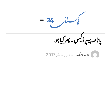
پانامہ پیپرز کیس ۔ پھر کیا ہوا
ویب ڈیسک
جنوری 4, 2017