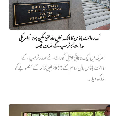
’صدر وائٹ ہاؤس کا مالک نہیں‌ عارضی مکین ہوتا‘، امریکی
عدالت کا ٹرمپ کے خلاف فیصلہ
امریکہ میں ایک وفاقی اپیل کورٹ نے صدر ٹرمپ کے
وائٹ ہاؤس بال روم کے 400 ملین ڈالر کے منصوبے کو
روک دیا...