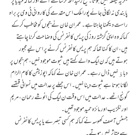
مگر یہ فیصلہ نہیں ہوتا۔ شیخ رشید اٹھ کر سامنے آئے اور کہا کہ میڈیا پر
پابندی نہ لگائی جائے پورا ملک اس مقدمے کی کاروائی ٹی وی پر براہ
راست دیکھنا چاہتاہے۔ عمران خان نے ججوں کو مخاطب کرکے
کہاکہ وہ اپنی گزشتہ روز کی پریس کانفرنس کی وضاحت کرنا چاہتے
ہیں، ان کا کہنا تھا کہ ہم پریس کانفرنس کرنے پر اس لیے مجبور
ہوتے ہیں کہ ن لیگ والے کہتے ہیں ثبوت موجود نہیں، ہم ججوں پر
دباﺅ نہیں ڈال رہے۔ عمران خان نے کہاکہ اپوزیشن کا کام الزام
لگانا ہوتا ہے ثبوت دینا نہیں۔ اس جملے پر عدالت میں نسوانی قہقہے
گونج اٹھے۔ عدالت میں اس وقت ن لیگ کی انوشے رحمان، مریم
اورنگزیب اور مائزہ حمید موجود تھیں۔
جسٹس آصف کھوسہ نے کہاکہ ہم کسی تبصرے یا پریس کانفرنس
سے متاثر نہیں ہوتے۔