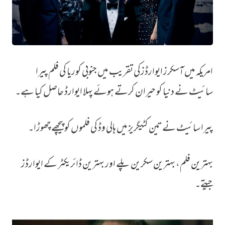
امریکہ میں آسکرز ایوارڈزکی تقریب میں جنوبی کوریا کی فلم پیرا
کورین فلم نے ہالی وڈ کو حیران کر دیا
سائیٹ نے دنیا کو حیران کرتے ہوئے پہلا ایوارڈ حاصل کیا ہے۔
پیرا سائیٹ نے تین کٹیگریز میں ہالی وڈ کی فلموں کو پیچھے چھوڑا۔
بہترین فلم، بہترین سکرین پلے اور بہترین ڈائریکٹر کے ایوارڈز
جیتے۔