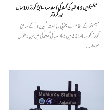
میکسیکو میں 43 طلبہ کی گمشدگی کا مقدمہ، سابق گورنر 10 سال
بعد گرفتار
میکسیکو کے حکام نے جنوبی ریاست ’گیریرو‘ کے سابق
گورنر کو سنہ 2014 میں 43 طلبہ کی گمشدگی میں مبینہ طور پر
ملوث...