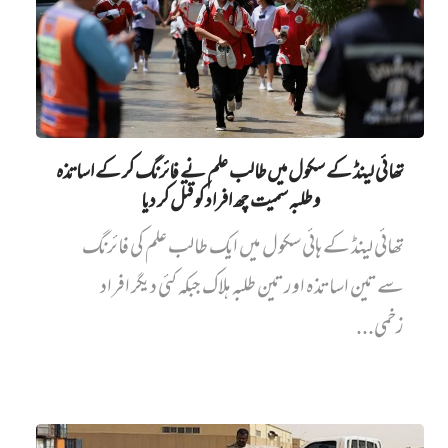
تھائی لینڈ کے سکول میں طالب علم نے فائرنگ کر کے اساتذہ
و طلبہ سمیت چھ افراد کو قتل کر دیا
تھائی لینڈ کے ہائی سکول میں ایک طالب علم کی فائرنگ
سے تین اساتذہ اور تین طلبہ ہلاک جبکہ کئی دیگر افراد
زخمی...