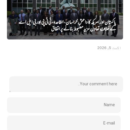
پاکستان اور امریکہ کا داعش خراسان، القاعدہ، ٹی ٹی پی اور بی ایل اے
کے خلاف تعاون مزید مضبوط بنانے پر اتفاق
اگست 5, 2026