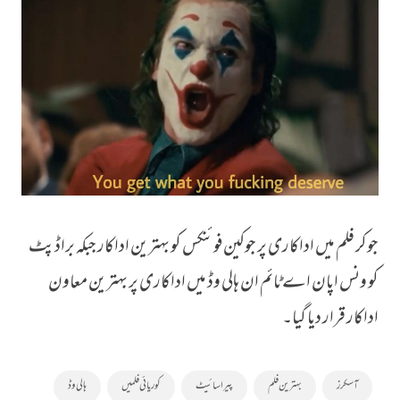
جوکر فلم میں اداکاری پر جوکین فوئنکس کو بہترین اداکار جبکہ براڈ پٹ
کو ونس اپان اے ٹائم ان ہالی وڈ میں اداکاری پر بہترین معاون
اداکار قرار دیا گیا۔
آسکرز
بہترین فلم
پیرا سائیٹ
کوریائی فلمیں
ہالی وڈ