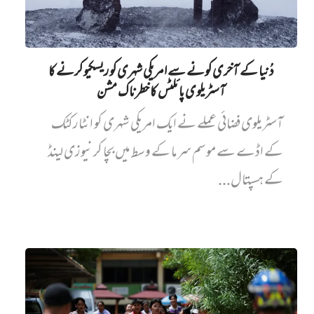
دُنیا کے آخری کونے سے امریکی شہری کو ریسکیو کرنے کا
آسٹریلوی پائلٹس کا خطرناک مشن
آسٹریلوی فضائی عملے نے ایک امریکی شہری کو انٹارکٹک
کے اڈے سے موسم سرما کے وسط میں بچا کر نیوزی لینڈ
کے ہسپتال...