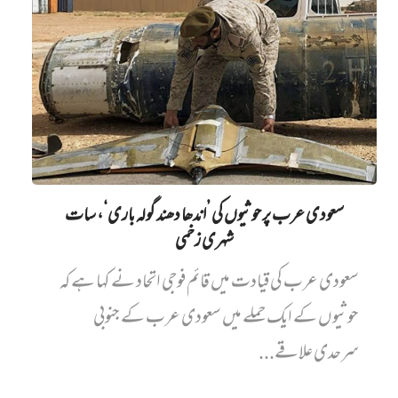
سعودی عرب پر حوثیوں کی ’اندھا دھند گولہ باری‘، سات
شہری زخمی
سعودی عرب کی قیادت میں قائم فوجی اتحاد نے کہا ہے کہ
حوثیوں کے ایک حملے میں سعودی عرب کے جنوبی
سرحدی علاقے...