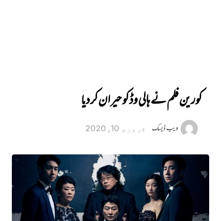
کورین فلم نے ہالی وڈ کو حیران کر دیا
ویب ڈیسک
فروری 10, 2020