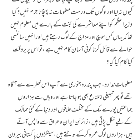
پندرہ جنوری سے خطرے کو بھانپ لیا تھا تو پھر اس کو سنجیدگی سے
کیوں نہ لیا اور لوگوں تک درست معلومات نہ پہنچانا جرم نہیں؟ کیا
وزیراعظم کو اپنے معاشرے کی بُنت کے بارے میں معلوم نہیں
تھا کہ یہاں کس سوچ اور مزاج کے لوگ رہتے ہیں اور انہیں سائنسی
حوالے سے قائل کرنا کوئی آسان کام نہیں ہے ،تو اس پر بروقت
کیا کام کیا گیا؟
معلومات ندارد ، جب پندرہ جنوری سے آپ اس خطرے سے آگاہ
تھے تو پھر تبلیغی اجمتاع بھی ہو جاتا ہے اور وہاں سے ہزاروں
جماعتیں پورے ملک کے مختلف علاقوں اور دنیا کے کئی ممالک
کے لیے نکل پڑتی ہیں ، زائرئن ایران وعراق سے واپس آتے
ہیں، ہزاروں لوگ عمرہ کرکے لوٹتے ہیں، سینکڑوں پاکستانی بیرون