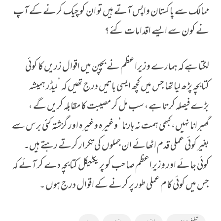
ممالک سے پاکستان واپس آتے ہیں تو ان کو چیک کرنے کے آپ
نے کون سے ایسے اقدامات کئے ؟
لگتا ہے کہ ہمارے وزیراعظم نے بچپن میں اقوال زریں کا کوئی
کتابچہ پڑھ لیا تھا جس میں کچھ ایسی باتیں درج تھیں کہ ’لیڈر ہمیشہ
بڑے فیصلہ کرتا ہے، سب مل کر مصیبت کا مقابلہ کریں گے ،
گھبرانا نہیں، کبھی ہمت نہ ہارنا ‘ وغیرہ وغیرہ اور گزشتہ کئی برس سے
بغیر کوئی عملی قدم اٹھائے ان جملوں کی تکرار کرتے رہتے ہیں۔
کوئی جائے اور وزیراعظم صاحب کو پریکٹیکل کتابچہ دے کر آئے کہ
جس میں کوئی کام عملی طور پر کرنے کے اقوال درج ہوں ۔