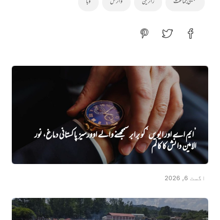
تبلیغی جماعت
زائرین
وائرس
وبا
’ایم اے اور ایویں‌‘ کو برابر سمجھنے والے اوورسیز پاکستانی دماغ، نور
الامین دانش کا کالم
اگست 6, 2026