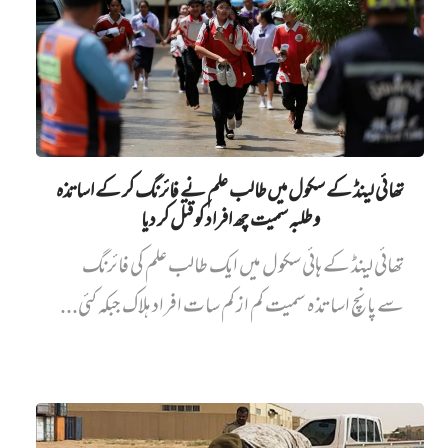
تھائی لینڈ کے سکول میں طالب علم نے فائرنگ کر کے اساتذہ
و طلبہ سمیت چھ افراد کو قتل کر دیا
تھائی لینڈ کے ہائی سکول میں ایک طالب علم کی فائرنگ
سے پانچ اساتذہ سمیت کم از کم سات افراد ہلاک جبکہ کئی...