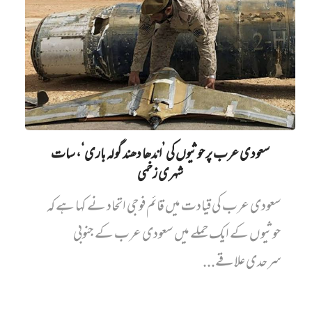
سعودی عرب پر حوثیوں کی ’اندھا دھند گولہ باری‘، سات
شہری زخمی
سعودی عرب کی قیادت میں قائم فوجی اتحاد نے کہا ہے کہ
حوثیوں کے ایک حملے میں سعودی عرب کے جنوبی
سرحدی علاقے...