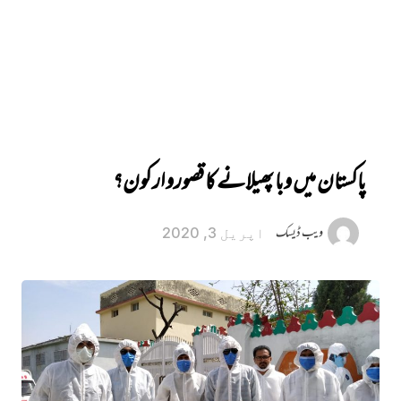
پاکستان میں وبا پھیلانے کا قصوروار کون؟
ویب ڈیسک
اپریل 3, 2020