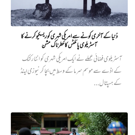
دُنیا کے آخری کونے سے امریکی شہری کو ریسکیو کرنے کا
آسٹریلوی پائلٹس کا خطرناک مشن
آسٹریلوی فضائی عملے نے ایک امریکی شہری کو انٹارکٹک
کے اڈے سے موسم سرما کے وسط میں بچا کر نیوزی لینڈ
کے ہسپتال...