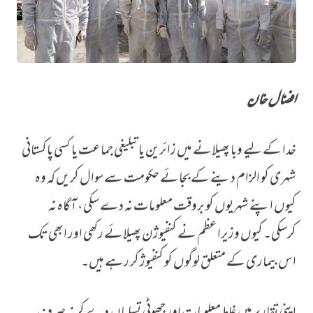
افضال خان
پاکستان میں وبا پھیلانے کا قصوروار کون؟
خدا کے لیے وبا پھیلانے میں زائرین یا تبلیغی جماعت یا کسی پاکستانی
شہری کو الزام دینے کے بجائے حکومت سے سوال کریں کہ وہ
کیوں اپنے شہریوں کو بروقت معلومات نہ دے سکی، آگاہ نہ
کرسکی۔ کیوں وزیراعظم نے کنفیوژن پھیلائے رکھی اور ابھی تک
اس بیماری کے متعلق لوگوں کو کنفیوژ کر رہے ہیں۔