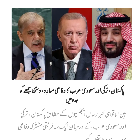
پاکستان، ترکی اور سعودی عرب کا دفاعی معاہدہ، دستخط جمعے کو
جدہ میں
بین الاقوامی خبر رساں ایجنسیوں کے مطابق پاکستان، ترکی
اور سعودی عرب کے درمیان ایک سہ فریقی مشترکہ دفاعی
معاہدے پر دستخط کیے...