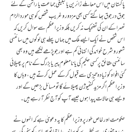
پاکستان میں اس معاملے زائرین یا تبلیغی جماعت یا راشن کے لئے
جوق در جوق بھاگتے کسی بھی مزدور و غریب شخص کو ہی مورد الزام
ٹھہرا کے ان کی تضحیک نہ کریں بلکہ وزیراعظم سے سوال کریں کہ
اس شخص نے ایک ایسے ملک میں جہاں پہلے ہی لوگوں میں سائنسی
شعور و شرح خواندگی انتہائی کم ہے اور جوپڑھے لکھے ہیں وہ بھی
سائنسی حقائق پر کسی حکیم کی یا نامعلوم پیر یابزرگ کے نام پر پھیلائی
گئی افواہ کو زیادہ تیزی سے قبول کرکے عمل کرتے ہیں ، وہاں کا
وزیراعظم اگر مزید کنفیوژن پھیلائے گا تو مسائل بڑھیں گے اور
ویسے ہی حالات پیدا ہوں جیسے آپ کو آج نظر آ رہے ہیں۔
حکومت اور خاص طور پر وزیراعظم کا یہ دعویٰ ہے کہ انہوں نے