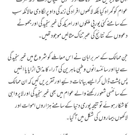
اپنی تقاریر میں غلط معلومات اور جھوٹی تسلیاں دے کر نہ صرف
عوام کو گمراہ کیا بلکہ لاکھوں افراد کی زندگی داو پر لگا دی حالانکہ سب
کے سامنے کئی یورپی ملکوں اور امریکہ کی غیرسنجیدگی اور جھوٹے
دعووں کے نتائج کی عبرتناک مثالیں موجود تھیں۔
جن ممالک کے سربراہان نے اس معاملے کو شروع میں غیرسنجیدگی
سے لیا اور سائنسدانوں و طبی ماہرین کی آراء کا مذاق اڑایا یا انہیں
پس پشت ڈال کر ایسے بیانات دئیے اورتقریریں کیں کہ ان ممالک
کے سائنسی شعور رکھنے والے عوام میں بھی غیرسنجیدگی اور لاپرواہی
کا شکار ہوئے تو نتیجہ پوری دنیا کے سامنے ہزاروں اموات اور
لاکھوں بیماروں کی شکل میں آ گیا۔