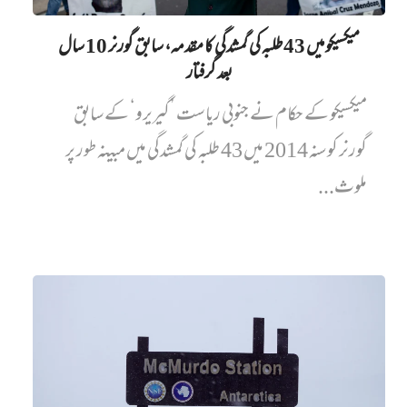
میکسیکو میں 43 طلبہ کی گمشدگی کا مقدمہ، سابق گورنر 10 سال
بعد گرفتار
میکسیکو کے حکام نے جنوبی ریاست ’گیریرو‘ کے سابق
گورنر کو سنہ 2014 میں 43 طلبہ کی گمشدگی میں مبینہ طور پر
ملوث...