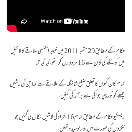
حکام کے مطابق 29 ستمبر 2011 میں خیبر ایجنسی علاقے کالا خیل
میں کوئلے کی کان سے 16 مزدورں کو اغوا کیا گیاتھا۔
تمام کان کنوں کا تعلق ضلع شانگلہ کے علاقے سے تھا جن کی لاشیں
جمعے کو تور چپر جواکی سے برآمد کی گئیں۔
ریسکیو حکام کے مطابق تمام 16 افراد کی لاشیں نکال لی گئیں جو
ٹکڑوں کی صورت میں اور بوسیدہ تھیں۔