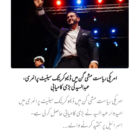
امریکی ریاست مشی گن میں ڈیموکریٹک سینیٹ پرائمری،
عبدالسید کی بڑی کامیابی
امریکی ریاست مشی گن میں ڈیموکریٹک سینیٹ پرائمری میں‌
امیدوار عبدالسید نے بڑی کامیابی حاصل کر لی ہے-
اسرائیل پر تنقید کرنے والے...