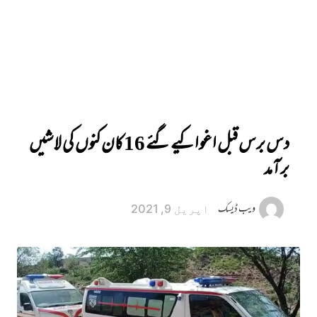
دس برس قبل اغوا کیے گئے 16 کان کنوں کی لاشیں
برآمد
ویب ڈیسک
اپریل 9, 2021