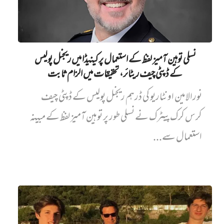
نسلی توہین آمیز لفظ کے استعمال پر کینیڈا میں ریجنل پولیس
کے ڈپٹی چیف ریٹائر، تحقیقات میں الزام ثابت
نورالامین اونٹاریو کی ڈرہم ریجنل پولیس کے ڈپٹی چیف
کرس کرک پیٹرک نے نسلی طور پر توہین آمیز لفظ کے مبینہ
استعمال سے...