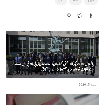
کان کن
کوہاٹ
مغوی
پاکستان اور امریکہ کا داعش خراسان، القاعدہ، ٹی ٹی پی اور بی ایل اے
کے خلاف تعاون مزید مضبوط بنانے پر اتفاق
اگست 5, 2026