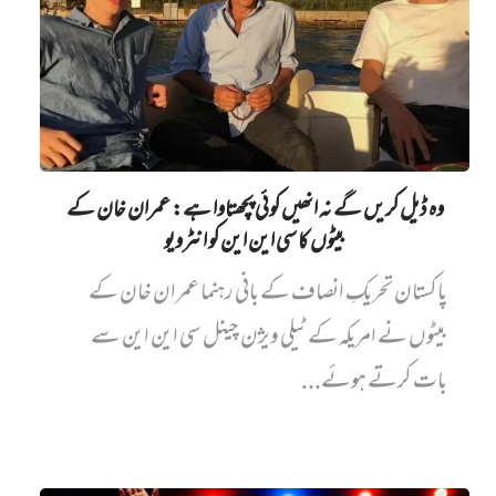
وہ ڈیل کریں گے نہ انھیں کوئی پچھتاوا ہے: عمران خان کے
بیٹوں کا سی این این کو انٹرویو
پاکستان تحریکِ انصاف کے بانی رہنما عمران خان کے
بیٹوں نے امریکہ کے ٹیلی ویژن چینل سی این این سے
بات کرتے ہوئے...