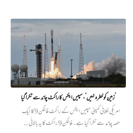
’زمین کو خطرہ نہیں‘، سپیس ایکس کا راکٹ چاند سے ٹکرا گیا
امریکی خلائی کمپنی سپیس ایکس کے راکٹ فالکن 9 کا ایک
حصہ چاند سے ٹکرا گیا ہے۔ فالکن 9 راکٹ کا یہ بالائی...