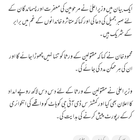
ایک بیان میں وزیراعلیٰٰ نے مرحومین کی معفرت اور پسماندگان کے
لئے صبر جمیل کی دعا کی اور کہا کہ متاثرہ خاندانوں کے غم میں برابر
کے شریک ہیں۔
محمود خان نے کہا کہ مقتولین کے ورثا کو تنہا نہیں چھوڑا جائے گا اور
ان کی ہر ممکن مدد کی جائے گی۔
وزیر اعلیٰ نے مقتولین کے ورثا کے لئے دس دس لاکھ روپے امداد
کا اعلان بھی کیا اور کمشنر س ڈی آئی جی کوہاٹ کو واقعے کی انکوائری
کرکے رپورٹ پیش کرنے کی ہدایت کی۔