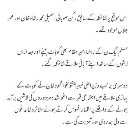
اس موقع پر شانگلہ کے سابق رکن صوبائی اسمبلی محمد رشاد خان اور عمر
جلال موجود تھے۔
مسلم لیگ ن کے رہنما امیر مقام بھی کوہاٹ پہنچے اور بعد ازاں
لاشوں کے ساتھ اپنے آبائی علاقے شانگلہ گئے۔
دوسری جانب وزیراعلی خیبر پختونخوا محمود خان نے کوہاٹ کے
پہاڑی علاقے میں اجتماعی قبر سے اغوا شدہ مزدوروں کی لاشیں برآمد
ہونے کے واقعے پر اظہار افسوس کرتے ہوئے متاثرہ خاندانوں
سے دلی ہمدردی اور تعزیت کی ہے۔