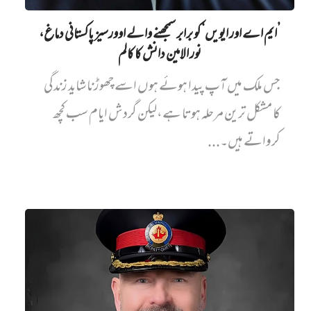
’ایم اے اور ایویں‌‘ کو برابر سمجھنے والے اوورسیز پاکستانی دماغ،
نور الامین دانش کا کالم
جس ملک میں آپ پیدا ہوئے ہوں اسے چھوڑنا شاید زندگی
کا مشکل ترین مرحلہ ہوتا ہے،لیکن گردش ایام سب کچھ
کرواتے ہیں۔...