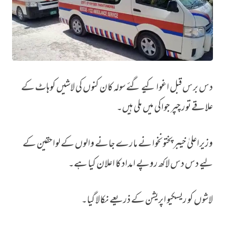
دس برس قبل اغوا کیے گئے سولہ کان کنوں کی لاشیں کوہاٹ کے
دس برس قبل اغوا کیے گئے 16 کان کنوں کی لاشیں برآمد
علاقے تور چپر جواکی میں ملی ہیں۔
وزیراعلیٰ خیبر پختونخوا نے مارے جانے والوں کے لواحقین کے
لیے دس دس لاکھ روپے امداد کا اعلان کیا ہے۔
لاشوں کو ریسکیو اپریشن کے ذریعے نکالا گیا۔