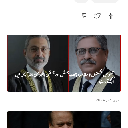
مخصوص نشستوں کا مقدمہ، چیف جسٹس اور جسٹس اطہر من اللہ آپس میں
اُلجھتے رہے
جون 25, 2024