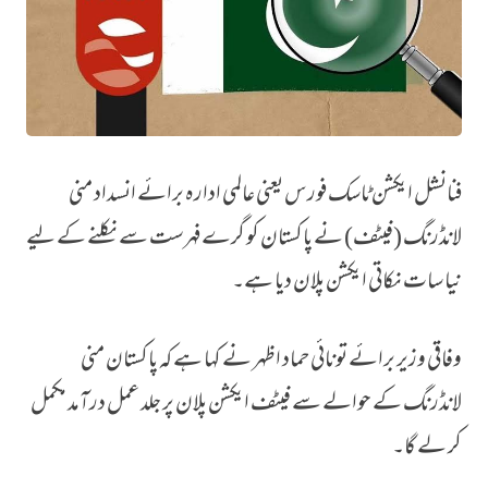
فنانشل ایکشن ٹاسک فورس یعنی عالمی ادارہ برائے انسداد منی
مزید سات شرائط عائد، پاکستان فٹیف کی گرے لسٹ میں برقرار
لانڈرنگ (فیٹف) نے پاکستان کو گرے فہرست سے نکلنے کے لیے
نیا سات نکاتی ایکشن پلان دیا ہے۔
وفاقی وزیر برائے تونائی حماد اظہر نے کہا ہے کہ پاکستان منی
لانڈرنگ کے حوالے سے فیٹف ایکشن پلان پر جلد عمل درآمد مکمل
کر لے گا۔