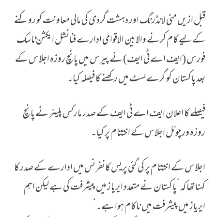
قبل ازیں منی لانڈرنگ اور دہشت گردی کی مالی معاونت کو روکنے
کے لیے کام کرنے والا بین الاقوامی ادارے فنانشل ایکشن ٹاسک
فورس (ایف اے ٹی ایف) نے پیرس میں پانچ روزہ اجلاس کے
بعد پاکستان کو گرے لسٹ میں رکھنے کا فیصلہ کیا۔
فیصلے کا اعلان ایف اے ٹی ایف کے صدر مارکس پلیئر نے پانچ
روزہ ورچوئل اجلاس کے اختتام پر کیا۔
اجلاس کے اختتام پر کی گئی پریس کانفرنس میں ادارے کے صدر کا
کہنا تھا کہ ’پاکستان نے متعدد ایریاز میں پیشرفت کی ہے لیکن اہم
ایریاز میں پیشرفت میں ناکام ہوا ہے۔‘