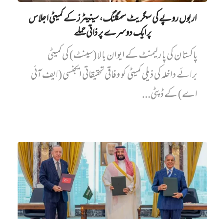
اربوں روپے کی سگریٹ سمگلنگ، سینیٹرز کے کمیٹی اجلاس
پر ایک دوسرے پر ذاتی حملے
پاکستان کی پارلیمنٹ کے ایوان بالا (سینٹ) کی کمیٹی
برائے داخلہ کی ذیلی کمیٹی کو وفاقی تحقیقاتی ایجنسی (ایف آئی
اے) کے ڈپٹی...