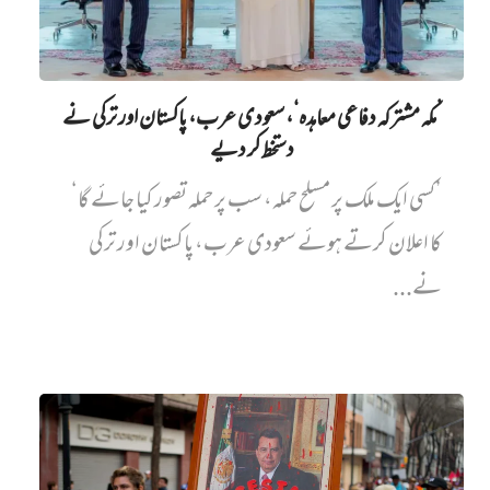
’مکہ مشترکہ دفاعی معاہدہ‘، سعودی عرب، پاکستان اور ترکی نے
دستخط کر دیے
’کسی ایک ملک پر مسلح حملہ، سب پر حملہ تصور کیا جائے گا‘
کا اعلان کرتے ہوئے سعودی عرب، پاکستان اور ترکی
نے...