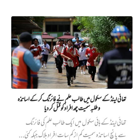
تھائی لینڈ کے سکول میں طالب علم نے فائرنگ کر کے اساتذہ
و طلبہ سمیت چھ افراد کو قتل کر دیا
تھائی لینڈ کے ہائی سکول میں ایک طالب علم کی فائرنگ
سے پانچ اساتذہ سمیت کم از کم سات افراد ہلاک جبکہ کئی...