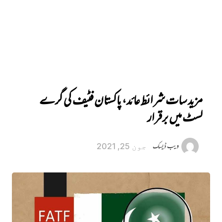
مزید سات شرائط عائد، پاکستان فٹیف کی گرے
لسٹ میں برقرار
ویب ڈیسک
جون 25, 2021