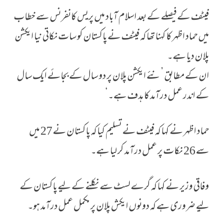
فیٹف کے فیصلے کے بعد اسلام آباد میں پریس کانفرنس سے خطاب
میں حماد اظہر کا کہنا تھا کہ فیٹف نے پاکستان کو سات نکاتی نیا ایکشن
پلان دیا ہے۔
ان کے مطابق ’نئے ایکشن پلان پر دو سال کے بجائے ایک سال
کے اندر عمل درآمد کا ہدف ہے۔‘
حماد اظہر نے کہا کہ فیٹف نے تسلیم کیا کہ پاکستان نے 27 میں
سے 26 نکات پر عمل درآمد کر لیا ہے۔
وفاقی وزیر نے کہا کہ گرے لسٹ سے نکلنے کے لیے پاکستان کے
لیے ضروری ہے کہ دونوں ایکش پلان پر مکمل عمل درآمد ہو۔