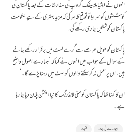
انہوں نے ایشیا پیسیفک گروپ کی سفارشات کے بعد پاکستان کی
کوششوں کو سراہا تو توقع ظاہر کی کہ مزید بہتری کے لیے حکومت
پاکستان کوششیں جاری رکھے گی۔
پاکستان کو طویل عرصے سے گرے لسٹ میں برقرار رکھے جانے
کے سوال کے جواب میں انہوں نے کہا کہ ‘ہمارے اصول واضح
ہیں، ان پر عمل نہ کر سکنے والوں کو لسٹ میں رہنا پڑے گا۔‘
ان کا کہنا تھا کہ پاکستان کو منی لانڈرنگ کا نیا ایکشن پلان دیا جا رہا
ہے۔
ایف اے ٹی ایف
فٹیف