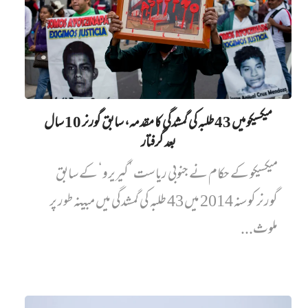
میکسیکو میں 43 طلبہ کی گمشدگی کا مقدمہ، سابق گورنر 10 سال
بعد گرفتار
میکسیکو کے حکام نے جنوبی ریاست ’گیریرو‘ کے سابق
گورنر کو سنہ 2014 میں 43 طلبہ کی گمشدگی میں مبینہ طور پر
ملوث...