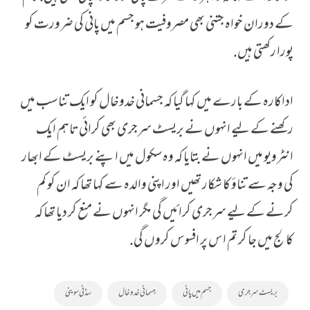
کے دوران خواہ جتنی بھی مصروفیت ہو جسم میں پانی کی ضرورت کو
پورا رکھتی ہیں.
اداکارہ کے بارے میں کہا گیا کہ جسمانی خدوخال کو ایک تناسب میں
رکھنے کے لیے انہوں نے بریسٹ سرجری بھی کرائی تاہم ایک
انٹرویو میں انہوں نے بتایا کہ وہ سکول میں اپنے بریسٹ کے ابھار
کی وجہ سے تناؤ کا شکار تھیں اور اپنی والدہ سے کہا تھا کہ ان کو کم
کرنے کے لیے سرجری کرائیں گی مگر انہوں نے منع کر دیا تھا کہ
کالج میں جا کر تم اس پر افسوس کروں گی.
بریسٹ سرجری
جسم میں پانی
جسمانی خدوخال
سڈنی سوینی