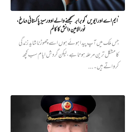
’ایم اے اور ایویں‌‘ کو برابر سمجھنے والے اوورسیز پاکستانی دماغ،
نور الامین دانش کا کالم
جس ملک میں آپ پیدا ہوئے ہوں اسے چھوڑنا شاید زندگی
کا مشکل ترین مرحلہ ہوتا ہے،لیکن گردش ایام سب کچھ
کرواتے ہیں۔...