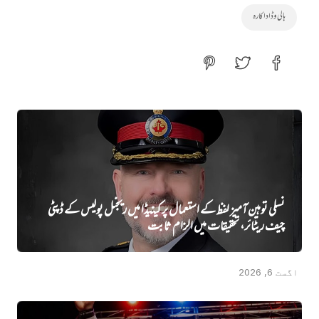
ہالی وڈ اداکارہ
نسلی توہین آمیز لفظ کے استعمال پر کینیڈا میں ریجنل پولیس کے ڈپٹی
چیف ریٹائر، تحقیقات میں الزام ثابت
اگست 6, 2026