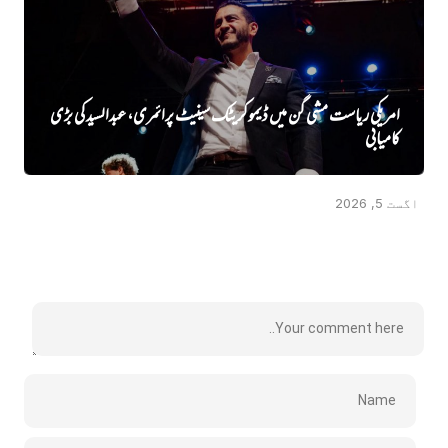
امریکی ریاست مشی گن میں ڈیموکریٹک سینیٹ پرائمری، عبدالسید کی بڑی
کامیابی
اگست 5, 2026