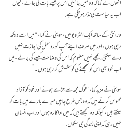
انہوں نے کہا کہ وہ نہیں جانتیں اس پر کیسے بات کی جائے، کیوں
اب یہ سیاست کی نذر ہو چکی ہے.
ورائٹی کے ساتھ ایک انٹرویو میں، سوینی نے کہا، "میں اسے دیکھ
رہی ہوں، اور میں صرف اپنے آپ کو رد عمل کی اجازت نہیں
دے سکتی۔ مجھے نہیں معلوم کہ اس کی وضاحت کیسے کی جائے- میں
اب خود بھی اس کو سمجھنے کی کوشش کر رہی ہوں۔”
سوینی نے مزید کہا، "لوگ مجھ سے جڑے ہوئے اور خود کو آزاد
محسوس کرتے ہیں کہ وہ جس طرح چاہیں میرے بارے میں بات کر
سکتے ہیں، کیونکہ وہ سمجھتے ہیں کہ میں اداکارہ ہوں اور اب انسان
نہیں رہی کہ اپنی زندگی جی سکوں.