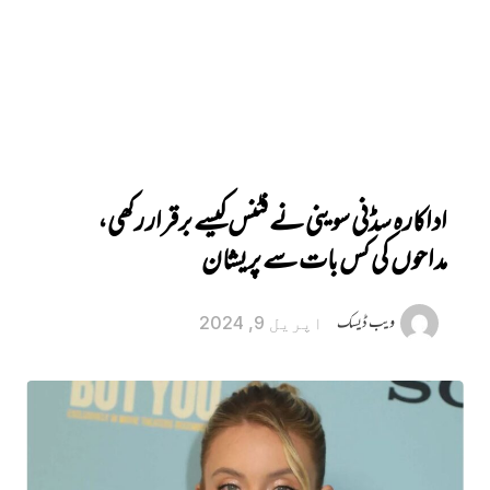
اداکارہ سڈنی سوینی نے فٹنس کیسے برقرار رکھی،
مداحوں کی کس بات سے پریشان
ویب ڈیسک
اپریل 9, 2024