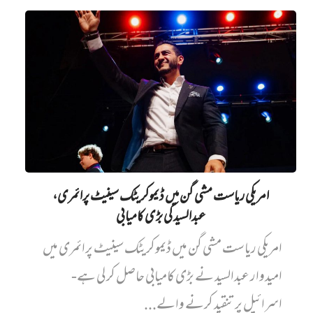
امریکی ریاست مشی گن میں ڈیموکریٹک سینیٹ پرائمری،
عبدالسید کی بڑی کامیابی
امریکی ریاست مشی گن میں ڈیموکریٹک سینیٹ پرائمری میں‌
امیدوار عبدالسید نے بڑی کامیابی حاصل کر لی ہے-
اسرائیل پر تنقید کرنے والے...