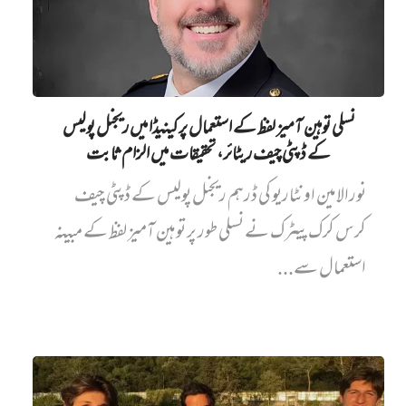
نسلی توہین آمیز لفظ کے استعمال پر کینیڈا میں ریجنل پولیس
کے ڈپٹی چیف ریٹائر، تحقیقات میں الزام ثابت
نورالامین اونٹاریو کی ڈرہم ریجنل پولیس کے ڈپٹی چیف
کرس کرک پیٹرک نے نسلی طور پر توہین آمیز لفظ کے مبینہ
استعمال سے...