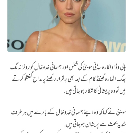
ہالی وڈ اداکارہ سڈنی سوینی کی فٹنس اور جسمانی خدوخال کو روزانہ لگ
اداکارہ سڈنی سوینی نے فٹنس کیسے برقرار رکھی، مداحوں کی کس بات سے پریشان
بھگ اٹھارہ گھنٹے کام کے بعد بھی برقرار رکھنے پر مداح گفتگو کرتے
ہیں تو وہ پریشانی کا شکار ہو جاتی ہیں.
سوینی نے کہا کہ وہ اپنے جسمانی خدوخال کے بارے میں ہر طرف
شدید بحث سے پریشان ہو جاتی ہیں.