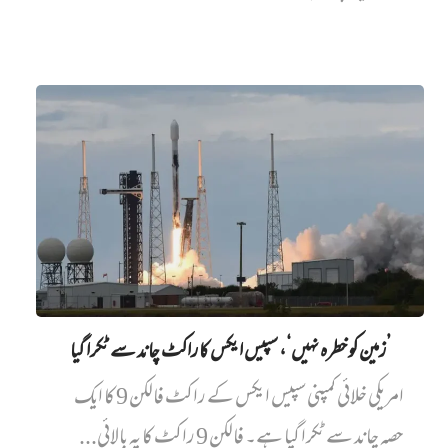
’زمین کو خطرہ نہیں‘، سپیس ایکس کا راکٹ چاند سے ٹکرا گیا
امریکی خلائی کمپنی سپیس ایکس کے راکٹ فالکن 9 کا ایک
حصہ چاند سے ٹکرا گیا ہے۔ فالکن 9 راکٹ کا یہ بالائی...