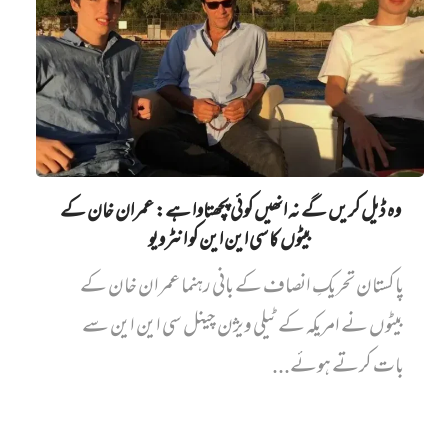
وہ ڈیل کریں گے نہ انھیں کوئی پچھتاوا ہے: عمران خان کے
بیٹوں کا سی این این کو انٹرویو
پاکستان تحریکِ انصاف کے بانی رہنما عمران خان کے
بیٹوں نے امریکہ کے ٹیلی ویژن چینل سی این این سے
بات کرتے ہوئے...