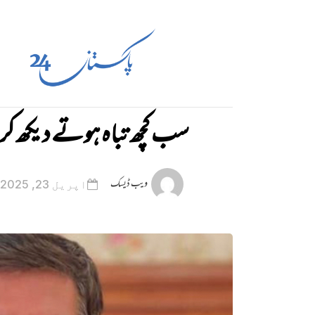
سب کچھ تباہ ہوتے دیکھ کر 
ویب ڈیسک
اپریل 23, 2025