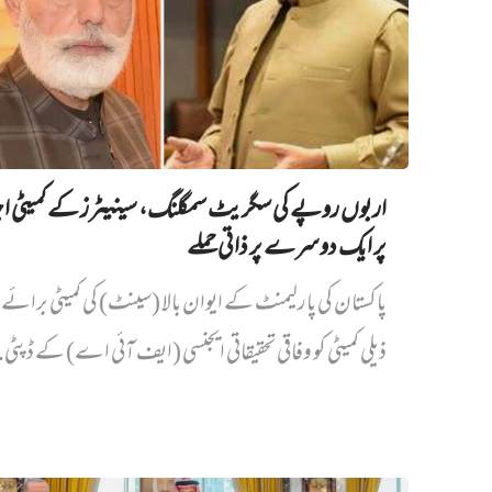
اربوں روپے کی سگریٹ سمگلنگ، سینیٹرز کے کمیٹی ا
پر ایک دوسرے پر ذاتی حملے
پاکستان کی پارلیمنٹ کے ایوان بالا (سینٹ) کی کمیٹی برائے د
ذیلی کمیٹی کو وفاقی تحقیقاتی ایجنسی (ایف آئی اے) کے ڈپٹی.