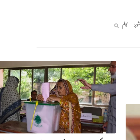
شوبز
کالم