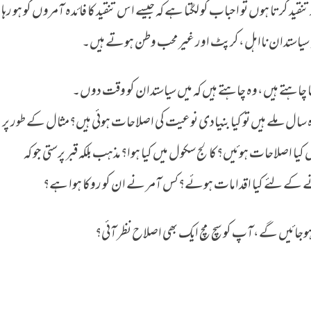
قید کرتا ہوں تو احباب کو لگتا ہے کہ جیسے اس تنقید کا فائدہ آمروں کو ہو رہا
کہ سیاستدان نااہل،کرپٹ اور غیر محب وطن ہوتے ہیں۔
ھانا چاہتے ہیں،وہ چاہتے ہیں کہ میں سیاستدان کو وقت دوں۔
درہ سال ملے ہیں تو کیا بنیادی نوعیت کی اصلاحات ہوئی ہیں؟مثال کے طور پر
 کیا اصلاحات ہوئیں؟کالج سکول میں کیا ہوا؟مذہب بلکہ قبر پرستی جو کہ
ے کے لئے کیا اقدامات ہوئے؟کس آمر نے ان کو روکا ہوا ہے؟
ل ہوجائیں گے،آپ کو سچ مچ ایک بھی اصلاح نظر آئی؟