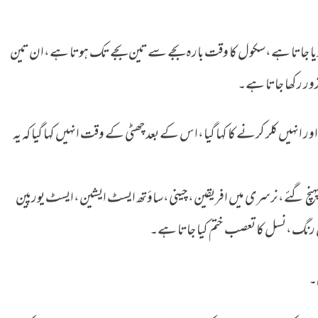
ر دیا جاتا ہے،سکول کا وقت بارہ بجے سے تین بجے تک ہوتا ہے،ان تین
زور رکھا جاتا ہے۔
ر انہیں کلر کرنے کا کہا گیا،اس کے بعد چھٹی کے وقت انہیں کہا گیا کہ یہ
 پہنچ گئے،نرسری میں افریقین،چینی،ساؤتھ ایسٹ ایشین،ایسٹ یورپین
یوں رنگ،نسل کا تعصب ختم کیا جاتا ہے۔
۔