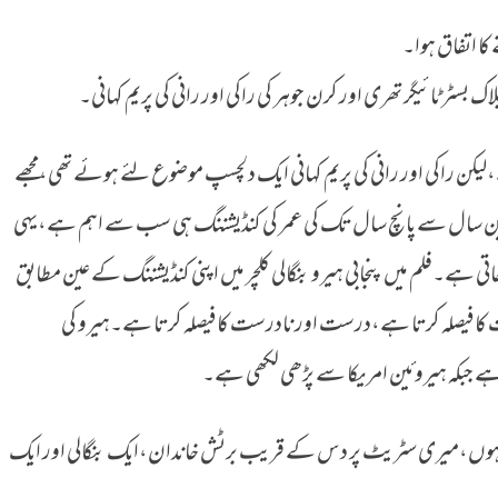
 کا اتفاق ہوا۔
بسٹر ٹائیگر تھری اور کرن جوہر کی راکی اور رانی کی پریم کہانی۔
کن راکی اور رانی کی پریم کہانی ایک دلچسپ موضوع لئے ہوئے تھی،مجھے
ں تین سال سے پانچ سال تک کی عمر کی کنڈیشننگ ہی سب سے اہم ہے،یہی
ی ہے۔فلم میں پنجابی ہیرو بنگالی کلچر میں اپنی کنڈیشننگ کے عین مطابق
 فیصلہ کرتا ہے،درست اور نادرست کا فیصلہ کرتا ہے۔ہیرو کی
ہے جبکہ ہیروئین امریکا سے پڑھی لکھی ہے۔
 ہوں،میری سٹریٹ پر دس کے قریب برٹش خاندان،ایک بنگالی اور ایک