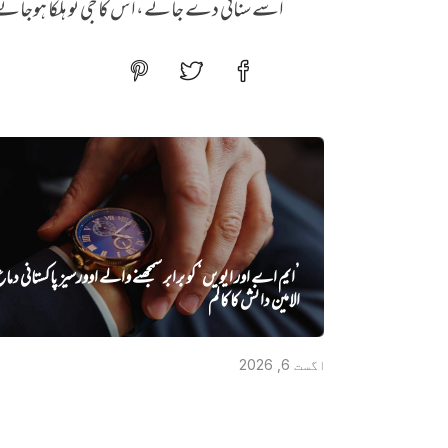
اسے سنائی دے جائے،اس کا جی تو ہلکا ہوجائ
’ایم اے اور ایویں‌‘ کو برابر سمجھنے والے اوورسیز پاکستانی دما
الامین دانش کا کالم
اگست 6, 2026