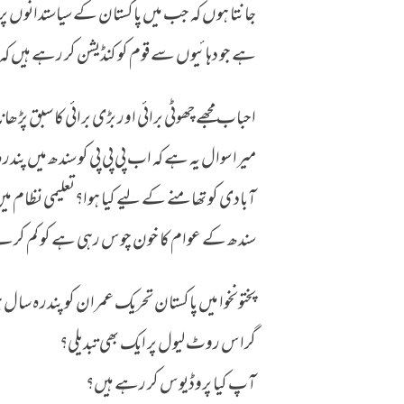
جانتا ہوں کہ جب میں پاکستان کے سیاستدانوں پر تن
ہے جو دہائیوں سے قوم کو کنڈیشن کر رہے ہیں 
احباب مجھے چھوٹی برائی اور بڑی برائی کا سبق پڑ
میرا سوال یہ ہے کہ اب پی پی پی کو سندھ میں پن
آبادی کو تھامنے کے لیے کیا ہوا؟تعلیمی نظام میں
سندھ کے عوام کا خون چوس رہی ہے کو کم کرن
پختونخوا میں پاکستان تحریک عمران کو پندرہ سا
گراس روٹ لیول پر ایک بھی تبدیلی؟
آپ کیا پروڈیوس کر رہے ہیں؟