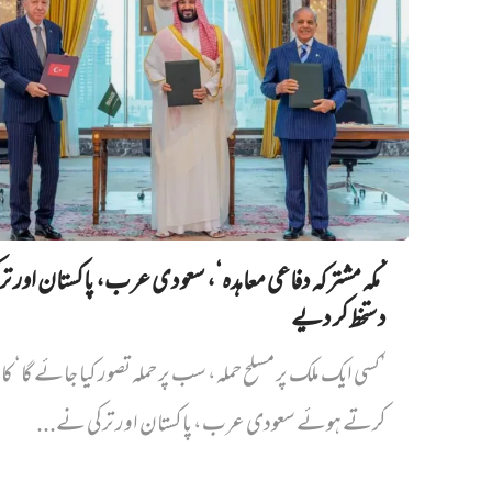
’مکہ مشترکہ دفاعی معاہدہ‘، سعودی عرب، پاکستان اور ت
دستخط کر دیے
’کسی ایک ملک پر مسلح حملہ، سب پر حملہ تصور کیا جائے گا‘ کا
کرتے ہوئے سعودی عرب، پاکستان اور ترکی نے...