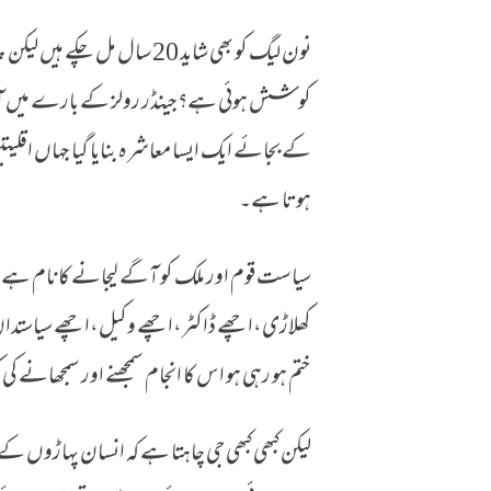
نون لیگ کو بھی شاید 20 سال 
کوشش ہوئی ہے؟جینڈر رولز کے بارے میں آگہی ک
کے بجائے ایک ایسا معاشرہ بنایا گیا جہاں اقلیت
ہوتا ہے۔
سیاست قوم اور ملک کو آگے لیجانے کا نام ہ
کھلاڑی،اچھے ڈاکٹر،اچھے وکیل،اچھے سیاستدا
ختم ہو رہی ہو اس کا انجام سمجھنے اور سمجھانے ک
لیکن کبھی کبھی جی چاہتا ہے کہ انسان پہاڑوں کے