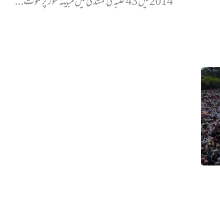
2014 میں 43 طلبہ کی گمشدگی میں مبینہ طور پر ملوث...