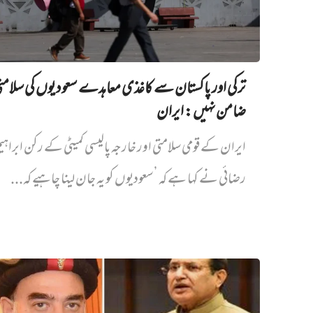
ترکی اور پاکستان سے کاغذی معاہدے سعودیوں کی سلام
ضامن نہیں‌: ایران
ایران کے قومی سلامتی اور خارجہ پالیسی کمیٹی کے رکن ابراہی
رضائی نے کہا ہے کہ ’سعودیوں کو یہ جان لینا چاہیے کہ...