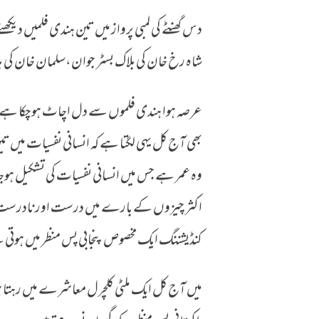
دس گھنٹے کی لمبی پرواز میں تین ہندی فلمیں دیکھنے
سب کچھ تباہ ہوتے دیکھ کر دکھ تو ہوتا ہے
شاہ رخ خان کی بلاک بسٹر جوان،سلمان خان کی بلاک 
عرصہ ہوا ہندی فلموں سے دل اچاٹ ہوچکا ہے،لی
بھی آج کل یہی لگتا ہے کہ انسانی نفسیات می
وہ عمر ہے جس میں انسانی نفسیات کی تشکیل ہوجات
اکثر چیزوں کے بارے میں درست اور نادرست کا
کنڈیشننگ ایک مخصوص پنجابی پس منظر میں ہوتی 
میں آج کل ایک ملٹی کلچرل معاشرے میں رہتا