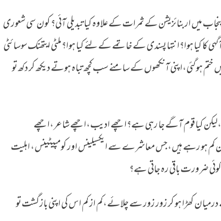
مل چکے ہیں لیکن پنجاب میں اربنائزیشن کے ثمرات کے علاوہ کیا تبدیلی آئی؟ کون سی شعوری
ا کیا ہوا؟انتہا پسندی کے خاتمے کے لئے کیا ہوا؟ملٹی ایتھنک سوسائٹی
یں ختم ہوگئی،اپنی آنکھوں کے سامنے سب کچھ تباہ ہوتے دیکھ کر دکھ تو
ے،لیکن کیا قوم آگے جا رہی ہے؟اچھے ادیب،اچھے شاعر،اچھے
ن کم ہو رہے ہیں،جس معاشرے سے ایکسیلینس اور کومپیٹینس، اہلیت
ی کوئی ضرورت باقی رہ جاتی ہے؟
 درمیان کھڑا ہو کر زور زور سے چلائے،کم از کم اس کی اپنی بازگشت تو