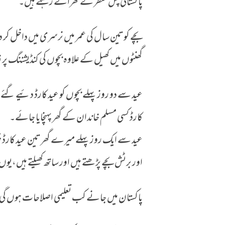
پاکستانی پس منظر کے گھرانے رہتے ہیں۔
بچے کو تین سال کی عمر میں نرسری میں داخل ک
گھنٹوں میں کھیل کے علاوہ بچوں کی کنڈیشننگ پر 
عید سے دو روز پہلے بچوں کو عید کارڈ دئیے گئے او
کارڈ کسی مسلم خاندان کے گھر پہنچایا جائے۔
عید سے ایک روز پہلے میرے گھر تین عید کارڈ
اور برٹش بچے پڑھتے ہیں اور ساتھ کھیلتے ہیں،
پاکستان میں جانے کب تعلیمی اصلاحات ہوں گی