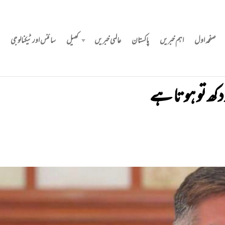
صفحہ اول
اہم خبریں
پاکستان
عالمی خبریں
کھیل
سائنس اور ٹیکنالوجی
دکھ تو ہوتا ہے