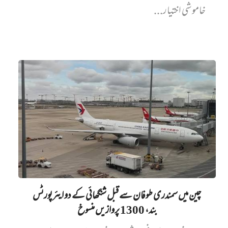
خاموشی اختیار...
چین میں‌ سمندری طوفان سے قبل شنگھائی کے دو ایئرپورٹس
بند، 1300 پروازیں‌ منسوخ