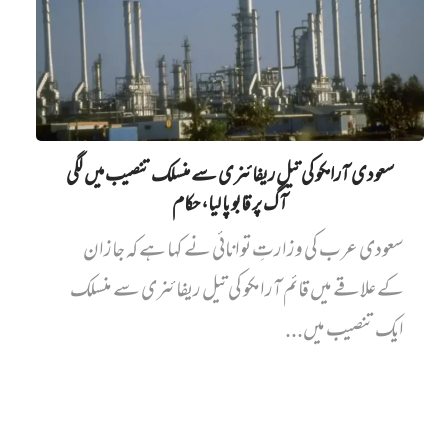
سعودی آرامکو کی تیل ریفائنری سے منسلک تنصیب میں‌ لگی
آگ پر قابو پا لیا، حکام
سعودی عرب کی وزارتِ توانائی نے کہا ہے کہ جازان
کے علاقے میں قائم آرامکو کی تیل ریفائنری سے منسلک
ایک تنصیب میں...