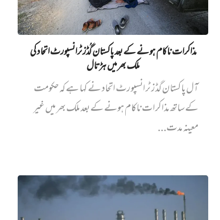
مذاکرات ناکام ہونے کے بعد پاکستان گُڈز ٹرانسپورٹ اتحاد کی
ملک بھر میں ہڑتال
آل پاکستان گڈز ٹرانسپورٹ اتحاد نے کہا ہے کہ حکومت
کے ساتھ مذاکرات ناکام ہونے کے بعد ملک بھر میں غیر
معینہ مدت...