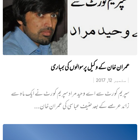
عمران خان کے وکیل پر سوالوں کی بمباری
ستمبر 12, 2017
سپریم کورٹ سے اے وحید مراد سپریم کورٹ نے ایک ماہ سے
زائد عرصے کے بعد حنیف عباسی کی عمران خان...