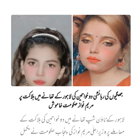
PAGINATION
جھگیوں کی رہائشی دو خواتین کی لاہور کے تھانے میں‌ ہلاکت پر
مریم نواز حکومت خاموش
لاہور کے ٹاؤن شپ تھانے میں دو خواتین کی ہلاکت کے
معاملے پر وزیراعلٰی مریم نواز کی پنجاب حکومت نے مکمل