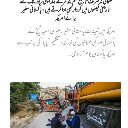
صحافی نہ صرف تاریخ قلم بند کرتے بلکہ اپنی رپورٹنگ سے
تاریخی فیصلوں میں کردار بھی ادا کرتے ہیں: پاکستانی سفیر
برائے امریکہ
امریکہ میں تعینات پاکستانی سفیر رضوان سعید شیخ نے
پاکستانی امریکی صحافیوں کی نمائندہ تنظیم ”پاپا“ کی جانب سے
امریکہ پاکستان یوم آزادی...