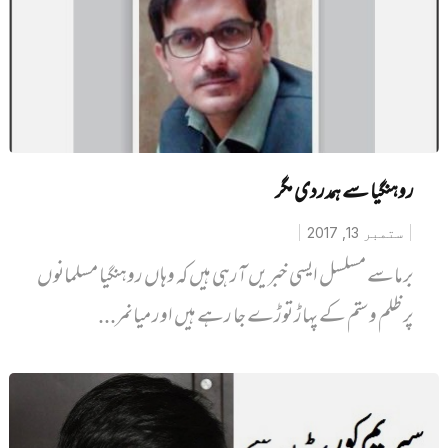
روہنگیا سے ہمدردی مگر
ستمبر 13, 2017
برماسے مسلسل ایسی خبریں آرہی ہیں کہ وہاں روہنگیا مسلمانوں
پر ظلم وستم کے پہاڑ توڑے جا رہے ہیں اور میانمر...