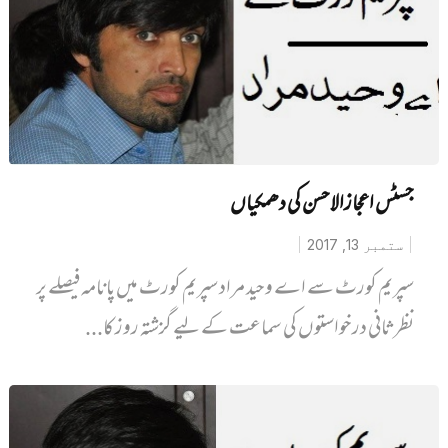
جسٹس اعجازالاحسن کی دھمکیاں
ستمبر 13, 2017
سپریم کورٹ سے اے وحید مراد سپریم کورٹ میں پانامہ فیصلے پر
نظرثانی درخواستوں کی سماعت کے لیے گزشتہ روز کا...