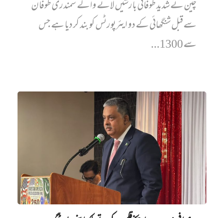
چین نے شدید طوفانی بارشیں لانے والے سمندری طوفان
سے قبل شنگھائی کے دو ایئرپورٹس کو بند کر دیا ہے جس
سے 1300...