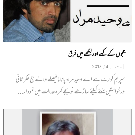
ججوں کے کہے اور لکھے میں فرق
ستمبر 14, 2017
سپریم کورٹ سے اے وحید مراد پاناما فیصلے والے جج نظرثانی
درخواستیں سننے کیلئے ساڑھے نو بجے کمرہ عدالت میں نمودار...