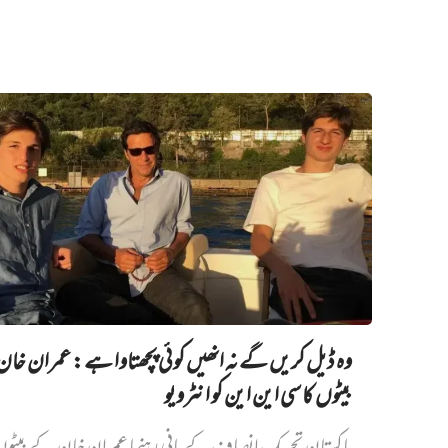
وہ ڈیل کریں گے نہ انھیں کوئی پچھتاوا ہے: عمران خا
بیٹوں کا سی این این کو انٹرویو