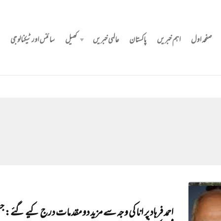
صفحہ اول
اہم خبریں
پاکستان
عالمی خبریں
کھیل
سائنس اور ٹیکنالوجی
احمد فرہاد پر انا کی وجہ سے مزید دو مقدمات درج کیے گئے: 