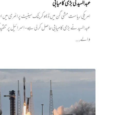
عبدالسید کی بڑی کامیابی
امریکی ریاست مشی گن میں ڈیموکریٹک سینیٹ پرائمری میں‌ ام
عبدالسید نے بڑی کامیابی حاصل کر لی ہے- اسرائیل پر تنقی
والے...