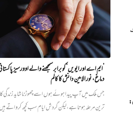
ٹ
’ایم اے اور ایویں‌‘ کو برابر سمجھنے والے اوورسیز پاکستان
دماغ، نور الامین دانش کا کالم
جس ملک میں آپ پیدا ہوئے ہوں اسے چھوڑنا شاید زندگی کا
ی:
ترین مرحلہ ہوتا ہے،لیکن گردش ایام سب کچھ کرواتے ہیں