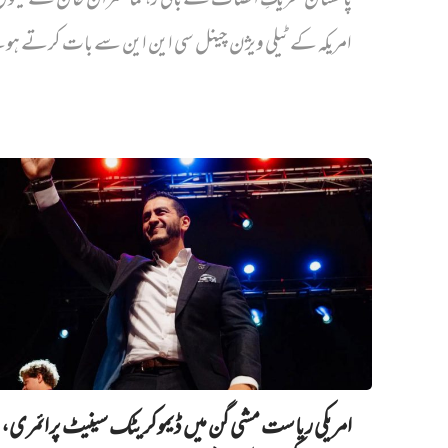
پاکستان تحریکِ انصاف کے بانی رہنما عمران خان کے بیٹ
امریکہ کے ٹیلی ویژن چینل سی این این سے بات کرتے ہو
امریکی ریاست مشی گن میں ڈیموکریٹک سینیٹ پرائمری،