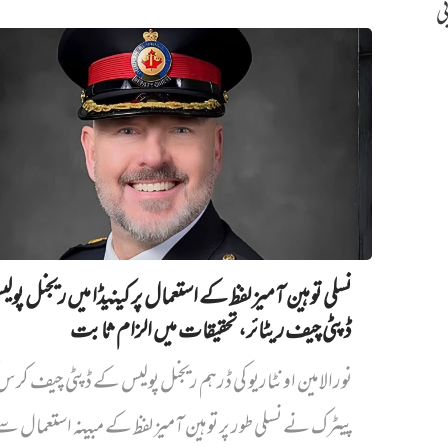
بی
نسلی توہین آمیز لفظ کے استعمال پر کینیڈا میں ریجنل پو
ڈپٹی چیف ریٹائر، تحقیقات میں الزام ثابت
نورالامین اونٹاریو کی ڈرہم ریجنل پولیس کے ڈپٹی چیف کر
پیٹرک نے نسلی طور پر توہین آمیز لفظ کے مبینہ استعمال سے