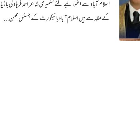
اسلام آباد سے اغوا کیے گئے کشمیری شاعر احمد فرہاد کی بازیا
کے مقدمے میں اسلام آباد ہائیکورٹ کے جسٹس محسن...