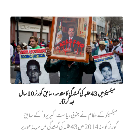
میکسیکو میں 43 طلبہ کی گمشدگی کا مقدمہ، سابق گورنر 10 سال
بعد گرفتار
میکسیکو کے حکام نے جنوبی ریاست ’گیریرو‘ کے سابق
گورنر کو سنہ 2014 میں 43 طلبہ کی گمشدگی میں مبینہ طور پر