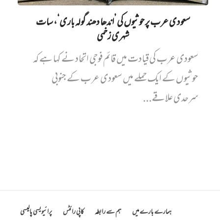
سعودی عرب پر حوثیوں کی ’اندھا دھند گولہ باری‘، سات
شہری زخمی
سعودی عرب کی قیادت میں قائم فوجی اتحاد نے کہا ہے کہ
حوثیوں کے ایک حملے میں سعودی عرب کے جنوبی
سرحدی علاقے...
ہمارے بارے میں
ہم سے رابطہ
کاپی رائٹس
پرائیویسی پالیسی