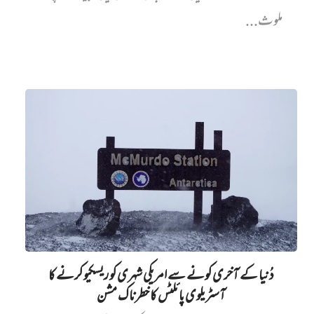
ملوث...
دُنیا کے آخری کونے سے امریکی شہری کو ریسکیو کرنے کا
آسٹریلوی پائلٹس کا خطرناک مشن