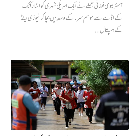
آسٹریلوی فضائی عملے نے ایک امریکی شہری کو انٹارکٹک
کے اڈے سے موسم سرما کے وسط میں بچا کر نیوزی لینڈ
کے ہسپتال...