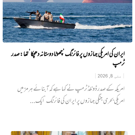
ایران کی امریکی جہازوں پر فائرنگ ’چھوٹا دوستانہ دھچکا‘ تھا: صدر
ٹرمپ
مئی 8, 2026
امریکہ کے صدر ڈونلڈ ٹرمپ نے کہا ہے کہ آبنائے ہرمز میں‌
امریکی بحری جنگی جہازوں پر ایران کی فائرنگ ’ایک...