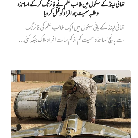
تھائی لینڈ کے سکول میں طالب علم نے فائرنگ کر کے اساتذہ
و طلبہ سمیت چھ افراد کو قتل کر دیا
تھائی لینڈ کے ہائی سکول میں ایک طالب علم کی فائرنگ
سے پانچ اساتذہ سمیت کم از کم سات افراد ہلاک جبکہ کئی...