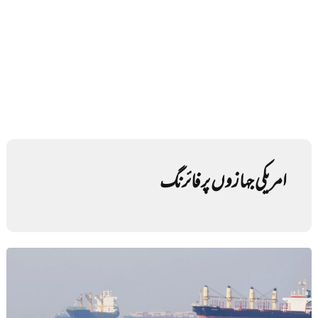
امریکی جہازوں پر فائرنگ