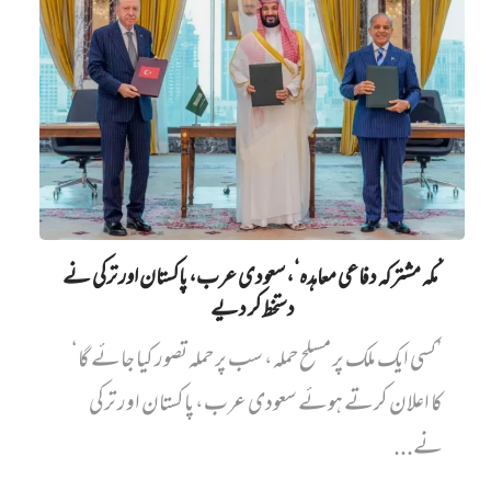
’مکہ مشترکہ دفاعی معاہدہ‘، سعودی عرب، پاکستان اور ترکی نے
دستخط کر دیے
’کسی ایک ملک پر مسلح حملہ، سب پر حملہ تصور کیا جائے گا‘
کا اعلان کرتے ہوئے سعودی عرب، پاکستان اور ترکی
نے...