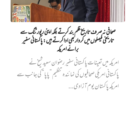
صحافی نہ صرف تاریخ قلم بند کرتے بلکہ اپنی رپورٹنگ سے
تاریخی فیصلوں میں کردار بھی ادا کرتے ہیں: پاکستانی سفیر
برائے امریکہ
امریکہ میں تعینات پاکستانی سفیر رضوان سعید شیخ نے
پاکستانی امریکی صحافیوں کی نمائندہ تنظیم ”پاپا“ کی جانب سے
امریکہ پاکستان یوم آزادی...