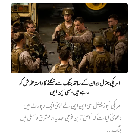
امریکی جنرل ایران کے ساتھ جنگ سے نکلنے کا راستہ تلاش کر
رہے ہیں، سی این این
امریکی نیوز چینل سی این این نے اپنی ایک رپورٹ میں‌
دعویٰ کیا ہے کہ ’اعلیٰ ترین فوجی عہدیدار مشرق وسطٰی میں
جنگ...