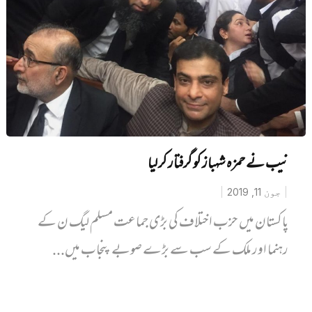
نیب نے حمزہ شہباز کو گرفتار کر لیا
جون 11, 2019
پاکستان میں حزب اختلاف کی بڑی جماعت مسلم لیگ ن کے
رہنما اور ملک کے سب سے بڑے صوبے پنجاب میں...