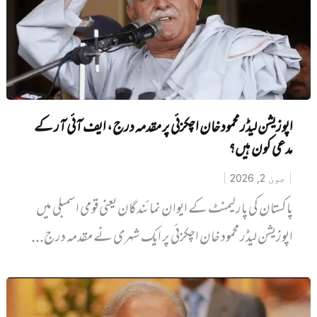
اپوزیشن لیڈر محمود خان اچکزئی پر مقدمہ درج، ایف آئی آر کے
مدعی کون ہیں؟
جون 2, 2026
پاکستان کی پارلیمنٹ کے ایوان نمائندگان یعنی قومی اسمبلی میں‌
اپوزیشن لیڈر محمود خان اچکزئی پر ایک شہری نے مقدمہ درج...