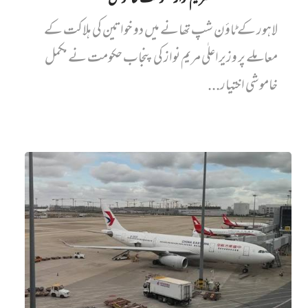
مریم نواز حکومت خاموش
لاہور کے ٹاؤن شپ تھانے میں دو خواتین کی ہلاکت کے
معاملے پر وزیراعلٰی مریم نواز کی پنجاب حکومت نے مکمل
خاموشی اختیار...