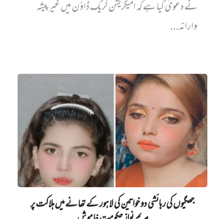
نے دعویٰ کیا ہے کہ امیگریشن کریک ڈاؤن میں غیر پیشہ
وارانہ...
جھگیوں کی رہائشی دو خواتین کی لاہور کے تھانے میں‌ ہلاکت پر