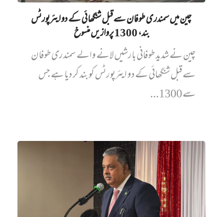
چین میں‌ سمندری طوفان سے قبل شنگھائی کے دو ایئرپورٹس
بند، 1300 پروازیں‌ منسوخ
چین نے شدید طوفانی بارشیں لانے والے سمندری طوفان
سے قبل شنگھائی کے دو ایئرپورٹس کو بند کر دیا ہے جس
سے 1300...