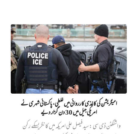
امیگریشن کی کاغذی کارروائی میں‌ غلطی، پاکستانی شہری نے
امریکی جیل میں‌ 30 دن گزار دیے
واشنگٹن ڈی سی : سید فیصل علی امریکہ میں کانگریسکے رکن