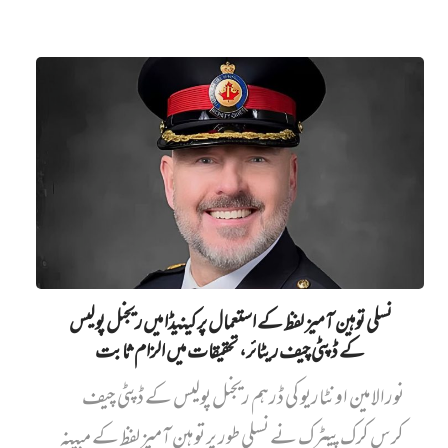
نسلی توہین آمیز لفظ کے استعمال پر کینیڈا میں ریجنل پولیس
کے ڈپٹی چیف ریٹائر، تحقیقات میں الزام ثابت
نورالامین اونٹاریو کی ڈرہم ریجنل پولیس کے ڈپٹی چیف
کرس کرک پیٹرک نے نسلی طور پر توہین آمیز لفظ کے مبینہ