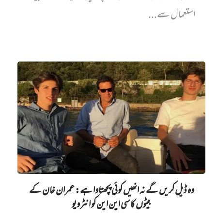
استعمال سے...
وہ ڈیل کریں گے نہ انھیں کوئی پچھتاوا ہے: عمران خان کے
بیٹوں کا سی این این کو انٹرویو