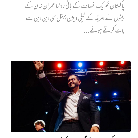
پاکستان تحریکِ انصاف کے بانی رہنما عمران خان کے
بیٹوں نے امریکہ کے ٹیلی ویژن چینل سی این این سے
بات کرتے ہوئے...