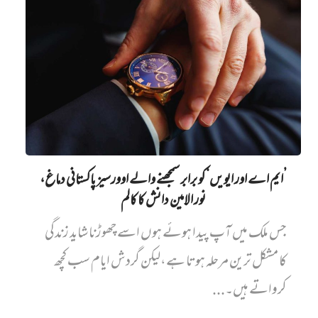
’ایم اے اور ایویں‌‘ کو برابر سمجھنے والے اوورسیز پاکستانی دماغ،
نور الامین دانش کا کالم
جس ملک میں آپ پیدا ہوئے ہوں اسے چھوڑنا شاید زندگی
کا مشکل ترین مرحلہ ہوتا ہے،لیکن گردش ایام سب کچھ
کرواتے ہیں۔...