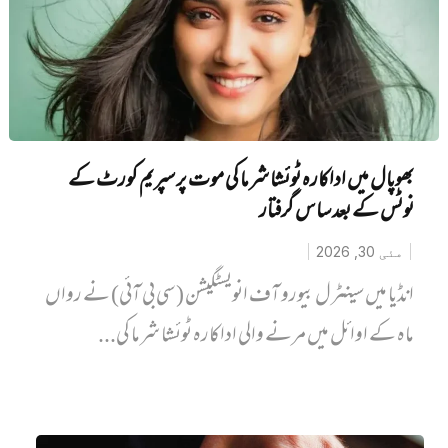
بھوپال میں اداکارہ ٹوئشا شرما کی موت پر سپریم کورٹ کے
نوٹس کے بعد ساس گرفتار
مئی 30, 2026
انڈیا میں سینٹرل بیورو آف انویسٹگیشن (سی بی آئی) نے رواں
ماہ کے اوائل میں مرنے والی اداکارہ ٹوئشا شرما کی...