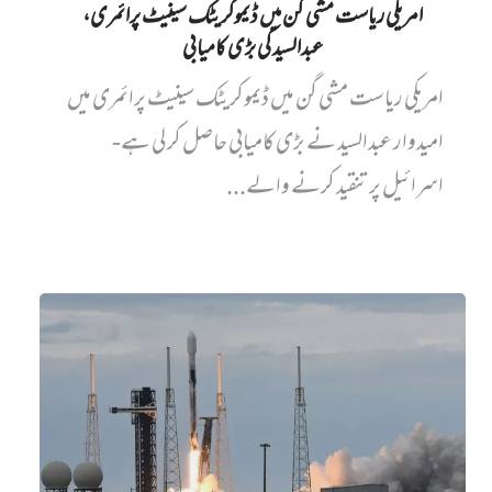
امریکی ریاست مشی گن میں ڈیموکریٹک سینیٹ پرائمری،
عبدالسید کی بڑی کامیابی
امریکی ریاست مشی گن میں ڈیموکریٹک سینیٹ پرائمری میں‌
امیدوار عبدالسید نے بڑی کامیابی حاصل کر لی ہے-
اسرائیل پر تنقید کرنے والے...