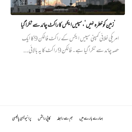
’زمین کو خطرہ نہیں‘، سپیس ایکس کا راکٹ چاند سے ٹکرا گیا
امریکی خلائی کمپنی سپیس ایکس کے راکٹ فالکن 9 کا ایک
حصہ چاند سے ٹکرا گیا ہے۔ فالکن 9 راکٹ کا یہ بالائی...
ہمارے بارے میں
ہم سے رابطہ
کاپی رائٹس
پرائیویسی پالیسی