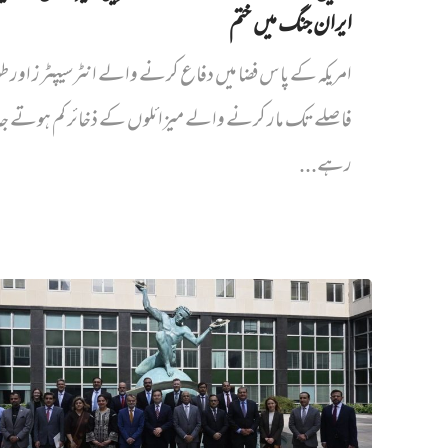
ایران جنگ میں‌ ختم
امریکہ کے پاس فضا میں دفاع کرنے والے انٹرسیپٹرز اور ط
فاصلے تک مار کرنے والے میزائلوں کے ذخائر کم ہوتے جا
رہے...