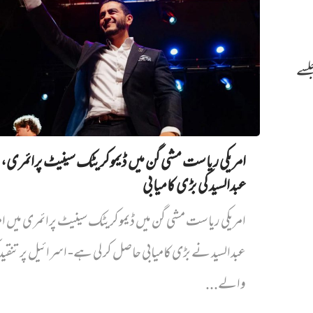
 پر جلسے
امریکی ریاست مشی گن میں ڈیموکریٹک سینیٹ پرائمری،
عبدالسید کی بڑی کامیابی
امریکی ریاست مشی گن میں ڈیموکریٹک سینیٹ پرائمری میں‌ ام
عبدالسید نے بڑی کامیابی حاصل کر لی ہے- اسرائیل پر تنقی
والے...