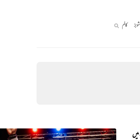
شوبز
کالم
میں