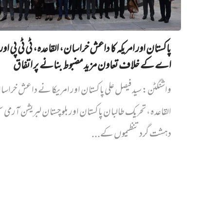
پاکستان اور امریکہ کا داعش خراسان، القاعدہ، ٹی ٹی پی اور
اے کے خلاف تعاون مزید مضبوط بنانے پر اتفاق
واشنگٹن: سید فیصل علی پاکستان اور امریکا نے داعش خراس
القاعدہ، تحریک طالبان پاکستان اور بلوچستان لبریشن آرمی
دہشت گرد تنظیموں کے...