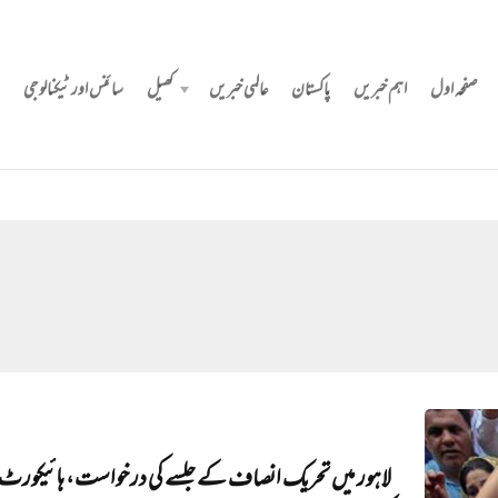
صفحہ اول
اہم خبریں
پاکستان
عالمی خبریں
کھیل
سائنس اور ٹیکنالوجی
لاہور میں تحریک انصاف کے جلسے کی درخواست، ہائیکورٹ 