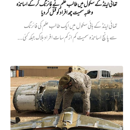
تھائی لینڈ کے سکول میں طالب علم نے فائرنگ کر کے اساتذہ
و طلبہ سمیت چھ افراد کو قتل کر دیا
تھائی لینڈ کے ہائی سکول میں ایک طالب علم کی فائرنگ
سے پانچ اساتذہ سمیت کم از کم سات افراد ہلاک جبکہ کئی...