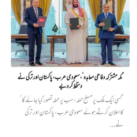
’مکہ مشترکہ دفاعی معاہدہ‘، سعودی عرب، پاکستان اور ترکی نے
دستخط کر دیے
’کسی ایک ملک پر مسلح حملہ، سب پر حملہ تصور کیا جائے گا‘
کا اعلان کرتے ہوئے سعودی عرب، پاکستان اور ترکی
نے...