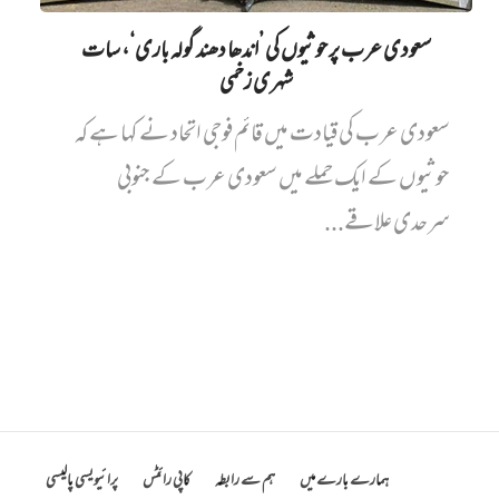
سعودی عرب پر حوثیوں کی ’اندھا دھند گولہ باری‘، سات
شہری زخمی
سعودی عرب کی قیادت میں قائم فوجی اتحاد نے کہا ہے کہ
حوثیوں کے ایک حملے میں سعودی عرب کے جنوبی
سرحدی علاقے...
ہمارے بارے میں
ہم سے رابطہ
کاپی رائٹس
پرائیویسی پالیسی