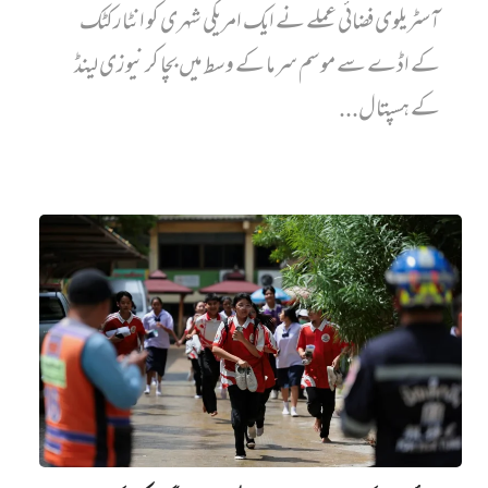
آسٹریلوی فضائی عملے نے ایک امریکی شہری کو انٹارکٹک
کے اڈے سے موسم سرما کے وسط میں بچا کر نیوزی لینڈ
کے ہسپتال...