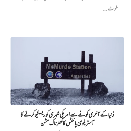
ملوث...
دُنیا کے آخری کونے سے امریکی شہری کو ریسکیو کرنے کا
آسٹریلوی پائلٹس کا خطرناک مشن