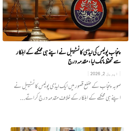
پنجاب پولیس کی لیڈی کانسٹیبل نے اپنے ہی محکمے کے اہلکار
سے تحفظ مانگ لیا، مقدمہ درج
اپریل 2, 2026
صوبہ پنجاب کے ضلع قصور میں ایک لیڈی پولیس کانسٹیبل نے
اپنے ہی محکمے کے اہلکار کے خلاف مقدمہ درج کراتے...