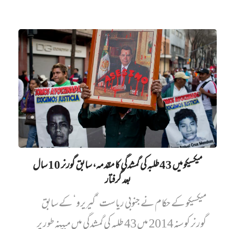
میکسیکو میں 43 طلبہ کی گمشدگی کا مقدمہ، سابق گورنر 10 سال
بعد گرفتار
میکسیکو کے حکام نے جنوبی ریاست ’گیریرو‘ کے سابق
گورنر کو سنہ 2014 میں 43 طلبہ کی گمشدگی میں مبینہ طور پر