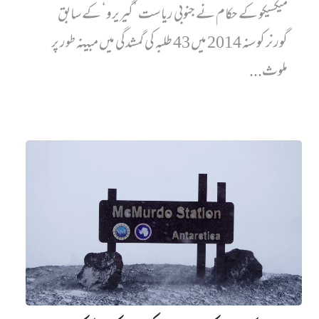
میکسیکو کے حکام نے جنوبی ریاست ’گیریرو‘ کے سابق
گورنر کو سنہ 2014 میں 43 طلبہ کی گمشدگی میں مبینہ طور پر
ملوث...