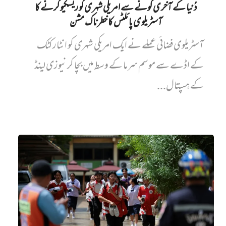
دُنیا کے آخری کونے سے امریکی شہری کو ریسکیو کرنے کا
آسٹریلوی پائلٹس کا خطرناک مشن
آسٹریلوی فضائی عملے نے ایک امریکی شہری کو انٹارکٹک
کے اڈے سے موسم سرما کے وسط میں بچا کر نیوزی لینڈ
کے ہسپتال...