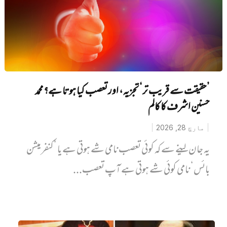
’حقیقت سے قریب تر‘ تجزیہ، اور تعصب کیا ہوتا ہے؟ محمد
حسنین اشرف کا کالم
مارچ 28, 2026
یہ جان لینے سے کہ کوئی تعصب نامی شے ہوتی ہے یا ’کنفرمیشن
بائس‘ نامی کوئی شے ہوتی ہے آپ تعصب...