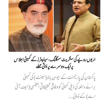
اربوں روپے کی سگریٹ سمگلنگ، سینیٹرز کے کمیٹی اجلاس
پر ایک دوسرے پر ذاتی حملے
پاکستان کی پارلیمنٹ کے ایوان بالا (سینٹ) کی کمیٹی
برائے داخلہ کی ذیلی کمیٹی کو وفاقی تحقیقاتی ایجنسی (ایف آئی
اے) کے ڈپٹی...