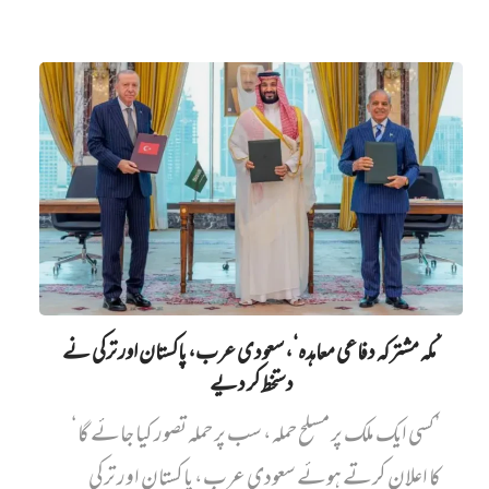
’مکہ مشترکہ دفاعی معاہدہ‘، سعودی عرب، پاکستان اور ترکی نے
دستخط کر دیے
’کسی ایک ملک پر مسلح حملہ، سب پر حملہ تصور کیا جائے گا‘
کا اعلان کرتے ہوئے سعودی عرب، پاکستان اور ترکی