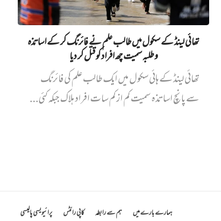
تھائی لینڈ کے سکول میں طالب علم نے فائرنگ کر کے اساتذہ
و طلبہ سمیت چھ افراد کو قتل کر دیا
تھائی لینڈ کے ہائی سکول میں ایک طالب علم کی فائرنگ
سے پانچ اساتذہ سمیت کم از کم سات افراد ہلاک جبکہ کئی...
ہمارے بارے میں
ہم سے رابطہ
کاپی رائٹس
پرائیویسی پالیسی