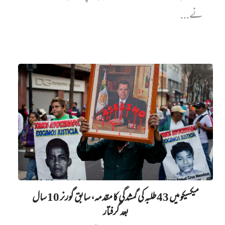
نے...
میکسیکو میں 43 طلبہ کی گمشدگی کا مقدمہ، سابق گورنر 10 سال
بعد گرفتار