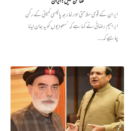
ضامن نہیں‌: ایران
ایران کے قومی سلامتی اور خارجہ پالیسی کمیٹی کے رکن
ابراہیم رضائی نے کہا ہے کہ ’سعودیوں کو یہ جان لینا
چاہیے کہ...