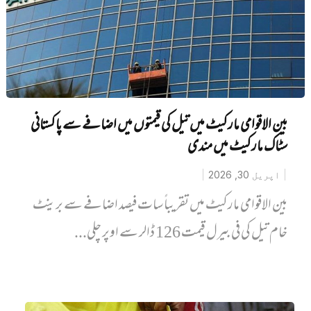
بین الاقوامی مارکیٹ میں تیل کی قیمتوں میں اضافے سے پاکستانی
سٹاک مارکیٹ میں‌ مندی
اپریل 30, 2026
بین الاقوامی مارکیٹ میں تقریباً سات فیصد اضافے سے برینٹ
خام تیل کی فی بیرل قیمت 126 ڈالر سے اوپر چلی...