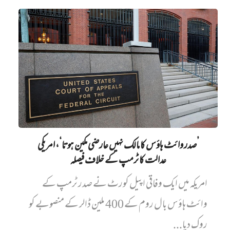
’صدر وائٹ ہاؤس کا مالک نہیں‌ عارضی مکین ہوتا‘، امریکی
عدالت کا ٹرمپ کے خلاف فیصلہ
امریکہ میں ایک وفاقی اپیل کورٹ نے صدر ٹرمپ کے
وائٹ ہاؤس بال روم کے 400 ملین ڈالر کے منصوبے کو
روک دیا...