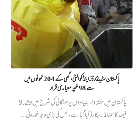
پاکستان سٹینڈرڈز اینڈ کوالٹی، گھی کے 204 نمونوں میں‌
سے 98 غیرمعیاری قرار
پاکستان میں ہفتہ وار بنیادوں پر مہنگائی کی شرح میں 9.29
فیصد کا اضافہ ریکارڈ کیا گیا ہے، جس کی بڑی وجہ خوردنی...