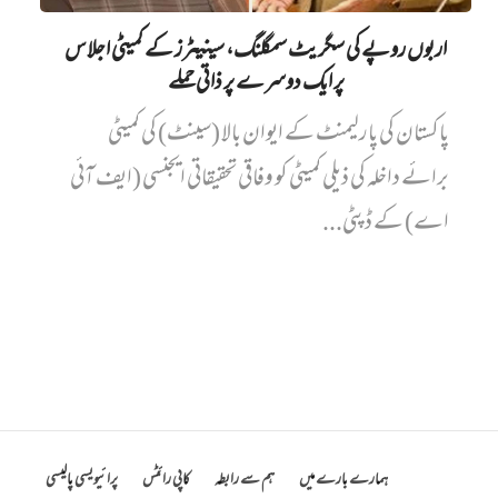
اربوں روپے کی سگریٹ سمگلنگ، سینیٹرز کے کمیٹی اجلاس
پر ایک دوسرے پر ذاتی حملے
پاکستان کی پارلیمنٹ کے ایوان بالا (سینٹ) کی کمیٹی
برائے داخلہ کی ذیلی کمیٹی کو وفاقی تحقیقاتی ایجنسی (ایف آئی
اے) کے ڈپٹی...
ہمارے بارے میں
ہم سے رابطہ
کاپی رائٹس
پرائیویسی پالیسی