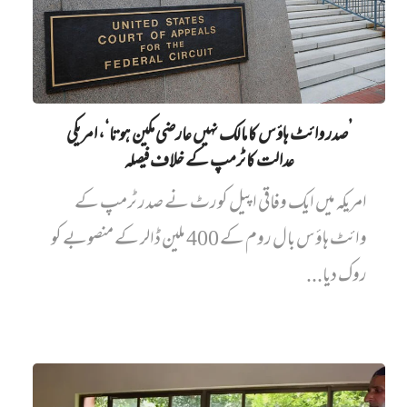
’صدر وائٹ ہاؤس کا مالک نہیں‌ عارضی مکین ہوتا‘، امریکی
عدالت کا ٹرمپ کے خلاف فیصلہ
امریکہ میں ایک وفاقی اپیل کورٹ نے صدر ٹرمپ کے
وائٹ ہاؤس بال روم کے 400 ملین ڈالر کے منصوبے کو
روک دیا...