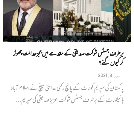
برطرف جسٹس شوکت صدیقی کے مقدمے میں ججز عدالت چھوڑ
کر کیوں گئے؟
جون 8, 2021
پاکستان کی سپریم کورٹ کے پانچ رکنی عدالتی بینچ نے اسلام آباد
ہائیکورٹ کے برطرف جسٹس شوکت عزیز صدیقی کی سپریم...