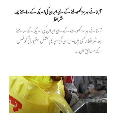
آبنائے ہرمز کھولنے کے لیے ایران کی امریکہ کے سامنے چھ
شرائط
آبنائے ہرمز کھولنے کے لیے ایران کی امریکہ کے سامنے
چھ شرائط رکھی ہیں- ایران کی سپریم نیشنل سکیورٹی کونسل
کے مطابق ان...