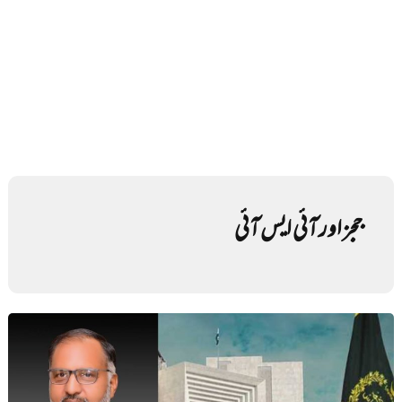
ججز اور آئی ایس آئی