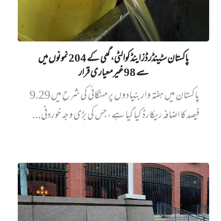
پاکستان سٹینڈرڈز اینڈ کوالٹی، گھی کے 204 نمونوں میں‌
سے 98 غیرمعیاری قرار
پاکستان میں ہفتہ وار بنیادوں پر مہنگائی کی شرح میں 9.29
فیصد کا اضافہ ریکارڈ کیا گیا ہے، جس کی بڑی وجہ خوردنی...