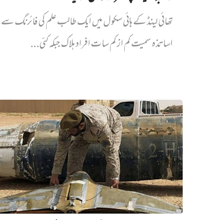
تھائی لینڈ کے ہائی سکول میں ایک طالب علم کی فائرنگ سے پ
اساتذہ سمیت کم از کم سات افراد ہلاک جبکہ کئی...