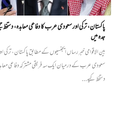
پاکستان، ترکی اور سعودی عرب کا دفاعی معاہدہ، دستخط جمع
جدہ میں
بین الاقوامی خبر رساں ایجنسیوں کے مطابق پاکستان، ترکی او
سعودی عرب کے درمیان ایک سہ فریقی مشترکہ دفاعی معا
دستخط کیے...