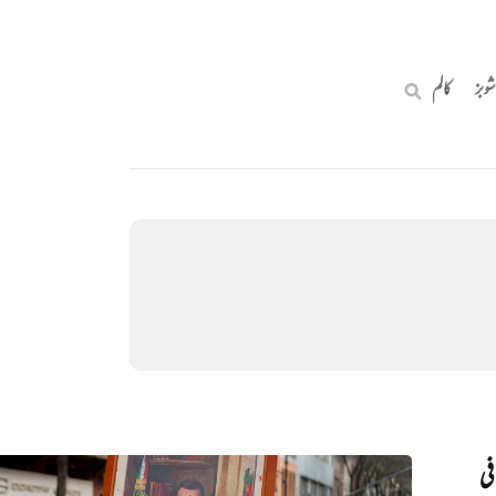
شوبز
کالم
فی