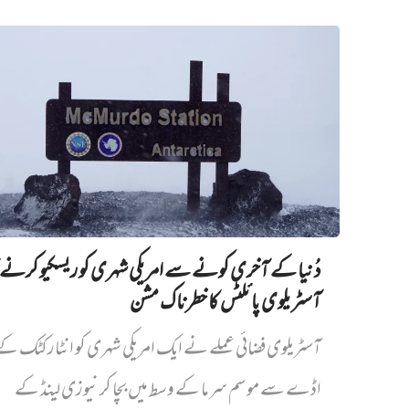
دُنیا کے آخری کونے سے امریکی شہری کو ریسکیو کرنے ک
آسٹریلوی پائلٹس کا خطرناک مشن
آسٹریلوی فضائی عملے نے ایک امریکی شہری کو انٹارکٹک ک
اڈے سے موسم سرما کے وسط میں بچا کر نیوزی لینڈ کے