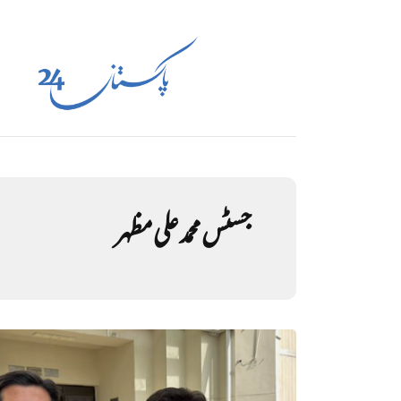
جسٹس محمد علی مظہر