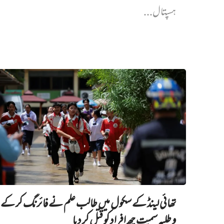
ہسپتال...
تھائی لینڈ کے سکول میں طالب علم نے فائرنگ کر کے 
و طلبہ سمیت چھ افراد کو قتل کر دیا