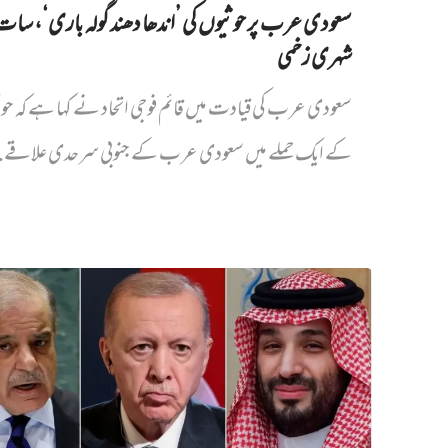
سعودی عرب پر حوثیوں کی ’اندھا دھند گولہ باری‘، سات
شہری زخمی
سعودی عرب کی قیادت میں قائم فوجی اتحاد نے کہا ہے کہ حو
کے ایک حملے میں سعودی عرب کے جنوبی سرحدی علاقے..