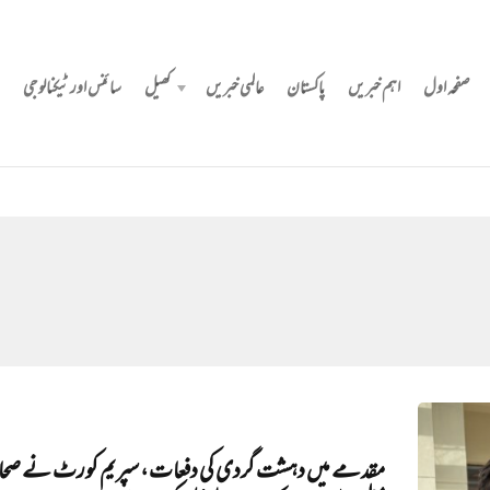
صفحہ اول
اہم خبریں
پاکستان
عالمی خبریں
کھیل
سائنس اور ٹیکنالوجی
مقدمے میں‌ دہشت گردی کی دفعات، سپریم کورٹ نے صحا