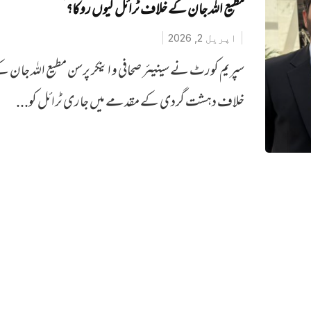
مطیع اللہ جان کے خلاف ٹرائل کیوں‌ روکا؟
اپریل 2, 2026
سپریم کورٹ نے سینیئر صحافی و اینکر پرسن مطیع اللہ جان 
خلاف دہشت گردی کے مقدمے میں جاری ٹرائل کو...