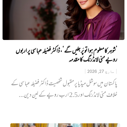
’شوہر کا معلوم ہوا تو پَر جلیں‌ گے‘، ڈاکٹر فضیلہ عباسی پر اربوں
روپے منی لانڈرنگ کا مقدمہ
مارچ 27, 2026
پاکستان میں سوشل میڈیا پر مقبول شخصیت ڈاکٹر فضیلہ عباسی کے
خلاف منی لانڈرنگ اور 2.5 ارب روپے کے لین دین...