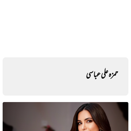
حمزہ علی عباسی