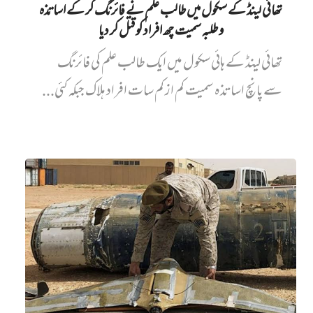
تھائی لینڈ کے سکول میں طالب علم نے فائرنگ کر کے اساتذہ
و طلبہ سمیت چھ افراد کو قتل کر دیا
تھائی لینڈ کے ہائی سکول میں ایک طالب علم کی فائرنگ
سے پانچ اساتذہ سمیت کم از کم سات افراد ہلاک جبکہ کئی...