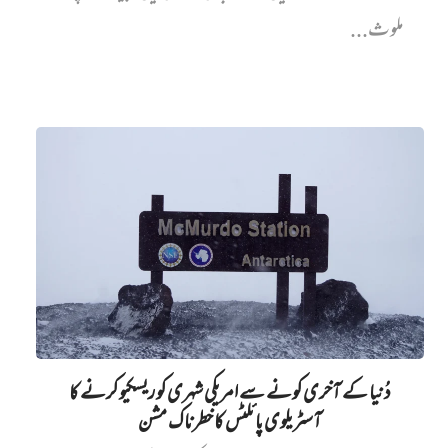
ملوث...
دُنیا کے آخری کونے سے امریکی شہری کو ریسکیو کرنے کا
آسٹریلوی پائلٹس کا خطرناک مشن