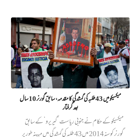
میکسیکو میں 43 طلبہ کی گمشدگی کا مقدمہ، سابق گورنر 10 سال
بعد گرفتار
میکسیکو کے حکام نے جنوبی ریاست ’گیریرو‘ کے سابق
گورنر کو سنہ 2014 میں 43 طلبہ کی گمشدگی میں مبینہ طور پر