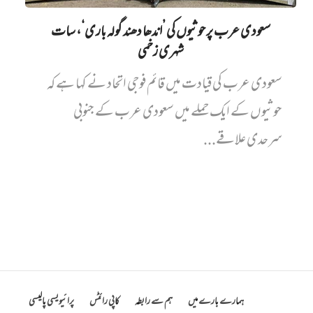
سعودی عرب پر حوثیوں کی ’اندھا دھند گولہ باری‘، سات
شہری زخمی
سعودی عرب کی قیادت میں قائم فوجی اتحاد نے کہا ہے کہ
حوثیوں کے ایک حملے میں سعودی عرب کے جنوبی
سرحدی علاقے...
ہمارے بارے میں
ہم سے رابطہ
کاپی رائٹس
پرائیویسی پالیسی