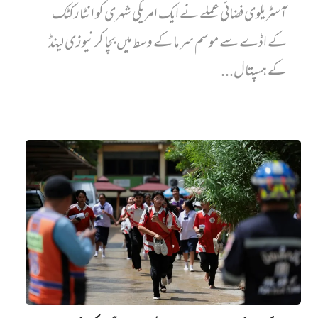
آسٹریلوی فضائی عملے نے ایک امریکی شہری کو انٹارکٹک
کے اڈے سے موسم سرما کے وسط میں بچا کر نیوزی لینڈ
کے ہسپتال...