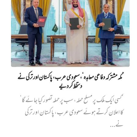
’مکہ مشترکہ دفاعی معاہدہ‘، سعودی عرب، پاکستان اور ترکی نے
دستخط کر دیے
’کسی ایک ملک پر مسلح حملہ، سب پر حملہ تصور کیا جائے گا‘
کا اعلان کرتے ہوئے سعودی عرب، پاکستان اور ترکی
نے...